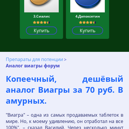
3.Сиалис
4.Дапоксетин
Купить
Купить
Препараты для потенции
Аналог виагры форум
Копеечный, дешёвый
аналог Виагры за 70 руб. В
амурных.
"Виагра" – одна из самых продаваемых таблеток в
мире. Но, к моему удивлению, он отработал на все
100%", – сказал Василий. Через несколько минут