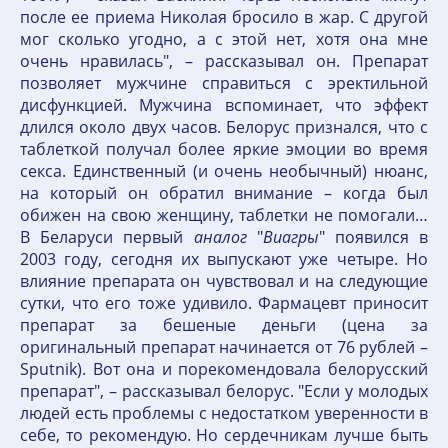
после ее приема Николая бросило в жар. С другой
мог сколько угодно, а с этой нет, хотя она мне
очень нравилась", – рассказывал он. Препарат
позволяет мужчине справиться с эректильной
дисфункцией. Мужчина вспоминает, что эффект
длился около двух часов. Белорус признался, что с
таблеткой получал более яркие эмоции во время
секса. Единственный (и очень необычный) нюанс,
на который он обратил внимание – когда был
обижен на свою женщину, таблетки не помогали…
В Беларуси первый
аналог
"
Виагры
" появился в
2003 году, сегодня их выпускают уже четыре. Но
влияние препарата он чувствовал и на следующие
сутки, что его тоже удивило. Фармацевт приносит
препарат за бешеные деньги (цена за
оригинальный препарат начинается от 76 рублей –
Sputnik). Вот она и порекомендовала белорусский
препарат", – рассказывал белорус. "Если у молодых
людей есть проблемы с недостатком уверенности в
себе, то рекомендую. Но сердечникам лучше быть