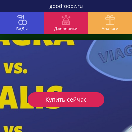
goodfoodz.ru
Дженерики
Аналоги
БАДы
Купить сейчас