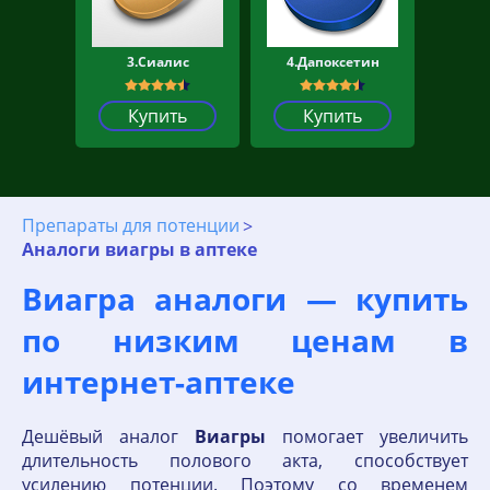
3.Сиалис
4.Дапоксетин
Купить
Купить
Препараты для потенции
Аналоги виагры в аптеке
Виагра аналоги — купить
по низким ценам в
интернет-аптеке
Дешёвый аналог
Виагры
помогает увеличить
длительность полового акта, способствует
усилению потенции. Поэтому со временем