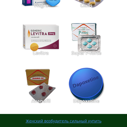
Viagra
Cialis
Levitra
Super P-force
Avanafil
Dapoxetine
Женский возбудитель сильный купить