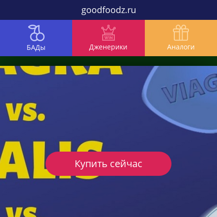
goodfoodz.ru
Дженерики
Аналоги
БАДы
Купить сейчас