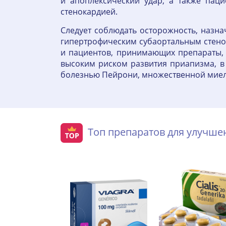
и апоплексический удар, а также пац
стенокардией.
Следует соблюдать осторожность, назна
гипертрофическим субаортальным стено
и пациентов, принимающих препараты, 
высоким риском развития приапизма, в
болезнью Пейрони, множественной миел
Топ препаратов для улучш