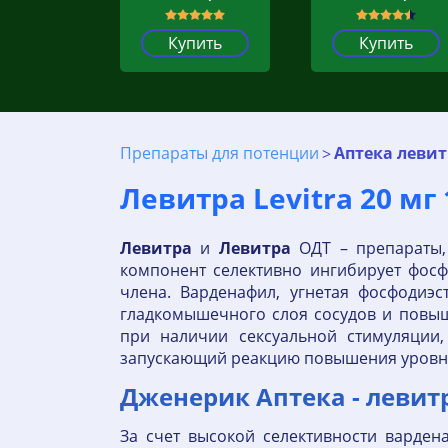
Купить
Купить
Препараты для потенции
Аптека левит
Левитра Levitra 20 мг 
Левитра
и
Левитра
ОДТ – препараты,
компонент селективно ингибирует фосф
члена. Варденафил, угнетая фосфодиэ
гладкомышечного слоя сосудов и повыш
при наличии сексуальной стимуляции,
запускающий реакцию повышения уровня
Дженерик Аптека - левитр
За счет высокой селективности варде