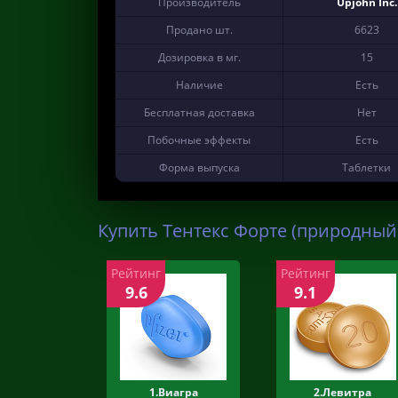
Производитель
Upjohn Inc.
Продано шт.
6623
Дозировка в мг.
15
Наличие
Есть
Бесплатная доставка
Нет
Побочные эффекты
Есть
Форма выпуска
Таблетки
Купить Тентекс Форте (природный 
Рейтинг
Рейтинг
9.6
9.1
1.Виагра
2.Левитра