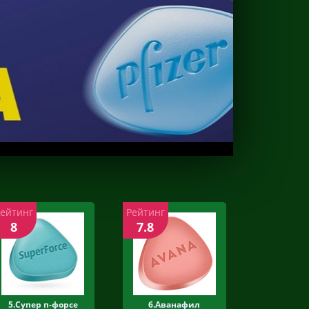
Рейтинг
Рейтинг
8
7.8
5.Супер п-форсе
6.Аванафил