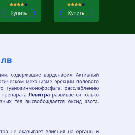
Купить
Купить
 лв
ции, содержащие варденафил. Активный
логическом механизме эрекции полового
го гуанозинмонофосфата, расслаблению
т препарата
Левитра
развивается только
зных тел высвобождается оксид азота,
тра не оказывает влияния на органы и