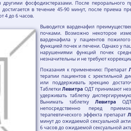
ся другими фосфодиэстеразами. После перорального 
достигается в течение 45-90 минут, после приема пре
 4 до 6 часов.
Выводится варденафил преимуществе
почками. Возможно некоторое изме
варденафила у пациентов пожилого
функцией почек и печени. Однако у па
нарушениями функций почек средн
незначительны и не требуют коррекци
Показания к применению: Препарат
терапии пациентов с эректильной ди
или поддерживать эрекцию достато
Таблетки
Левитра
ОДТ принимают нез
удерживать таблетку диспергируему
Вынимать таблетку
Левитра
ОДТ 
непосредственно перед приемо
терапевтического эффекта препарат
Л
минут до ожидаемой сексуальной актив
6 часов до ожидаемой сексуальной акт