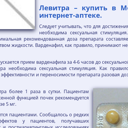
Левитра – купить в М
интернет‐аптеке.
Следует учитывать, что для достижени
необходима сексуальная стимуляция
имальная рекомендованная доза препарата составляет
вом жидкости. Варденафил, как правило, принимают не
ускается прием варденафила за 4-6 часов до сексуально
тра необходима сексуальная стимуляция. Как правил
т эффективности и переносимости препарата разовая до
тра более 1 раза в сутки. Пациентам
женной функцией почек рекомендуется
е 5 мг.
ится пациентами. Сообщалось о редких
ффектов у пациентов, получавших
х и постмаркетинговых исследованиях