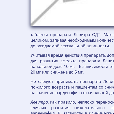
таблетки препарата Левитра ОДТ. Макс
целиком, запивая необходимым количест
до ожидаемой сексуальной активности.
Учитывая время действия препарата, доп
для развития эффекта препарата Леви
начальной дозе 10 мг. В зависимости о
20 мг или снижена до 5 мг.
Не следует принимать препарата Леви
пожилого возраста и пациентам со сни
назначение варденафила в начальной доз
Левитра
, как правило, неплохо перенос
случаях развития нежелательных э
варденафил. В частности в клинически