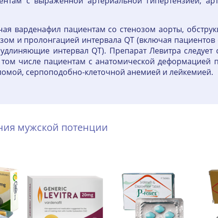
иентам с выраженной артериальной гипертензией, ар
чая варденафил пациентам со стенозом аорты, обстру
зом и пролонгацией интервала QT (включая пациентов
удлиняющие интервал QT). Препарат Левитра следует 
 том числе пациентам с анатомической деформацией 
омой, серпоподобно-клеточной анемией и лейкемией.
ения мужской потенции