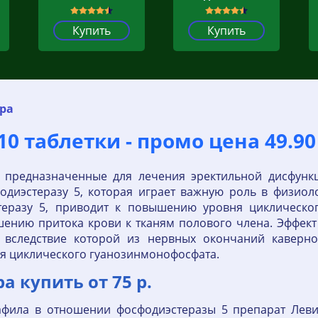
Купить
Купить
ра
10 таблетки - промо цена 49.90
 предназначенные для лечения эректильной дисфунк
одиэстеразу 5, которая играет важную роль в физио
стеразу 5, приводит к повышению уровня циклическо
ению притока крови к тканям полового члена. Эффек
 вследствие которой из нервных окончаний каверно
 циклического гуанозинмонофосфата.
а купить от 75 р.
нафила в отношении фосфодиэстеразы 5 препарат Леви