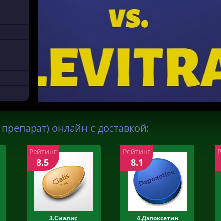
препарат) онлайн с доставкой:
Рейтинг
Рейтинг
8.5
8.1
3.Сиалис
4.Дапоксетин