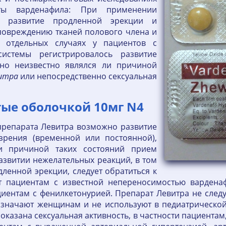
ты варденафила: При применении
о развитие продленной эрекции и
 повреждению тканей полового члена и
 отдельных случаях у пациентов с
системы регистрировалось развитие
рно неизвестно являлся ли причиной
итра
или непосредственно сексуальная
ые оболочкой 10мг N4
препарата Левитра возможно развитие
зрения (временной или постоянной),
ли причиной таких состояний прием
азвитии нежелательных реакций, в том
ленной эрекции, следует обратиться к
т пациентам с известной непереносимостью варденаф
иентам с фенилкетонурией. Препарат Левитра не следу
значают женщинам и не используют в педиатрической 
оказана сексуальная активность, в частности пациента