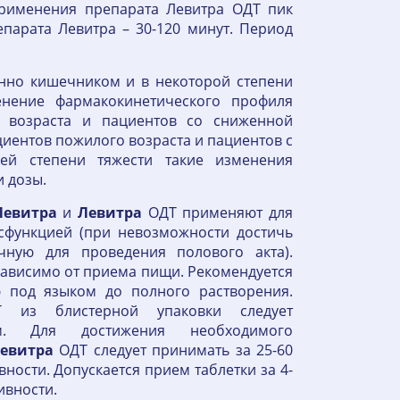
применения препарата Левитра ОДТ пик
парата Левитра – 30-120 минут. Период
нно кишечником и в некоторой степени
нение фармакокинетического профиля
 возраста и пациентов со сниженной
циентов пожилого возраста и пациентов с
ей степени тяжести такие изменения
и дозы.
Левитра
и
Левитра
ОДТ применяют для
сфункцией (при невозможности достичь
чную для проведения полового акта).
ависимо от приема пищи. Рекомендуется
ю под языком до полного растворения.
из блистерной упаковки следует
м. Для достижения необходимого
евитра
ОДТ следует принимать за 25-60
ности. Допускается прием таблетки за 4-
ивности.