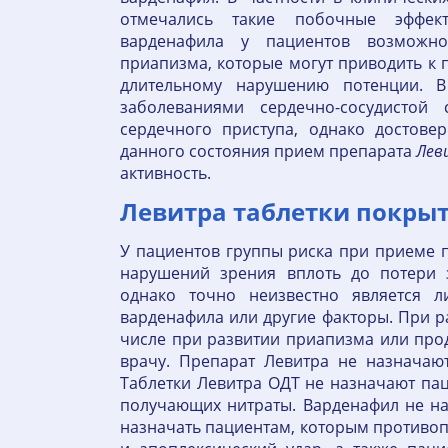
отмечались такие побочные эффек
варденафила у пациентов возможн
приапизма, которые могут приводить к
длительному нарушению потенции. В
заболеваниями сердечно-сосудистой 
сердечного приступа, однако достове
данного состояния прием препарата
Лев
активность.
Левитра таблетки покрыт
У пациентов группы риска при приеме 
нарушений зрения вплоть до потери 
однако точно неизвестно является 
варденафила или другие факторы. При р
числе при развитии приапизма или прод
врачу. Препарат Левитра не назначаю
Таблетки Левитра ОДТ не назначают пац
получающих нитраты. Варденафил не на
назначать пациентам, которым противоп