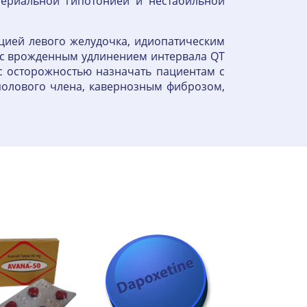
териальной гипотонией и нестабильной
кцией левого желудочка, идиопатическим
 с врожденным удлинением интервала QT
с осторожностью назначать пациентам с
полового члена, кавернозным фиброзом,