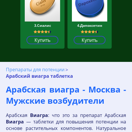
3.Сиалис
4.Дапоксетин
Купить
Купить
Препараты для потенции
Арабский виагра таблетка
Арабская виагра - Москва -
Мужские возбудители
Арабская
Виагра
: что это за препарат Арабская
Виагра
— таблетки для повышения потенции на
основе растительных компонентов. Натуральное