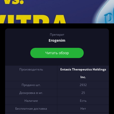
Препарат
Erogenim
Читать обзор
Производитель
Entasis Therapeutics Holdings
Inc.
Продано шт.
2932
Дозировка в мг.
25
Наличие
Есть
Бесплатная доставка
Нет