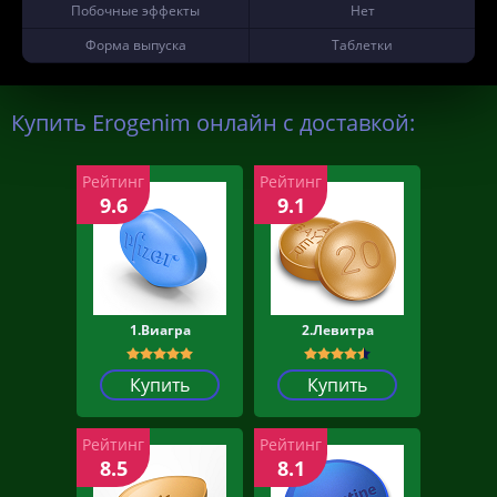
Побочные эффекты
Нет
Форма выпуска
Таблетки
Купить Erogenim онлайн с доставкой:
Рейтинг
Рейтинг
9.6
9.1
1.Виагра
2.Левитра
Купить
Купить
Рейтинг
Рейтинг
8.5
8.1