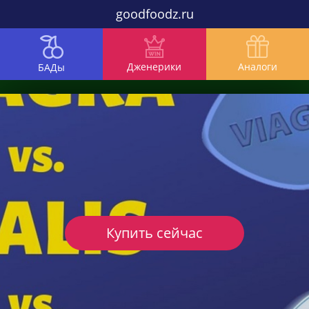
goodfoodz.ru
Дженерики
Аналоги
БАДы
Купить сейчас