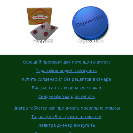
Avanafil
Dapoxetine
Хороший препарат для потенции в аптеке
Тадалафил индийский купить
Купить силденафил без рецептов в самаре
Виагра в аптеках цена краснодар
Силденафил кардио купить
Виагра таблетки как принимать правильно отзывы
Тадалафил 5 мг купить в тольятти
Левитра дженерики купить