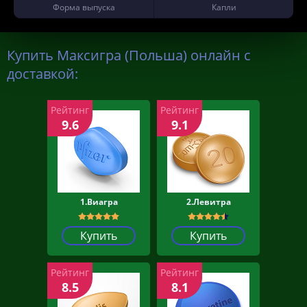
Форма выпуска
Капли
Купить Максигра (Польша) онлайн с
доставкой:
Рейтинг
Рейтинг
9.6
9.1
1.Виагра
2.Левитра
Купить
Купить
Рейтинг
Рейтинг
8.5
8.1