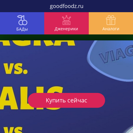
goodfoodz.ru
Дженерики
Аналоги
БАДы
Купить сейчас