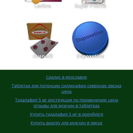
Levitra
Super P-force
Avanafil
Dapoxetine
Сиалис в ярославле
Таблетки для потенции силденафил северная звезда
цена
Тадалафил 5 мг инструкция по применению цена
отзывы для мужчин в таблетках
Купить тадалафил 5 мг в оренбурге
Купить виагру для мужчин в омске