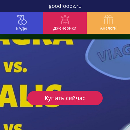
goodfoodz.ru
Дженерики
Аналоги
БАДы
Купить сейчас