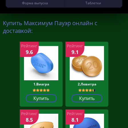
Форма выпуска
Таблетки
Купить Максимум Пауэр онлайн с
доставкой:
Рейтинг
Рейтинг
9.6
9.1
1.Виагра
2.Левитра
Купить
Купить
Рейтинг
Рейтинг
8.5
8.1