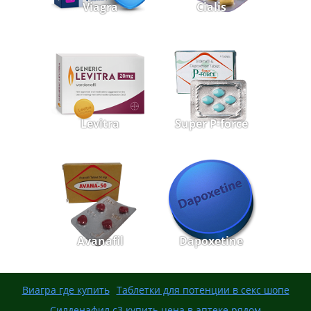
Viagra
Cialis
Levitra
Super P-force
Avanafil
Dapoxetine
Виагра где купить
Таблетки для потенции в секс шопе
Силденафил с3 купить цена в аптеке рядом