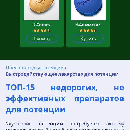
3.Сиалис
4.Дапоксетин
Купить
Купить
Препараты для потенции
Быстродействующее лекарство для потенции
ТОП-15 недорогих, но
эффективных препаратов
для потенции
Улучшение
потенции
потребуется любому