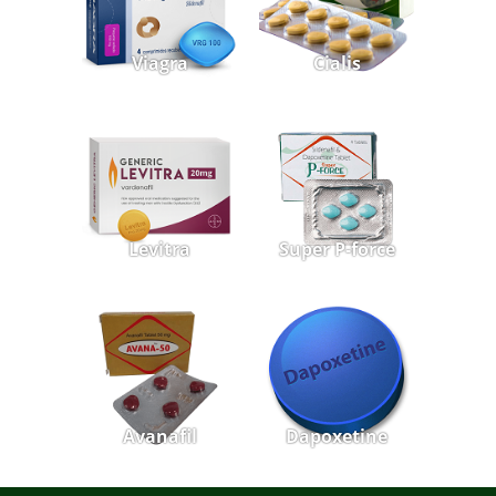
Viagra
Cialis
Levitra
Super P-force
Avanafil
Dapoxetine