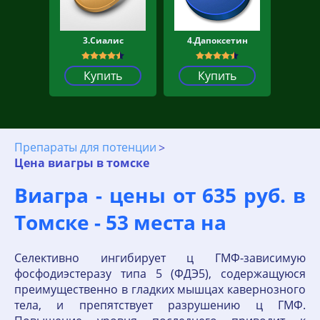
3.Сиалис
4.Дапоксетин
Купить
Купить
Препараты для потенции
Цена виагры в томске
Виагра - цены от 635 руб. в
Томске - 53 места на
Селективно ингибирует ц ГМФ-зависимую
фосфодиэстеразу типа 5 (ФДЭ5), содержащуюся
преимущественно в гладких мышцах кавернозного
тела, и препятствует разрушению ц ГМФ.