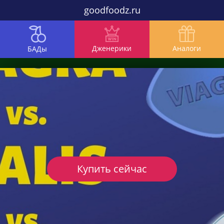
goodfoodz.ru
Дженерики
Аналоги
БАДы
Купить сейчас