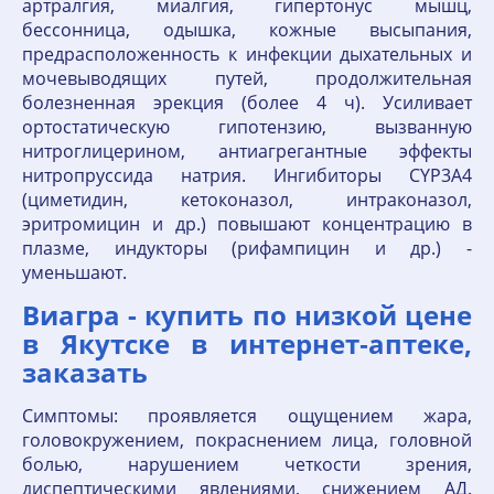
артралгия, миалгия, гипертонус мышц,
бессонница, одышка, кожные высыпания,
предрасположенность к инфекции дыхательных и
мочевыводящих путей, продолжительная
болезненная эрекция (более 4 ч). Усиливает
ортостатическую гипотензию, вызванную
нитроглицерином, антиагрегантные эффекты
нитропруссида натрия. Ингибиторы CYР3А4
(циметидин, кетоконазол, интраконазол,
эритромицин и др.) повышают концентрацию в
плазме, индукторы (рифампицин и др.) -
уменьшают.
Виагра - купить по низкой цене
в Якутске в интернет‐аптеке,
заказать
Симптомы: проявляется ощущением жара,
головокружением, покраснением лица, головной
болью, нарушением четкости зрения,
диспептическими явлениями, снижением АД.