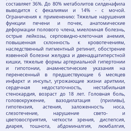
составляет 36%. До 80% метаболитов силденафила
выводится с фекалиями и 14% - с мочой.
Ограничения к применению: Тяжелые нарушения
функции печени и почек, анатомические
деформации полового члена, миеломная болезнь,
острые лейкозы, серповидно-клеточная анемия,
повышенная склонность к кровотечениям,
наследственный пигментный ретинит, обострение
язвенной болезни желудка и двенадцатиперстной
кишки, тяжелые формы артериальной гипертонии
и гипотонии, анамнестические указания на
перенесенный в предшествующие 6 месяцев
инфаркт и инсульт, угрожающие жизни аритмии,
сердечная недостаточность, нестабильная
стенокардия, возраст до 18 лет. Головная боль,
головокружение, вазодилатация (приливы),
гипотензия, астения, заложенность носа,
слезотечение, нарушение свето- и
цветовосприятия, четкости зрения, диспепсия,
диарея, тошнота, абдоминалгия, люмбалгия,