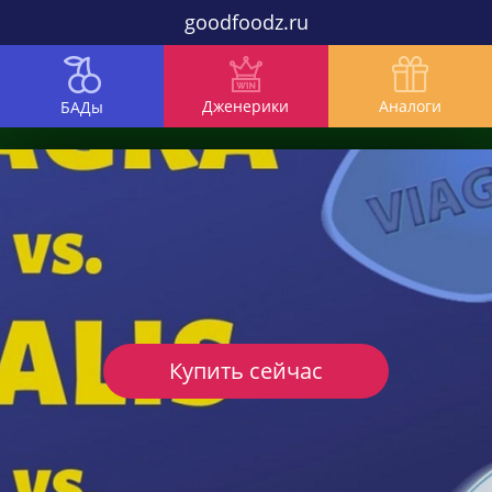
goodfoodz.ru
Дженерики
Аналоги
БАДы
Купить сейчас