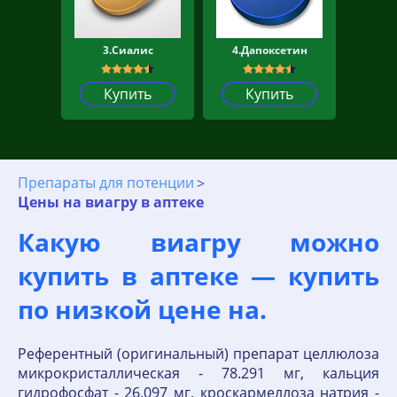
3.Сиалис
4.Дапоксетин
Купить
Купить
Препараты для потенции
Цены на виагру в аптеке
Какую виагру можно
купить в аптеке — купить
по низкой цене на.
Референтный (оригинальный) препарат целлюлоза
микрокристаллическая - 78.291 мг, кальция
гидрофосфат - 26.097 мг, кроскармеллоза натрия -