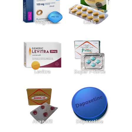
Viagra
Cialis
Levitra
Super P-force
Avanafil
Dapoxetine