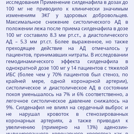
исследования Применение силденафила в дозах до
100 мг не приводило к клинически значимым
изменениям ЭКГ у здоровых добровольцев.
Максимальное снижение систолического АД в
положении лежа после приема силденафила в дозе
100 мг составило 8.3 мм рт.ст., а диастолического
АД – 5.3 мм рт.ст. Более выраженное, но также
преходящее действие на АД отмечалось у
пациентов, принимавших нитраты. В исследовании
гемодинамического эффекта силденафила в
однократной дозе 100 мг у 14 пациентов с тяжелой
ИБС (более чем у 70% пациентов был стеноз, по
крайней мере, одной коронарной артерии),
систолическое и диастолическое АД в состоянии
покоя уменьшалось на 7% и 6% соответственно, а
легочное систолическое давление снижалось на
9%. Силденафил не влиял на сердечный выброс и
не нарушал кровоток в стенозированных
коронарных артериях, а также приводил к
увеличению (примерно на 13%) аденозин-
индуцированного коронарного кровотока как в