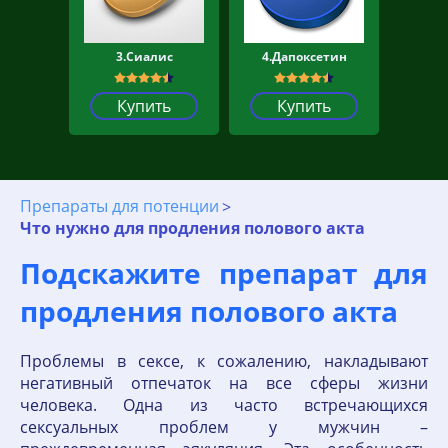
3.Сиалис
4.Дапоксетин
Купить
Купить
Препараты для потенции
Что нужно для продления полового акта
Подскажите препарат для
продления полового акта
Проблемы в сексе, к сожалению, накладывают
негативный отпечаток на все сферы жизни
человека. Одна из часто встречающихся
сексуальных проблем у мужчин –