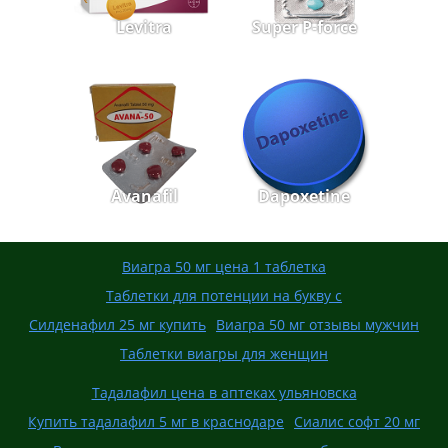
Levitra
Super P-force
Avanafil
Dapoxetine
Виагра 50 мг цена 1 таблетка
Таблетки для потенции на букву с
Силденафил 25 мг купить
Виагра 50 мг отзывы мужчин
Таблетки виагры для женщин
Тадалафил цена в аптеках ульяновска
Купить тадалафил 5 мг в краснодаре
Сиалис софт 20 мг