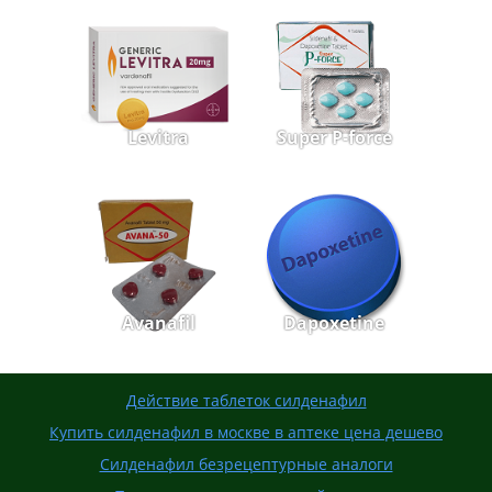
Levitra
Super P-force
Avanafil
Dapoxetine
Действие таблеток силденафил
Купить силденафил в москве в аптеке цена дешево
Силденафил безрецептурные аналоги