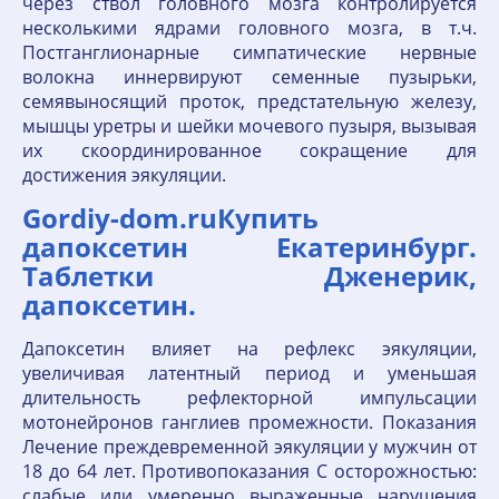
через ствол головного мозга контролируется
несколькими ядрами головного мозга, в т.ч.
Постганглионарные симпатические нервные
волокна иннервируют семенные пузырьки,
семявыносящий проток, предстательную железу,
мышцы уретры и шейки мочевого пузыря, вызывая
их скоординированное сокращение для
достижения эякуляции.
Gordiy-dom.ruКупить
дапоксетин Екатеринбург.
Таблетки Дженерик,
дапоксетин.
Дапоксетин влияет на рефлекс эякуляции,
увеличивая латентный период и уменьшая
длительность рефлекторной импульсации
мотонейронов ганглиев промежности. Показания
Лечение преждевременной эякуляции у мужчин от
18 до 64 лет. Противопоказания С осторожностью:
слабые или умеренно выраженные нарушения