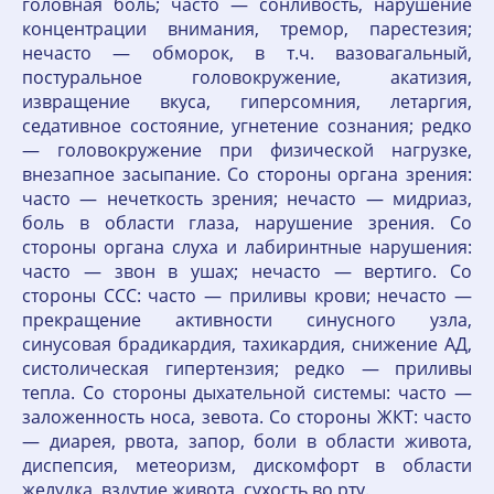
головная боль; часто — сонливость, нарушение
концентрации внимания, тремор, парестезия;
нечасто — обморок, в т.ч. вазовагальный,
постуральное головокружение, акатизия,
извращение вкуса, гиперсомния, летаргия,
седативное состояние, угнетение сознания; редко
— головокружение при физической нагрузке,
внезапное засыпание. Cо стороны органа зрения:
часто — нечеткость зрения; нечасто — мидриаз,
боль в области глаза, нарушение зрения. Со
стороны органа слуха и лабиринтные нарушения:
часто — звон в ушах; нечасто — вертиго. Со
стороны ССС: часто — приливы крови; нечасто —
прекращение активности синусного узла,
синусовая брадикардия, тахикардия, снижение АД,
систолическая гипертензия; редко — приливы
тепла. Cо стороны дыхательной системы: часто —
заложенность носа, зевота. Cо стороны ЖКТ: часто
— диарея, рвота, запор, боли в области живота,
диспепсия, метеоризм, дискомфорт в области
желудка, вздутие живота, сухость во рту.