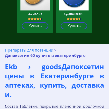
3.Сиалис
4.Дапоксетин
Купить
Купить
Препараты для потенции
Дапоксетин 60 купить в екатеринбурге
Ekb › goodsДапоксетин
цены в Екатеринбурге в
аптеках, купить, доставка
и.
Состав Таблетки, покрытые пленочной оболочкой