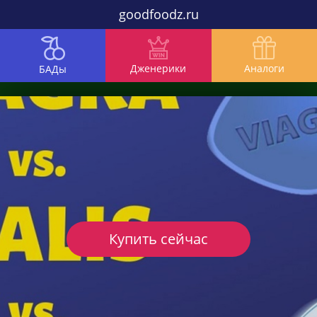
goodfoodz.ru
Дженерики
Аналоги
БАДы
Купить сейчас