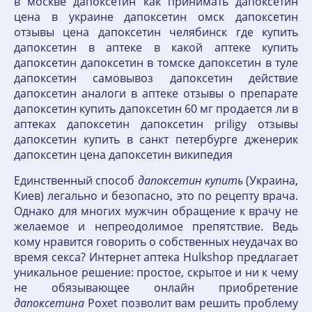
в москве дапоксетин как принимать дапоксетин
цена в украине дапоксетин омск дапоксетин
отзывы цена дапоксетин челябинск где купить
дапоксетин в аптеке в какой аптеке купить
дапоксетин дапоксетин в томске дапоксетин в туле
дапоксетин самовывоз дапоксетин действие
дапоксетин аналоги в аптеке отзывы о препарате
дапоксетин купить дапоксетин 60 мг продается ли в
аптеках дапоксетин дапоксетин priligy отзывы
дапоксетин купить в санкт петербурге дженерик
дапоксетин цена дапоксетин википедия
Единственный способ
дапоксетин
купить
(Украина,
Киев) легально и безопасно, это по рецепту врача.
Однако для многих мужчин обращение к врачу не
желаемое и непреодолимое препятствие. Ведь
кому нравится говорить о собственных неудачах во
время секса? Интернет аптека Hulkshop предлагает
уникальное решение: простое, скрытое и ни к чему
не обязывающее онлайн приобретение
дапоксетина
Poxet позволит вам решить проблему