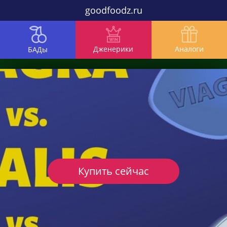
goodfoodz.ru
Дженерики
Аналоги
БАДы
Купить сейчас