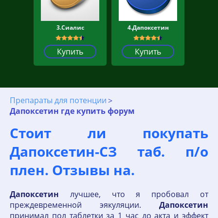
3.Сиалис
4.Дапоксетин
Купить
Купить
Препараты для потенции
Дапоксетин где купить форум
Стоит ли покупать
Дапоксетин-СЗ таб. п/о
плен. Отзывы на.
Дапоксетин
лучшее, что я пробовал от
преждевременной эякуляции.
Дапоксетин
принимал пол таблетки за 1 час до акта и эффект