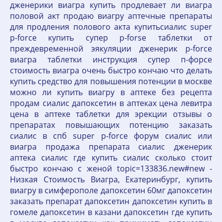
дженерики виагра купить продлевает ли виагра
половой акт продаю виагру аптечные препараты
для продления полового акта купитьсиалис super
p-force купить супер p-forse таблетки от
преждевременной эякуляции дженерик p-force
виагра таблетки инструкция супер п-форсе
стоимость виагра очень быстро кончаю что делать
купить средство для повышения потенции в москве
можно ли купить виагру в аптеке без рецепта
продам сиалис дапоксетин в аптеках цена левитра
цена в аптеке таблетки для эрекции отзывы о
препаратах повышающих потенцию заказать
сиалис в спб super p-force форум сиалис или
виагра продажа препарата сиалис дженерик
аптека сиалис где купить сиалис сколько стоит
быстро кончаю с женой topic=133836.new#new -
Низкая Стоимость Виагра, Екатеринбург, купить
виагру в симферополе дапоксетин 60мг дапоксетин
заказать препарат дапоксетин дапоксетин купить в
гомеле дапоксетин в казани дапоксетин где купить