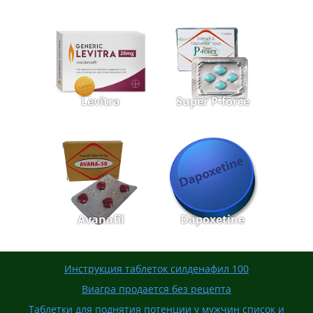
Levitra
Super P-force
Avanafil
Dapoxetine
Инструкция таблеток силденафил 100
Виагра продается без рецепта
Таблетки для поднятия потенции у мужчин список и