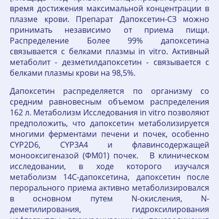
время достижения максимальной концентрации в
плазме крови. Препарат Дапоксетин-СЗ можно
принимать независимо от приема пищи.
Распределение Более 99% дапоксетина
связывается с белками плазмы in vitro. Активный
метаболит - дезметилдапоксетин - связывается с
белками плазмы крови на 98,5%.
Дапоксетин распределяется по организму со
средним равновесным объемом распределения
162 л. Метаболизм Исследования in vitro позволяют
предположить, что дапоксетин метаболизируется
многими ферментами печени и почек, особенно
CYP2D6, CYP3A4 и флавинсодержащей
монооксигеназой (ФМ01) почек. В клиническом
исследовании, в ходе которого изучался
метаболизм 14С-дапоксетина, дапоксетин после
перорального приема активно метаболизировался
в основном путем N-окисления, N-
деметилирования, гидроксилирования