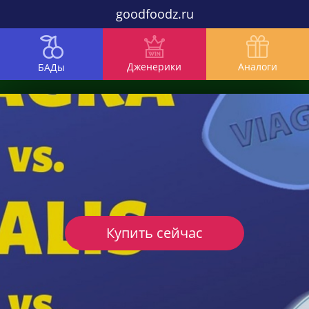
goodfoodz.ru
Дженерики
Аналоги
БАДы
Купить сейчас