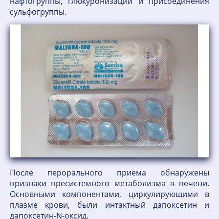
нафтогруппы, глюкуронизации и присоединения
сульфогруппы.
После перорального приема обнаружены
признаки пресистемного метаболизма в печени.
Основными компонентами, циркулирующими в
плазме крови, были интактный дапоксетин и
дапоксетин-N-оксид.