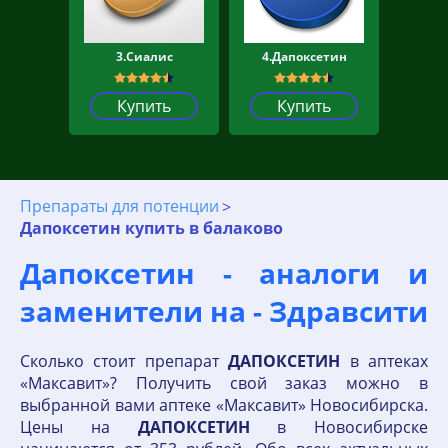
3.Сиалис
4.Дапоксетин
Купить
Купить
Препараты для потенции
Дапоксетин купить в балаково
Дапоксетин - аналоги и
заменители на - Здравсити
Сколько стоит препарат
ДАПОКСЕТИН
в аптеках
«Максавит»? Получить свой заказ можно в
выбранной вами аптеке «Максавит» Новосибирска.
Цены на
ДАПОКСЕТИН
в Новосибирске