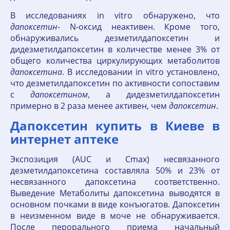
В исследованиях in vitro обнаружено, что
дапоксетин
- N-оксид неактивен. Кроме того,
обнаруживались дезметилдапоксетин и
дидезметилдапоксетин в количестве менее 3% от
общего количества циркулирующих метаболитов
дапоксетина
. В исследовании in vitro установлено,
что дезметилдапоксетин по активности сопоставим
с
дапоксетином
, а дидезметилдапоксетин
примерно в 2 раза менее активен, чем
дапоксетин
.
Дапоксетин купить в Киеве в
интернет аптеке
Экспозиция (AUC и Сmах) несвязанного
дезметилдапоксетина составляла 50% и 23% от
несвязанного дапоксетина соответственно.
Выведение Метаболиты дапоксетина выводятся в
основном почками в виде конъюгатов. Дапоксетин
в неизменном виде в моче не обнаруживается.
После перорального приема начальный