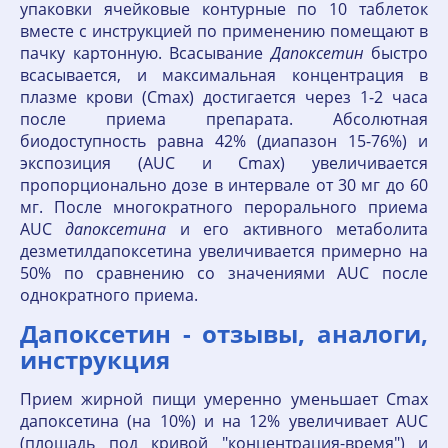
упаковки ячейковые контурные по 10 таблеток
вместе с инструкцией по применению помещают в
пачку картонную. Всасывание
Дапоксетин
быстро
всасывается, и максимальная концентрация в
плазме крови (Сmах) достигается через 1-2 часа
после приема препарата. Абсолютная
биодоступность равна 42% (диапазон 15-76%) и
экспозиция (AUC и Сmах) увеличивается
пропорционально дозе в интервале от 30 мг до 60
мг. После многократного перорального приема
AUC
дапоксетина
и его активного метаболита
дезметилдапоксетина увеличивается примерно на
50% по сравнению со значениями AUC после
однократного приема.
Дапоксетин - отзывы, аналоги,
инструкция
Прием жирной пищи умеренно уменьшает Сmах
дапоксетина (на 10%) и на 12% увеличивает AUC
(площадь под кривой "концентрация-время") и