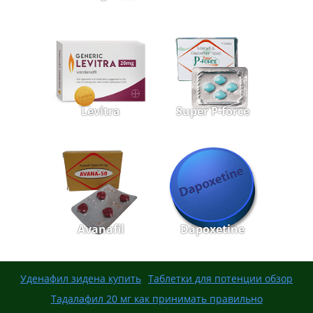
Levitra
Super P-force
Avanafil
Dapoxetine
Уденафил зидена купить
Таблетки для потенции обзор
Тадалафил 20 мг как принимать правильно