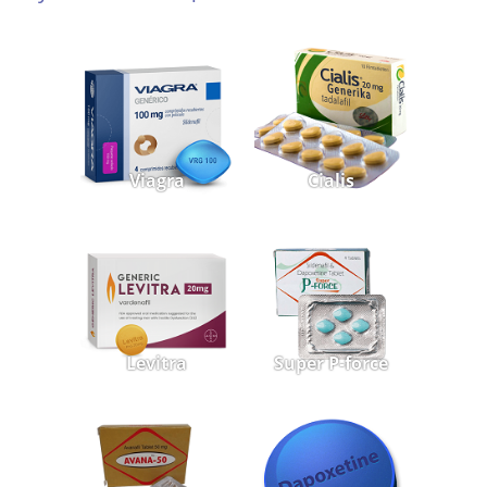
Viagra
Cialis
Levitra
Super P-force