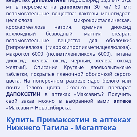
вещество:
дапоксетина
гидрохлорид 33,6 мг/ 67,2
мг в пересчете на
дапоксетин
30 мг/ 60 мг;
вспомогательные вещества: лактозы моногидрат,
целлюлоза микрокристаллическая,
кроскармеллоза натрия, кремния диоксид
коллоидный безводный, магния стеарат;
вспомогательные вещества для оболочки:
[гипромеллоза (гидроксипропилметилцеллюлоза),
макрогол 6000 (полиэтиленгликоль 6000), титана
диоксид, железа оксид черный, железа оксид
желтый]. Описание Круглые двояковыпуклые
таблетки, покрытые пленочной оболочкой серого
цвета. На поперечном разрезе ядро белого или
почти белого цвета. Сколько стоит препарат
ДАПОКСЕТИН
в аптеках «Максавит»? Получить
свой заказ можно в выбранной вами
аптеке
«Максавит» Новосибирска.
Купить Примаксетин в аптеках
Нижнего Тагила - Мегаптека