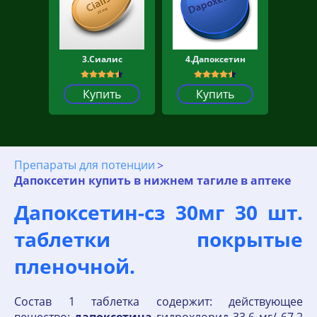
3.Сиалис
4.Дапоксетин
Купить
Купить
Препараты для потенции
Дапоксетин купить в нижнем тагиле в аптеке
Дапоксетин-сз 30мг 30 шт.
таблетки покрытые
пленочной.
Состав 1 таблетка содержит: действующее