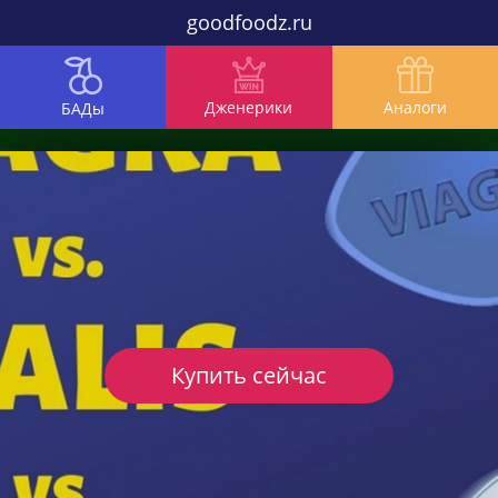
goodfoodz.ru
Дженерики
Аналоги
БАДы
Купить сейчас