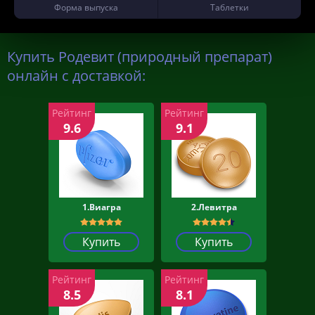
Форма выпуска
Таблетки
Купить Родевит (природный препарат)
онлайн с доставкой:
Рейтинг
Рейтинг
9.6
9.1
1.Виагра
2.Левитра
Купить
Купить
Рейтинг
Рейтинг
8.5
8.1