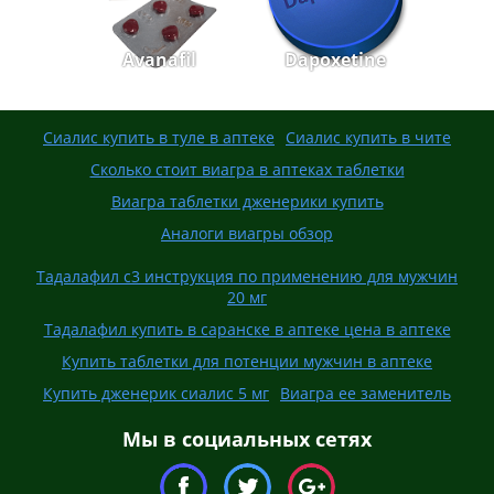
Avanafil
Dapoxetine
Сиалис купить в туле в аптеке
Сиалис купить в чите
Сколько стоит виагра в аптеках таблетки
Виагра таблетки дженерики купить
Аналоги виагры обзор
Тадалафил с3 инструкция по применению для мужчин
20 мг
Тадалафил купить в саранске в аптеке цена в аптеке
Купить таблетки для потенции мужчин в аптеке
Купить дженерик сиалис 5 мг
Виагра ее заменитель
Мы в социальных сетях