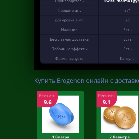
Производитель
Swiss Pharma Egyp
Продано шт.
871
Дозировка в мг.
28
Наличие
Есть
Бесплатная доставка
Есть
Побочные эффекты
Есть
Форма выпуска
Капсулы
Купить Erogenon онлайн с доставк
Рейтинг
Рейтинг
9.6
9.1
1.Виагра
2.Левитра