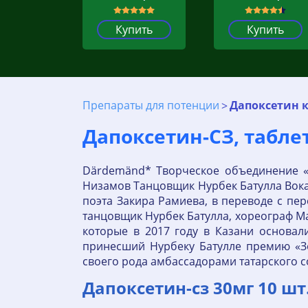
Купить
Купить
Препараты для потенции
Дапоксетин к
Дапоксетин-СЗ, таблет
Därdemänd* Творческое объединение «
Низамов Танцовщик Нурбек Батулла Вок
поэта Закира Рамиева, в переводе с п
танцовщик Нурбек Батулла, хореограф 
которые в 2017 году в Казани основал
принесший Нурбеку Батулле премию «Зо
своего рода амбассадорами татарского 
Дапоксетин-сз 30мг 10 ш