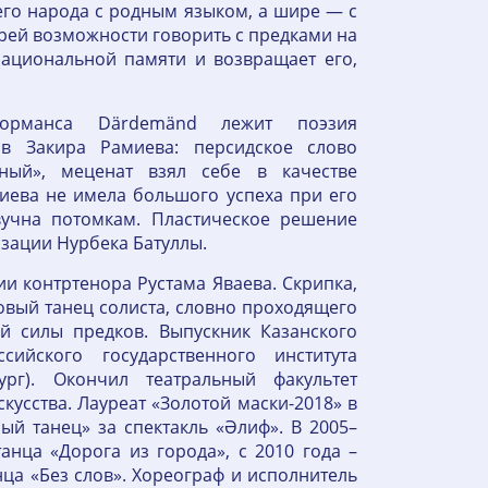
оего народа с родным языком, а шире — с
ерей возможности говорить с предками на
национальной памяти и возвращает его,
форманса Därdemänd лежит поэзия
в Закира Рамиева: персидское слово
ный», меценат взял себе в качестве
иева не имела большого успеха при его
вучна потомкам. Пластическое решение
зации Нурбека Батуллы.
и контртенора Рустама Яваева. Скрипка,
овый танец солиста, словно проходящего
й силы предков. Выпускник Казанского
ийского государственного института
бург). Окончил театральный факультет
скусства. Лауреат «Золотой маски-2018» в
й танец» за спектакль «Әлиф». В 2005–
анца «Дорога из города», с 2010 года –
нца «Без слов». Хореограф и исполнитель