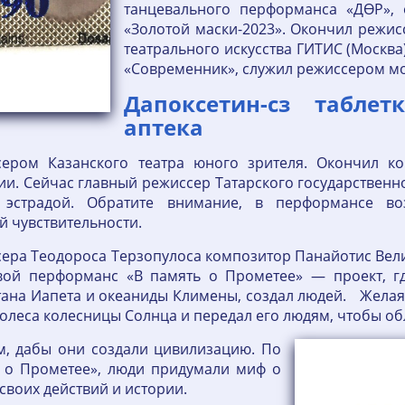
танцевального перформанса «ДӨР», 
«Золотой маски-2023». Окончил режисс
театрального искусства ГИТИС (Москва
«Современник», служил режиссером мо
Дапоксетин-сз табле
аптека
ером Казанского театра юного зрителя. Окончил ко
и. Сейчас главный режиссер Татарского государственн
 эстрадой. Обратите внимание, в перформансе во
 чувствительности.
ера Теодороса Терзопулоса композитор Панайотис Велиа
вой перформанс «В память о Прометее» — проект, гд
тана Иапета и океаниды Климены, создал людей. Желая 
 колеса колесницы Солнца и передал его людям, чтобы о
ам, дабы они создали цивилизацию. По
 о Прометее», люди придумали миф о
своих действий и истории.