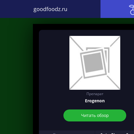
goodfoodz.ru
Препарат
Erogenon
Читать обзор