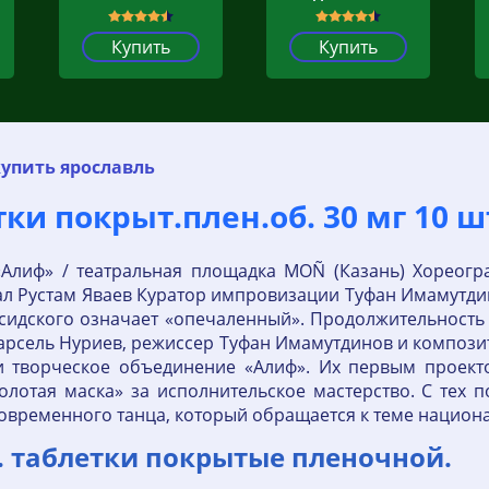
Купить
Купить
упить ярославль
ки покрыт.плен.об. 30 мг 10 
Алиф» / театральная площадка MOÑ (Казань) Хореог
ал Рустам Яваев Куратор импровизации Туфан Имамутди
ерсидского означает «опечаленный». Продолжительност
Марсель Нуриев, режиссер Туфан Имамутдинов и композ
и творческое объединение «Алиф». Их первым проекто
лотая маска» за исполнительское мастерство. С тех п
современного танца, который обращается к теме национ
т. таблетки покрытые пленочной.