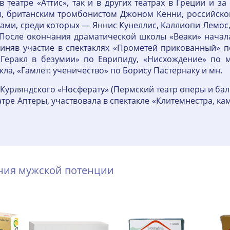
 театре «Аттис», так и в других театрах в Греции и з
 британским тромбонистом Джоном Кенни, российско
и, среди которых — Яннис Кунеллис, Каллиопи Лемос,
. После окончания драматической школы «Веаки» начал
иняв участие в спектаклях «Прометей прикованный» п
 «Геракл в безумии» по Еврипиду, «Нисхождение» по 
ла, «Гамлет: ученичество» по Борису Пастернаку и мн.
я Курляндского «Носферату» (Пермский театр оперы и б
тре Аптеры, участвовала в спектакле «Клитемнестра, ка
ения мужской потенции