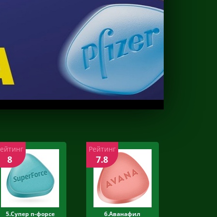
Рейтинг
Рейтинг
8
7.8
5.Супер п-форсе
6.Аванафил