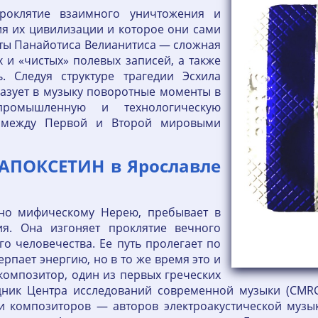
роклятие взаимного уничтожения и
ия их цивилизации и которое они сами
боты Панайотиса Велианитиса — сложная
 и «чистых» полевых записей, а также
. Следуя структуре трагедии Эсхила
азует в музыку поворотные моменты в
промышленную и технологическую
 между Первой и Второй мировыми
АПОКСЕТИН в Ярославле
бно мифическому Нерею, пребывает в
я. Она изгоняет проклятие вечного
о человечества. Ее путь пролегает по
ерпает энергию, но в то же время это и
композитор, один из первых греческих
удник Центра исследований современной музыки (CMR
и композиторов — авторов электроакустической музы