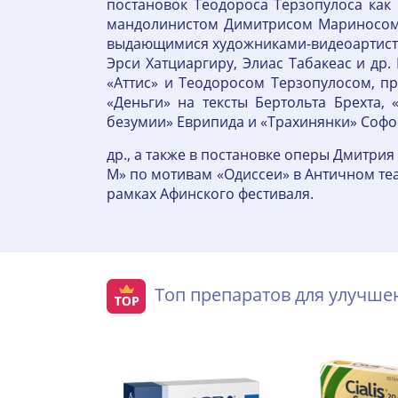
постановок Теодороса Терзопулоса как в
мандолинистом Димитрисом Мариносом,
выдающимися художниками-видеоартистам
Эрси Хатциаргиру, Элиас Табакеас и др
«Аттис» и Теодоросом Терзопулосом, пр
«Деньги» на тексты Бертольта Брехта,
безумии» Еврипида и «Трахинянки» Софок
др., а также в постановке оперы Дмитри
М» по мотивам «Одиссеи» в Античном теа
рамках Афинского фестиваля.
Топ препаратов для улучш