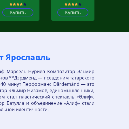
Купить
Купить
шт Ярославль
раф Марсель Нуриев Композитор Эльмир
нов **Дэрдменд — псевдоним татарского
ь 40 минут Перформанс Därdemänd — это
итор Эльмир Низамов, единомышленники,
м стал пластический спектакль «Әлиф»,
ор Батулла и объединение «Алиф» стали
альной идентичности.