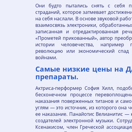
Они будто пытались снять с себя п
страданий, которое затмевает достижен
на себя наслали. В основе звуковой ра
взаимосвязь электроники, обработанных
записанная и отредактированная речь
«Прометей прикованный», автор преобр
истории человечества, например 
революцию или экономический спад
войнами.
Самые низкие цены на Д
препараты.
Актриса-перформер София Хилл, подо
бесконечном процессе перевоплощени
наказания поверженных титанов и самог
углям — это источник, из которого она ч
ее наказание. Панайотис Велианитис — 
создателей электронной музыки. Сотр
Ксенакисом, член Греческой ассоциаци