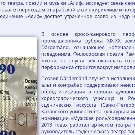
го театра, поэзии и музыки «Алиф» исследует связь св
еновался переходом от арабской вязи к кириллице и пот
единение «Алиф» достает утраченное слово из недр 
В основе кросс-жанрового пер
промышленника рубежа XIX-XX веко
Därdemänd, означающее «опечален
псевдонима. Философская поэзия Рам
жизни, но спустя век оказалась соз
перформанса строится вокруг импрови
Поэзия Därdemänd звучит в исполнени
альт и контрабас поддерживают неист
обряд инициации в поисках духовно
хореографического училища и Росс
сценических искусств (Санкт-Петер
Казанского университета культуры и и
номинации «Мужская роль/современны
2013 годах работал артистом театра т
руководитель студенческого театра та