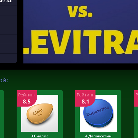
t S.A.E
ой:
Рейтинг
Рейтинг
8.5
8.1
3.Сиалис
4.Дапоксетин