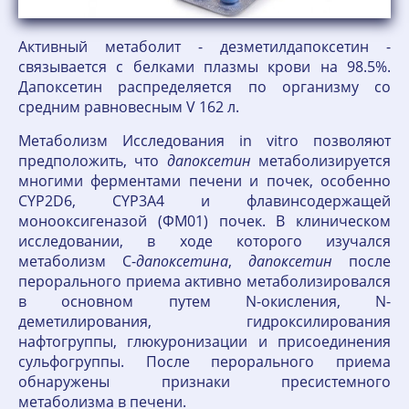
Активный метаболит - дезметилдапоксетин -
связывается с белками плазмы крови на 98.5%.
Дапоксетин распределяется по организму со
средним равновесным V 162 л.
Метаболизм Исследования in vitro позволяют
предположить, что
дапоксетин
метаболизируется
многими ферментами печени и почек, особенно
CYP2D6, CYP3A4 и флавинсодержащей
монооксигеназой (ФМ01) почек. В клиническом
исследовании, в ходе которого изучался
метаболизм C-
дапоксетина
,
дапоксетин
после
перорального приема активно метаболизировался
в основном путем N-окисления, N-
деметилирования, гидроксилирования
нафтогруппы, глюкуронизации и присоединения
сульфогруппы. После перорального приема
обнаружены признаки пресистемного
метаболизма в печени.