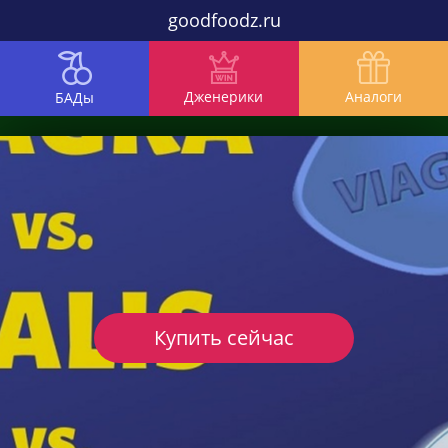
goodfoodz.ru
Дженерики
Аналоги
БАДы
Купить сейчас