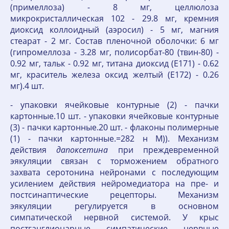
(примеллоза) - 8 мг, целлюлоза
микрокристаллическая 102 - 29.8 мг, кремния
диоксид коллоидный (аэросил) - 5 мг, магния
стеарат - 2 мг. Состав пленочной оболочки: 6 мг
(гипромеллоза - 3.28 мг, полисорбат-80 (твин-80) -
0.92 мг, тальк - 0.92 мг, титана диоксид (E171) - 0.62
мг, краситель железа оксид желтый (E172) - 0.26
мг).4 шт.
- упаковки ячейковые контурные (2) - пачки
картонные.10 шт. - упаковки ячейковые контурные
(3) - пачки картонные.20 шт. - флаконы полимерные
(1) - пачки картонные.=282 н М)). Механизм
действия
дапоксетина
при преждевременной
эякуляции связан с торможением обратного
захвата серотонина нейронами с последующим
усилением действия нейромедиатора на пре- и
постсинаптические рецепторы. Механизм
эякуляции регулируется в основном
симпатической нервной системой. У крыс
постганглионарные симпатические нервные