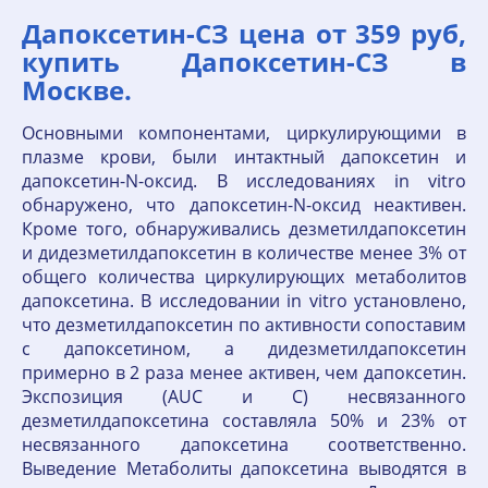
Дапоксетин-СЗ цена от 359 руб,
купить Дапоксетин-СЗ в
Москве.
Основными компонентами, циркулирующими в
плазме крови, были интактный дапоксетин и
дапоксетин-N-оксид. В исследованиях in vitro
обнаружено, что дапоксетин-N-оксид неактивен.
Кроме того, обнаруживались дезметилдапоксетин
и дидезметилдапоксетин в количестве менее 3% от
общего количества циркулирующих метаболитов
дапоксетина. В исследовании in vitro установлено,
что дезметилдапоксетин по активности сопоставим
с дапоксетином, а дидезметилдапоксетин
примерно в 2 раза менее активен, чем дапоксетин.
Экспозиция (AUC и C) несвязанного
дезметилдапоксетина составляла 50% и 23% от
несвязанного дапоксетина соответственно.
Выведение Метаболиты дапоксетина выводятся в