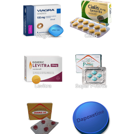
Viagra
Cialis
Levitra
Super P-force