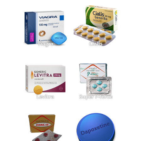
Viagra
Cialis
Levitra
Super P-force