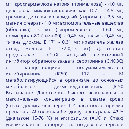
мг; кроскармеллоза натрия (примеллоза) - 4,0 мг,
целлюлоза микрокристаллическая 102 - 14,9 мг,
кремния диоксид коллоидный (аэросил) - 2,5 мг,
магния стеарат - 1,0 мг; вспомогательные вещества
(оболочка): 3 мг (гипромеллоза - 1,64 мг;
полисорбат-80 (твин-80) - 0,46 мг; тальк - 0,46 мг;
титана диоксид Е 171 - 0,31 мг; краситель железа
оксид желтый Е 172-0,13 мг) Дапоксетин
представляет собой мощный селективный
ингибитор обратного захвата серотонина (СИОЗС)
с концентрацией полумаксимального
ингибирования (IC50) 112 н М
метаболизирующийся в организме до основных
метаболитов - дезметилдапоксетина (IC50
Всасывание Дапоксетин быстро всасывается и
максимальная концентрация в плазме крови
(Сmах) достигается через 1-2 часа после приема
препарата. Абсолютная биодоступность равна 42 %
(диапазон 15-76 %) и экспозиция (AUC и Сmах)
увеличивается пропорционально дозе в интервале