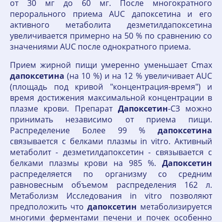
от 30 мг до 60 мг. После многократного
перорального приема AUC дапоксетина и его
активного метаболита дезметилдапоксетина
увеличивается примерно на 50 % по сравнению со
значениями AUC после однократного приема.
Прием жирной пищи умеренно уменьшает Сmах
дапоксетина
(на 10 %) и на 12 % увеличивает AUC
(площадь под кривой "концентрация-время") и
время достижения максимальной концентрации в
плазме крови. Препарат
Дапоксетин
-СЗ можно
принимать независимо от приема пищи.
Распределение Более 99 %
дапоксетина
связывается с белками плазмы in vitro. Активный
метаболит - дезметилдапоксетин - связывается с
белками плазмы крови на 985 %.
Дапоксетин
распределяется по организму со средним
равновесным объемом распределения 162 л.
Метаболизм Исследования in vitro позволяют
предположить что
дапоксетин
метаболизируется
многими ферментами печени и почек особенно