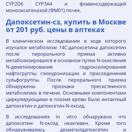
CYP2D6 CYP3A4 и флавинсодержащей
монооксигеназой (ФМ01) почек.
Дапоксетин-сз, купить в Москве
от 201 руб. цены в аптеках
В клиническом исследовании в ходе которого
изучался метаболизм 14С-дапоксетина дапоксетин
после перорального приема активно
метаболизировался в основном путем N-окисления
N-деметилирования гидроксилирования
нафтогруппы глюкуронизации и присоединения
сульфогруппы. После перорального приема
обнаружены признаки пресистемного
метаболизма в печени. Основными компонентами
циркулирующими в плазме крови были интактный
дапоксетин и дапоксетин-N-оксид.
В исследованиях in vitro обнаружено что
дапоксетин- N-оксид неактивен. Кроме того
обнаруживались дезметилдапоксетин и