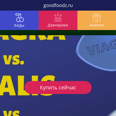
goodfoodz.ru
Дженерики
Аналоги
БАДы
Купить сейчас