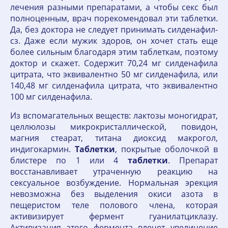
лечения разными препаратами, а чтобы секс был
полноценным, врач порекомендовал эти таблетки.
Да, без доктора не следует принимать силденафил-
сз. Даже если мужик здоров, он хочет стать еще
более сильным благодаря этим таблеткам, поэтому
доктор и скажет. Содержит 70,24 мг силденафила
цитрата, что эквивалентно 50 мг силденафила, или
140,48 мг силденафила цитрата, что эквивалентно
100 мг силденафила.
Из вспомагательных веществ: лактозы моногидрат,
целлюлозы микрокристаллической, повидон,
магния стеарат, титана диоксид макрогол,
индигокармин.
Таблетки
, покрытые оболочкой в
блистере по 1 или 4
таблетки
. Препарат
восстанавливает утраченную реакцию на
сексуальное возбуждение. Нормальная эрекция
невозможна без выделения окиси азота в
пещеристом теле полового члена, которая
активизирует фермент гуанилатциклазу.
Активизация этого фермента влечет увеличение