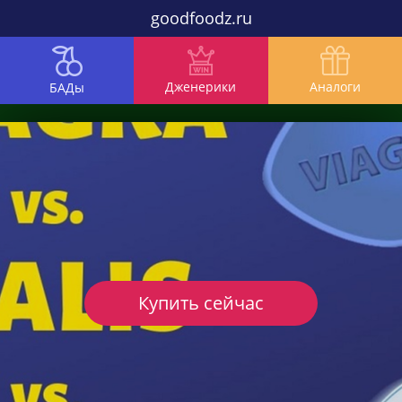
goodfoodz.ru
Дженерики
Аналоги
БАДы
Купить сейчас