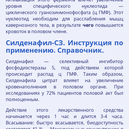
уровня специфического нуклеотида —
циклического гуанозинмонофосфата (ц ГМФ). Этот
нуклеотид необходим для расслабления мышц
кавернозного тела, в результате
чего
повышается
кровоток в половом члене.
Силденафил-СЗ. Инструкция по
применению. Справочник.
Силденафил — селективный ингибитор
фосфодиэстеразы 5, под действием которой
происходит распад ц ГМФ. Таким образом,
Силденафила цитрат влияет на увеличение
кровенаполнения в половом органе. При
исследованиях у 72% пациентов половой акт был
полноценным.
Действие этого лекарственного средства
начинается через 1 час и длится 3-4 часа.
Всасывание: быстро всасывается, биодоступность
составляет 41 %. Максимальные концентрации в