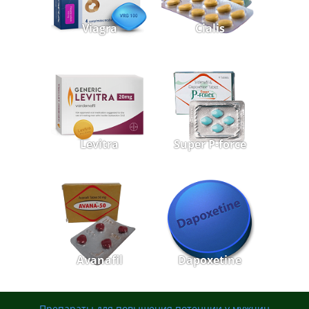
Viagra
Cialis
Levitra
Super P-force
Avanafil
Dapoxetine
Препараты для повышения потенции у мужчин