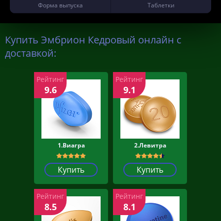
Форма выпуска
Таблетки
Купить Эмбрион Кедровый онлайн с
доставкой:
Рейтинг
Рейтинг
9.6
9.1
1.Виагра
2.Левитра
Купить
Купить
Рейтинг
Рейтинг
8.5
8.1