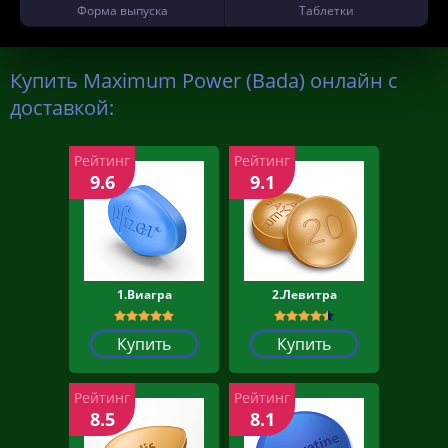
Форма выпуска
Таблетки
Купить Maximum Power (Bada) онлайн с
доставкой:
Рейтинг
Рейтинг
9.6
9.1
1.Виагра
2.Левитра
Купить
Купить
Рейтинг
Рейтинг
8.5
8.1