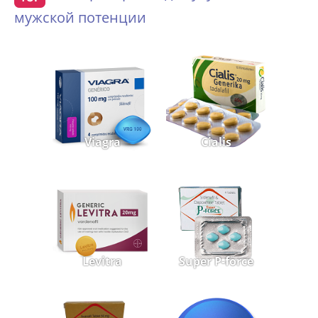
мужской потенции
Viagra
Cialis
Levitra
Super P-force