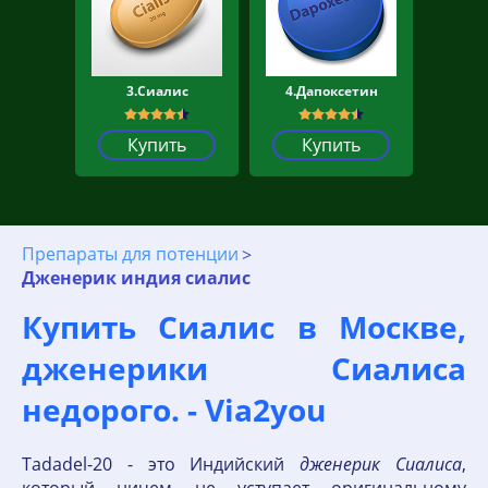
3.Сиалис
4.Дапоксетин
Купить
Купить
Препараты для потенции
Дженерик индия сиалис
Купить Сиалис в Москве,
дженерики Сиалиса
недорого. - Via2you
Tadadel-20 - это Индийский
дженерик
Сиалиса
,