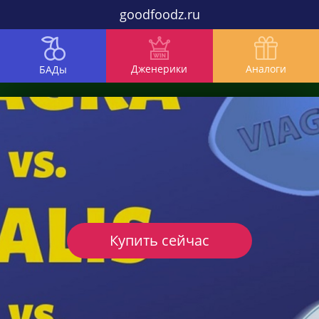
goodfoodz.ru
Дженерики
Аналоги
БАДы
Купить сейчас