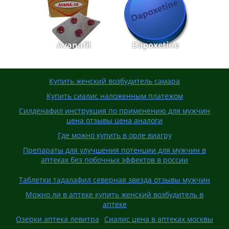
Avanafil
Dapoxetine
Купить женский возбудитель самара
Купить сиалис наложенным платежом
Силденафил инструкция по применению для мужчин
цена отзывы цена аналоги
Где можно купить в орле виагру
Препараты для улучшения потенции для мужчин в
аптеках без побочных эффектов в россии
Таблетки тадалафил северная звезда отзывы мужчин
Можно ли в аптеке купить женский возбудитель в
аптеке
Озерки аптека левитра
Сиалис цена в аптеках москвы