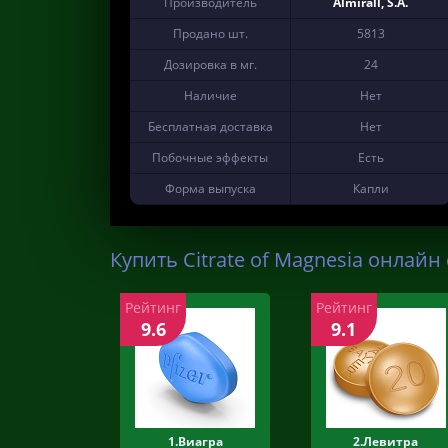
Производитель
Almirall, S.A.
Продано шт.
5813
Дозировка в мг.
24
Наличие
Нет
Бесплатная доставка
Нет
Побочные эффекты
Есть
Форма выпуска
Капли
Купить Citrate of Magnesia онлайн 
Рейтинг
Рейтинг
9.6
9.1
1.Виагра
2.Левитра