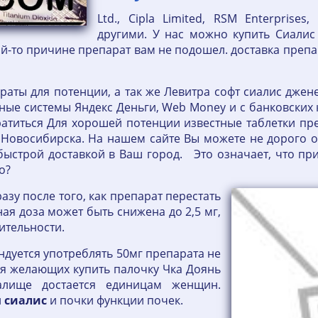
Ltd., Cipla Limited, RSM Enterprises
другими. У нас можно купить Сиалис 
кой-то причине препарат вам не подошел. доставка преп
араты для потенции, а так же Левитра софт сиалис дже
е системы Яндекс Деньги, Web Money и с банковских к
атиться Для хорошей потенции известные таблетки пр
 Новосибирска. На нашем сайте Вы можете не дорого
ыстрой доставкой в Ваш город. Это означает, что при
но?
зу после того, как препарат перестать
ая доза может быть снижена до 2,5 мг,
ительности.
дуется употреблять 50мг препарата не
ля желающих купить палочку Чка Доянь
алище достается единицам женщин.
и
сиалис
и почки функции почек.