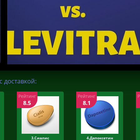
с доставкой:
Рейтинг
Рейтинг
8.5
8.1
3.Сиалис
4.Дапоксетин