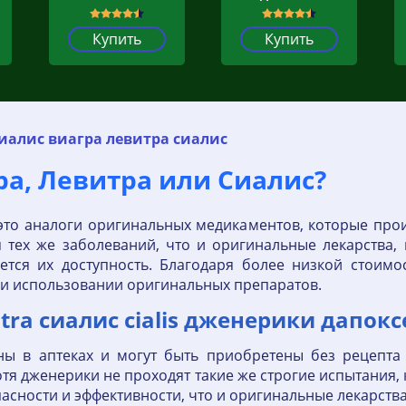
Купить
Купить
иалис виагра левитра сиалис
а, Левитра или Сиалис?
это аналоги оригинальных медикаментов, которые прои
 тех же заболеваний, что и оригинальные лекарства,
тся их доступность. Благодаря более низкой стоимо
ри использовании оригинальных препаратов.
itra сиалис cialis дженерики дапок
ны в аптеках и могут быть приобретены без рецепт
отя дженерики не проходят такие же строгие испытания,
асности и эффективности, что и оригинальные лекарства