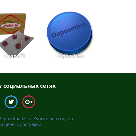
Avanafil
Dapoxetine
 социальных сетях
3. goodfoodz.ru. Купите левитру по
й цене, с доставкой.