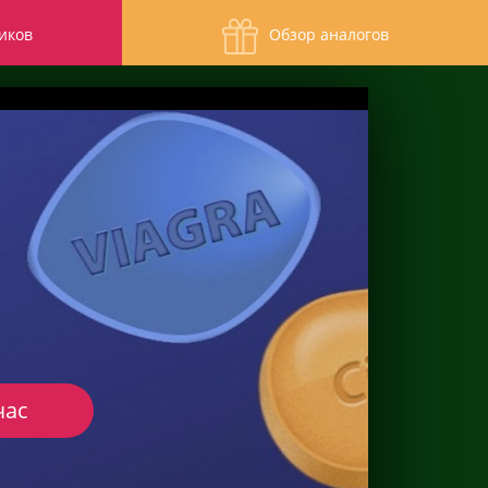
иков
Обзор аналогов
час