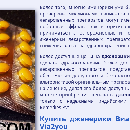
Более того, многие дженерики уже б
проверены миллионами пациентов п
лекарственных препаратов могут име
побочные эффекты, как и оригинал
приниматься с осторожностью и то
дженерики лекарственных препарат
снижения затрат на здравоохранение в
Более доступные цены на
дженерик
сделать здравоохранение более дос
лекарственных препаратов предст
обеспечения доступного и безопасно
альтернативой оригинальным препарат
на лечение, делая его более доступн
можете приобрести препараты
джен
только с надежными индийскими к
Remedies Pvt.
Купить дженерики Виаг
Via2you