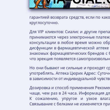
гарантией возврата средств, если по ка
круглосуточно.
Для VIP клиентов: Сиалис и другие преп
принимаются через электронные платежны
консультации в любое время можно обр
дисфункции в фармацевтической аптеке
знакомых фармацевтических брендов с б
что эрекция появляется самопроизволь
Но они бывают не сильные и проходят сра
употреблять. Аптека Цюрих Адрес: Суточн
в зависимости от индивидуальной чувств
Дозировка и способ применения Рекомен
чаще, чем раз в 24 часа. Информация д
К сожалению, упругое и узкое влаг
Связывание с белками не изменяется пр