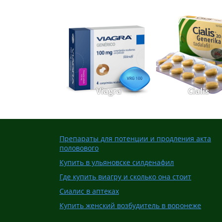
Viagra
Cialis
Препараты для потенции и продления акта
половового
Купить в ульяновске силденафил
Где купить виагру и сколько она стоит
Сиалис в аптеках
Купить женский возбудитель в воронеже