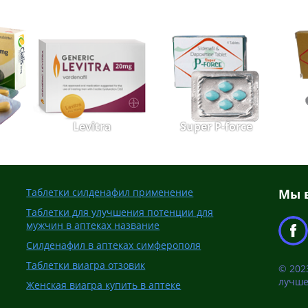
Levitra
Super P-force
Таблетки силденафил применение
Мы в
Таблетки для улучшения потенции для
мужчин в аптеках название
Силденафил в аптеках симферополя
Таблетки виагра отзовик
© 202
лучше
Женская виагра купить в аптеке