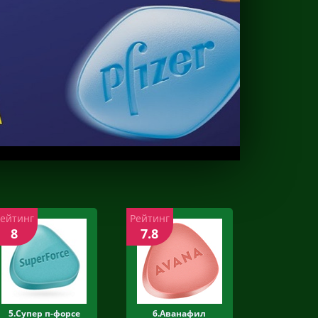
Рейтинг
Рейтинг
8
7.8
5.Супер п-форсе
6.Аванафил