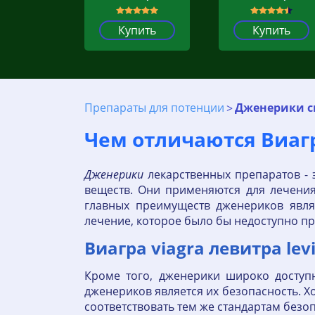
Купить
Купить
Препараты для потенции
Дженерики с
Чем отличаются Виагр
Дженерики
лекарственных препаратов - 
веществ. Они применяются для лечения
главных преимуществ дженериков являе
лечение, которое было бы недоступно п
Виагра viagra левитра lev
Кроме того, дженерики широко доступ
дженериков является их безопасность. Х
соответствовать тем же стандартам безоп