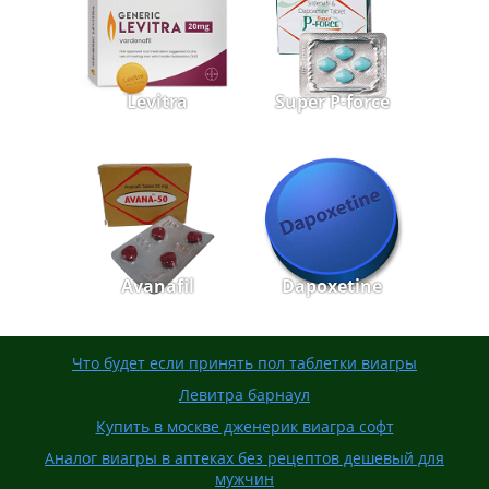
Levitra
Super P-force
Avanafil
Dapoxetine
Что будет если принять пол таблетки виагры
Левитра барнаул
Купить в москве дженерик виагра софт
Аналог виагры в аптеках без рецептов дешевый для
мужчин