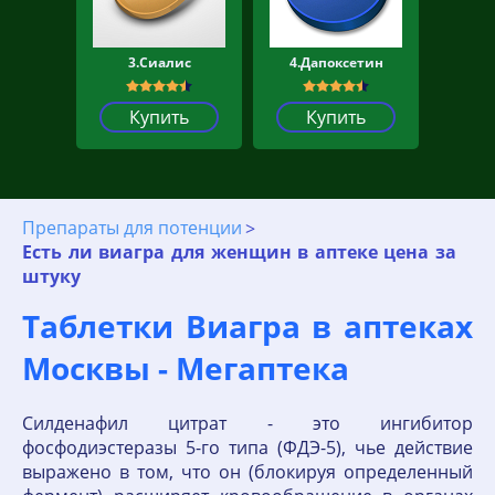
3.Сиалис
4.Дапоксетин
Купить
Купить
Препараты для потенции
Есть ли виагра для женщин в аптеке цена за
штуку
Таблетки Виагра в аптеках
Москвы - Мегаптека
Силденафил цитрат - это ингибитор
фосфодиэстеразы 5-го типа (ФДЭ-5), чье действие
выражено в том, что он (блокируя определенный