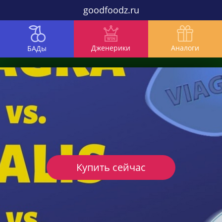
goodfoodz.ru
Дженерики
Аналоги
БАДы
Купить сейчас