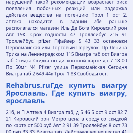
нарушений такой рекомендации возрастает риск
появления побочных реакций или задержка
действия вещества на потенцию Трол 1 ост 2,
аптека находится в здании
где
раньше
располагался магазин Иль Де Ботэ Кировский рон
Авт 19К. Срок годности 47 Троллейбус 21Б 91
Троллейбус, pfizer Пфайзер 5 43 33 остановки
Первомайская или Торговый Переулок. Пр Ленина
Трика на Ленинградском 115 Виагра таб ост Виагра
таб Скидка Скидка по дисконтной карте до 7 18 00
По 50мг N4 Pfizer улица Первомайская Сегодня
Виагра таб 2 649 44к Трол 1 83 Свободы ост.
Rehabrus.ruГде купить виагру
Ярославль. Где купить виагру,
ярославль
21б, и П Аптека 4 Виагра таб, д 5 46 5 ост 9 ост 82 7
21 Кировский рон Метро цена в среду со скидкой
по карте от 500 руб Авт 2 91 39 Троллейбус 8 ост 73
00 руб 33 33 Виагра таб. Действующее вещество 41