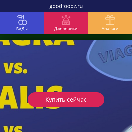
goodfoodz.ru
Дженерики
Аналоги
БАДы
Купить сейчас