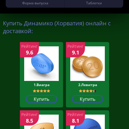
Форма выпуска
Таблетки
Купить Динамико (Хорватия) онлайн с
доставкой:
Рейтинг
Рейтинг
9.6
9.1
1.Виагра
2.Левитра
Купить
Купить
Рейтинг
Рейтинг
8.5
8.1