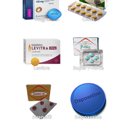
Viagra
Cialis
Levitra
Super P-force
Avanafil
Dapoxetine