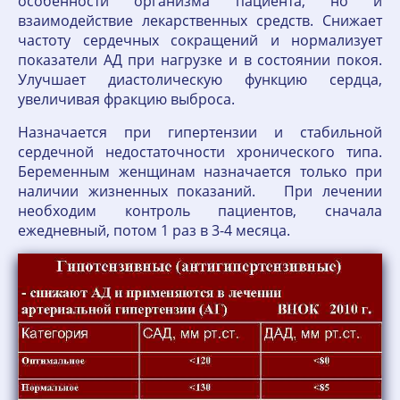
особенности организма пациента, но и
взаимодействие лекарственных средств. Снижает
частоту сердечных сокращений и нормализует
показатели АД при нагрузке и в состоянии покоя.
Улучшает диастолическую функцию сердца,
увеличивая фракцию выброса.
Назначается при гипертензии и стабильной
сердечной недостаточности хронического типа.
Беременным женщинам назначается только при
наличии жизненных показаний. При лечении
необходим контроль пациентов, сначала
ежедневный, потом 1 раз в 3-4 месяца.