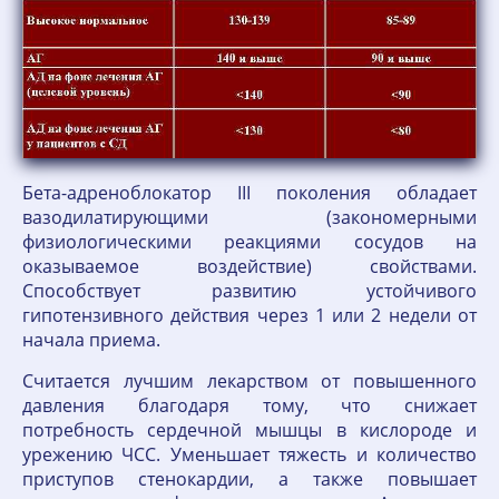
Бета-адреноблокатор III поколения обладает
вазодилатирующими (закономерными
физиологическими реакциями сосудов на
оказываемое воздействие) свойствами.
Способствует развитию устойчивого
гипотензивного действия через 1 или 2 недели от
начала приема.
Считается лучшим лекарством от повышенного
давления благодаря тому, что снижает
потребность сердечной мышцы в кислороде и
урежению ЧСС. Уменьшает тяжесть и количество
приступов стенокардии, а также повышает