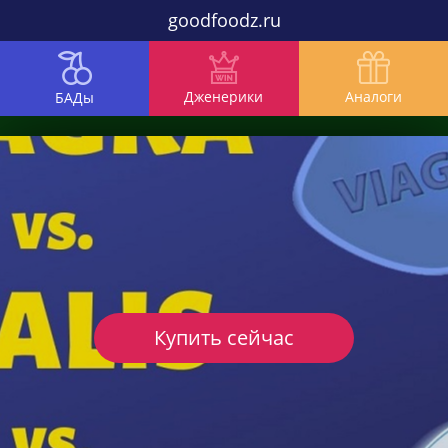
goodfoodz.ru
Дженерики
Аналоги
БАДы
Купить сейчас