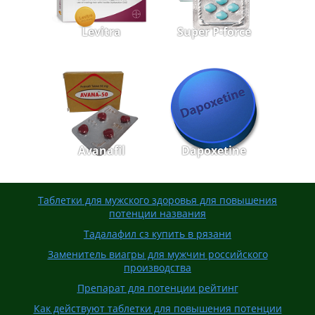
Levitra
Super P-force
Avanafil
Dapoxetine
Таблетки для мужского здоровья для повышения
потенции названия
Тадалафил сз купить в рязани
Заменитель виагры для мужчин российского
производства
Препарат для потенции рейтинг
Как действуют таблетки для повышения потенции