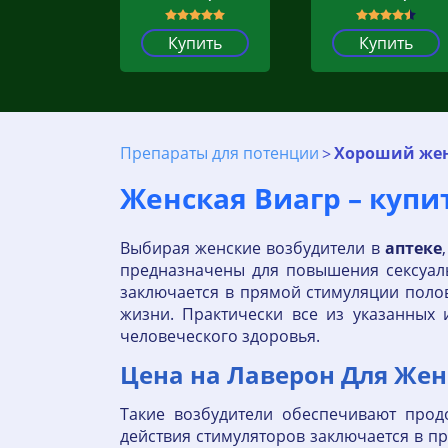
Купить
Купить
Препараты для потенции
Хороший жен
Женская Виагр – купи
Выбирая женские возбудители в
аптеке
предназначены для повышения сексуаль
заключается в прямой стимуляции поло
жизни. Практически все из указанных
человеческого здоровья.
Цена на Лаверон Для Женщ
Такие возбудители обеспечивают прод
действия стимуляторов заключается в п