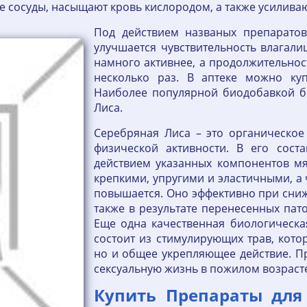
сосуды, насыщают кровь кислородом, а также усиливаю
Под действием названых препарато
улучшается чувствительность влагали
намного активнее, а продолжительнос
несколько раз. В аптеке можно ку
Наиболее популярной биодобавкой бы
Лиса.
Серебряная Лиса – это органическое
физической активности. В его сост
действием указанных компонентов мя
крепкими, упругими и эластичными, а 
повышается. Оно эффективно при сниж
также в результате перенесенных пат
Еще одна качественная биологическа
состоит из стимулирующих трав, кото
но и общее укрепляющее действие. Пр
сексуальную жизнь в пожилом возраст
Купить Препараты дл