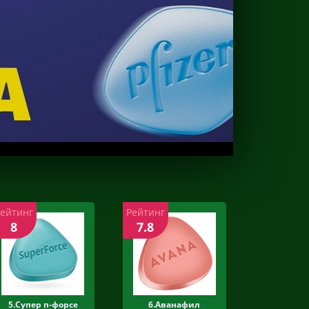
Рейтинг
Рейтинг
8
7.8
5.Супер п-форсе
6.Аванафил