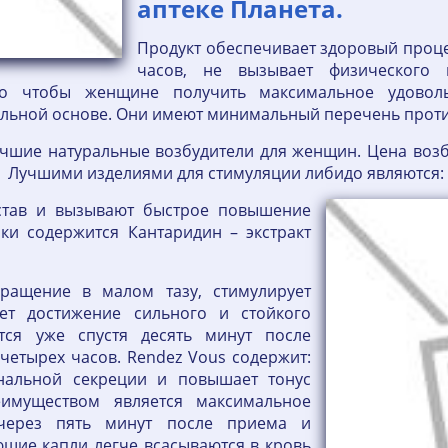
аптеке Планета.
Продукт обеспечивает здоровый проц
часов, не вызывает физического
ого чтобы женщине получить максимальное удовол
альной основе. Они имеют минимальный перечень прот
учшие натуральные возбудители для женщин. Цена воз
й. Лучшими изделиями для стимуляции либидо являются
став и вызывают быстрое повышение
ки содержится Кантаридин – экстракт
ращение в малом тазу, стимулирует
ает достижение сильного и стойкого
тся уже спустя десять минут после
четырех часов. Rendez Vous содержит:
инальной секреции и повышает тонус
еимуществом является максимальное
 через пять минут после приема и
ющие капли легче всасываются в кровь