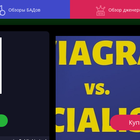
Обзоры БАДов
Обзор дженер
Куп