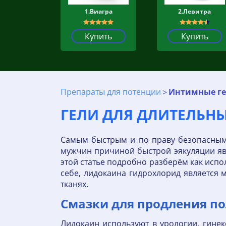
1.Виагра
2.Левитра
Купить
Купить
Препараты для потенции
Интимные ге
ГЕЛИ ДЛЯ ДЛИТЕЛЬНЫ
Самым быстрым и по праву безопасным
мужчин причиной быстрой эякуляции явл
этой статье подробно разберём как испо
себе, лидокаина гидрохлорид является 
тканях.
Смазки для продления по
Лидокаин используют в урологии, гинек