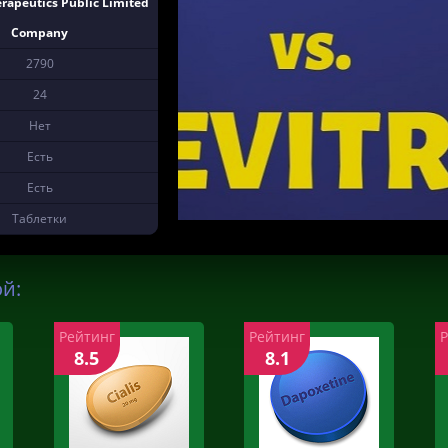
rapeutics Public Limited
Company
2790
24
Нет
Есть
Есть
Таблетки
ой:
Рейтинг
Рейтинг
8.5
8.1