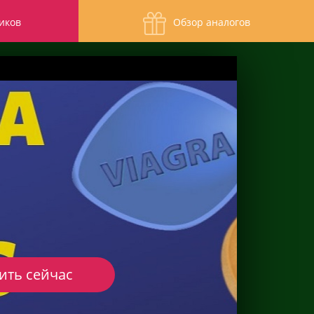
иков
Обзор аналогов
ить сейчас