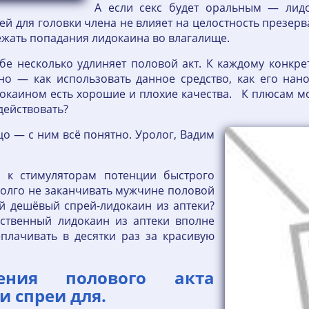
А если секс будет оральным — лидо
рей для головки члена не влияет на целостность презер
бежать попадания лидокаина во влагалище.
бе несколько удлиняет половой акт. К каждому конкре
но — как использовать данное средство, как его нано
докаином есть хорошие и плохие качества. К плюсам мож
 действовать?
цо — с ним всё понятно. Уролог, Вадим
я к стимуляторам потенции быстрого
 долго не заканчивать мужчине половой
й дешёвый спрей-лидокаин из аптеки?
ественный лидокаин из аптеки вполне
еплачивать в десятки раз за красивую
ения полового акта
 спреи для.