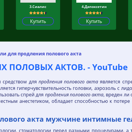
3.Сиалис
4.Дапоксетин
Купить
Купить
ли для продления полового акта
Х ПОЛОВЫХ АКТОВ. - YouTube
 средством для
продления
полового
акта
является спре
яется гиперчувствительность головки, аэрозоль с лид
льзовать спрей для
продления
полового
акта
, вреден ли
местным анестетиком, обладает способностью к потере
лового акта мужчине интимные ге
ологии, стоматологии перед разными процедурами, а 