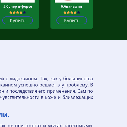
5.Супер п-форсе
6.Аванафил
Купить
Купить
й с лидокаином. Так, как у большинства
окаином успешно решает эту проблему. В
 он и последствия его применения. Сам по
 чувствительности в коже и близлежащих
ли.
так же при ожогах и укусах насекомыми.