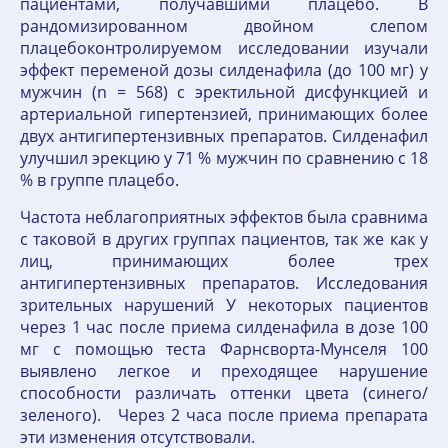
пациентами, получавшими плацебо. В
рандомизированном двойном слепом
плацебоконтролируемом исследовании изучали
эффект переменой дозы силденафила (до 100 мг) у
мужчин (n = 568) с эректильной дисфункцией и
артериальной гипертензией, принимающих более
двух антигипертензивных препаратов. Силденафил
улучшил эрекцию у 71 % мужчин по сравнению с 18
% в группе плацебо.
Частота неблагоприятных эффектов была сравнима
с таковой в других группах пациентов, так же как у
лиц, принимающих более трех
антигипертензивных препаратов. Исследования
зрительных нарушений У некоторых пациентов
через 1 час после приема силденафила в дозе 100
мг с помощью теста Фарнсворта-Мунселя 100
выявлено легкое и преходящее нарушение
способности различать оттенки цвета (синего/
зеленого). Через 2 часа после приема препарата
эти изменения отсутствовали.