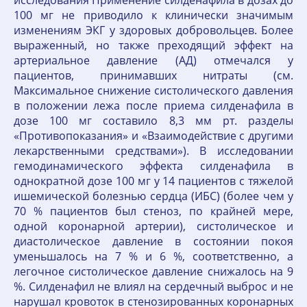
исследования Применение силденафила в дозах до
100 мг не приводило к клинически значимым
изменениям ЭКГ у здоровых добровольцев. Более
выраженный, но также преходящий эффект на
артериальное давление (АД) отмечался у
пациентов, принимавших нитраты (см.
Максимальное снижение систолического давления
в положении лежа после приема силденафила в
дозе 100 мг составило 8,3 мм рт. разделы
«Противопоказания» и «Взаимодействие с другими
лекарственными средствами»). В исследовании
гемодинамического эффекта силденафила в
однократной дозе 100 мг у 14 пациентов с тяжелой
ишемической болезнью сердца (ИБС) (более чем у
70 % пациентов был стеноз, по крайней мере,
одной коронарной артерии), систолическое и
диастолическое давление в состоянии покоя
уменьшалось на 7 % и 6 %, соответственно, а
легочное систолическое давление снижалось на 9
%. Силденафил не влиял на сердечный выброс и не
нарушал кровоток в стенозированных коронарных