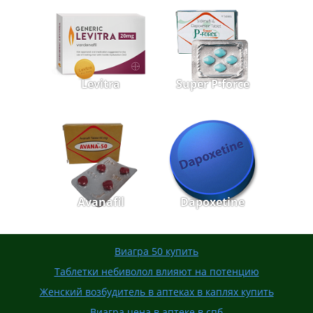
Levitra
Super P-force
Avanafil
Dapoxetine
Виагра 50 купить
Таблетки небиволол влияют на потенцию
Женский возбудитель в аптеках в каплях купить
Виагра цена в аптеке в спб