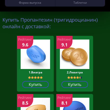
Форма выпуска
Таблетки
Купить Пропантезин (тригидроцианин)
онлайн с доставкой:
Рейтинг
Рейтинг
9.6
9.1
1.Виагра
2.Левитра
Купить
Купить
Рейтинг
Рейтинг
8.5
8.1