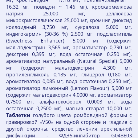
мг, кросповидон ~ 17.18 мг, поливинилацетат ~
16,32 мг, повидон ~ 1,46 мг), кроскармеллоза
натрия 25,000 мг, целлюлоза
микрокристаллическая 25,000 мг, кремния диоксид
коллоидный 3,750 мг, сукралоза 5,000 мг,
индигокармин (30-36 %) 2,500 мг, подсластитель
(Sweetness Enhancer) 5,000 мг (содержит
мальтодекстрин 3,565 мг, ароматизатор 0,790 мг,
декстрин 0,395 мг, вода остаточная 0,250 мг),
ароматизатор натуральный (Natural Special) 5,000
мг (содержит мальтодекстрин 4,300 мг,
пропиленгликоль 0,185 мг, глицерол 0,180 мг,
ароматизатор 0,085 мг, вода остаточная 0,250 мг),
ароматизатор лимонный (Lemon Flavour) 5,000 мг
(содержит мальтодекстрин 4,0000 мг, ароматизатор
0,7500 мг, альфа-токоферол 0,0003 мг, вода
остаточная 0,2500 мг), магния стеарат 10,000 мг.
Таблетки
голубого цвета ромбовидной формы с
гравировкой «V50» на одной стороне и гладкие с
другой стороны. средство лечения эректильной
дисфункции - ФДЭ5-ингибитор G04BE03