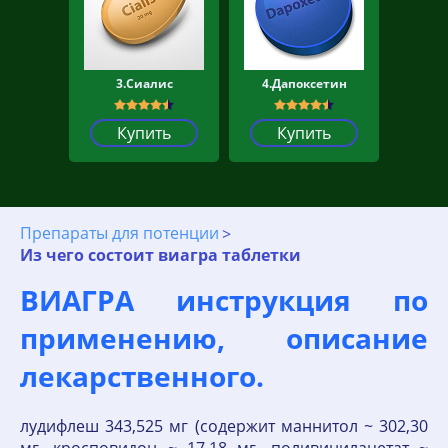
3.Сиалис
4.Дапоксетин
Купить
Купить
Препараты для потенции
Из чего состоит виагра таблетки
ВИАГРА инструкция по
применению, описание
лекарственного.
лудифлеш 343,525 мг (содержит маннитол ~ 302,30