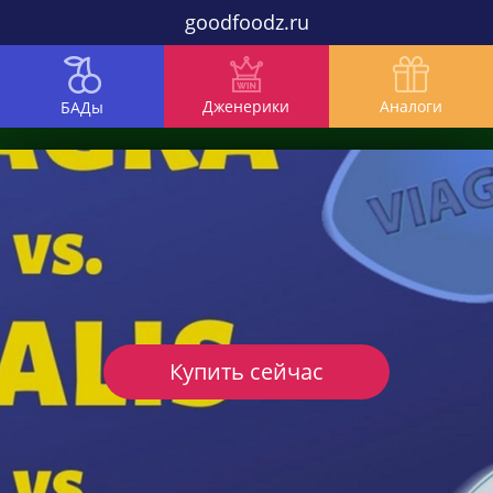
goodfoodz.ru
Дженерики
Аналоги
БАДы
Купить сейчас