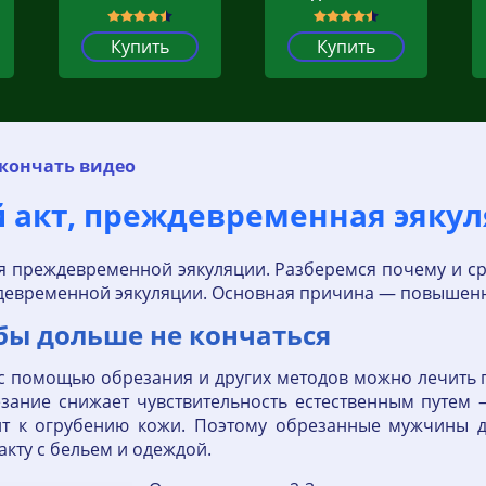
Купить
Купить
 кончать видео
й акт, преждевременная эяку
ия преждевременной эякуляции. Разберемся почему и с
девременной эякуляции. Основная причина — повышенна
бы дольше не кончаться
с помощью обрезания и других методов можно лечить
резание снижает чувствительность естественным путем
ит к огрубению кожи. Поэтому обрезанные мужчины до
акту с бельем и одеждой.