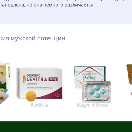
установлена, но она немного различается.
ения мужской потенции
Levitra
Super P-force