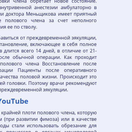
овки члена обретает новое состояние.
нутривенной анестезии амбулаторно в
ции доктора Меньщикова имеет приятный
е полового члена за счет неполного
я ее по стволу.
авиться от преждевременной эякуляции,
становление, включающее в себя полное
 длится всего 14 дней, в отличие от 21-
осле обычной операции. Как проходит
полового члена Восстановление после
ации Пациенты после оперативного
ачества половой жизни. Происходит это
ней головки. Поэтому врачи рекомендуют
 преждевременной эякуляции.
 YouTube
крайней плоти полового члена, которую
 (при развитии фимоза) или в качестве
годы стали использовать обрезание для