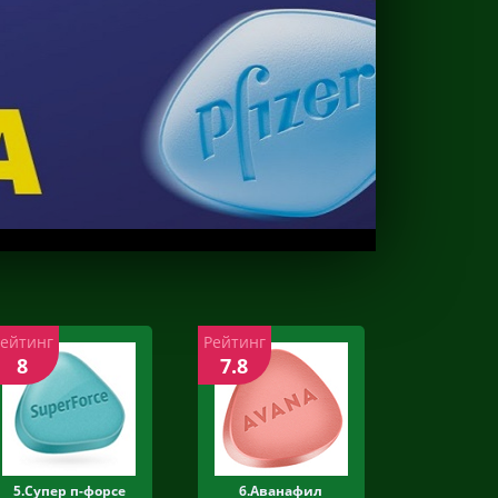
Рейтинг
Рейтинг
8
7.8
5.Супер п-форсе
6.Аванафил