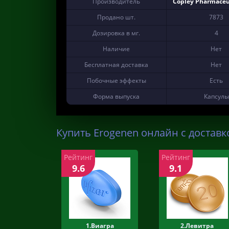
Производитель
Copley Pharmaceuti
Продано шт.
7873
Дозировка в мг.
4
Наличие
Нет
Бесплатная доставка
Нет
Побочные эффекты
Есть
Форма выпуска
Капсулы
Купить Erogenen онлайн с доставк
Рейтинг
Рейтинг
9.6
9.1
1.Виагра
2.Левитра