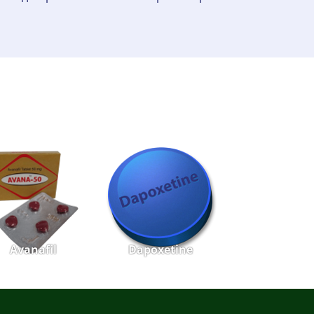
Avanafil
Dapoxetine