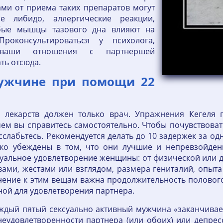
ми от приема таких препаратов могут
ие либидо, аллергические реакции,
лабые мышцы тазового дна влияют на
Проконсультироваться у психолога,
 ваши отношения с партнершей
ть отсюда.
мужчине при помощи 22
лекарств должен только врач. Упражнения Кегеля п
ем вы справитесь самостоятельно. Чтобы почувствоват
сслабьтесь. Рекомендуется делать до 10 задержек за од
око убеждены в том, что они лучшие и непревзойденн
ксуальное удовлетворение женщины: от физической или
ами, жестами или взглядом, размера гениталий, опыта
нение к этим вещам важна продолжительность полового 
ной для удовлетворения партнера.
ждый пятый сексуально активный мужчина «заканчивае
неудовлетворенности партнера (или обоих) или депре