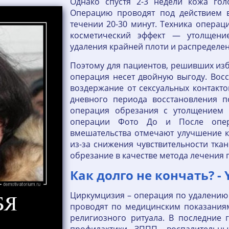
Однако спустя 2-3 недели кожа гол
Операцию проводят под действием в
течении 20-30 минут. Техника опера
косметический эффект — утолщени
удаления крайней плоти и распределени
Поэтому для пациентов, решивших изб
операция несет двойную выгоду. Вос
воздержание от сексуальных контактов
дневного периода восстановления п
операция обрезания с утолщением 
операции Фото До и После опер
вмешательства отмечают улучшение к
из-за снижения чувствительности тка
обрезание в качестве метода лечения
Как долго не кончать? -
Циркумцизия – операция по удалению 
проводят по медицинским показаниям
религиозного ритуала. В последние 