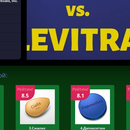
cals, Inc.
ой:
Рейтинг
Рейтинг
8.5
8.1
3.Сиалис
4.Дапоксетин