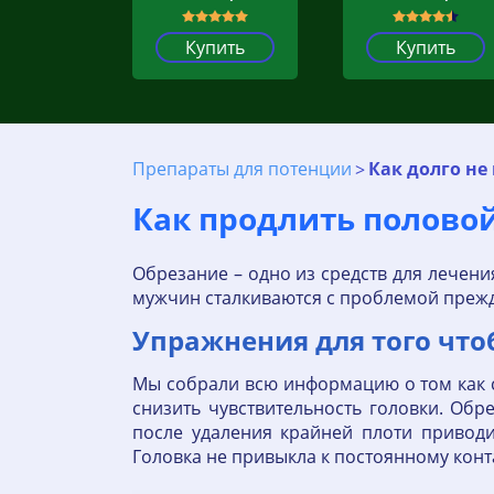
Купить
Купить
Препараты для потенции
Как долго не
Как продлить полово
Обрезание – одно из средств для лечен
мужчин сталкиваются с проблемой преж
Упражнения для того что
Мы собрали всю информацию о том как 
снизить чувствительность головки. Об
после удаления крайней плоти привод
Головка не привыкла к постоянному конт