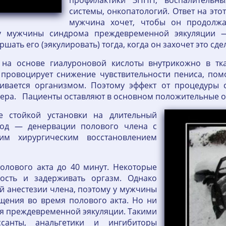
профилактики ЗППП, воспалительн
системы, онкопатологий. Ответ на это
мужчина хочет, чтобы он продолжа
 у мужчины синдрома преждевременной эякуляции —
ать его (эякулировать) тогда, когда он захочет это сде
 на основе гиалуроновой кислоты внутрикожно в тка
провоцирует снижение чувствительности пениса, помо
аивается организмом. Поэтому эффект от процедуры с
лера. Пациенты оставляют в основном положительные 
 стойкой установки на длительный
тод — денервации полового члена с
м хирургическим восстановлением
полового акта до 40 минут. Некоторые
ность и задерживать оргазм. Однако
й анестезии члена, поэтому у мужчины
щения во время полового акта. Но ни
ия преждевременной эякуляции. Такими
ссанты, анальгетики и ингибиторы