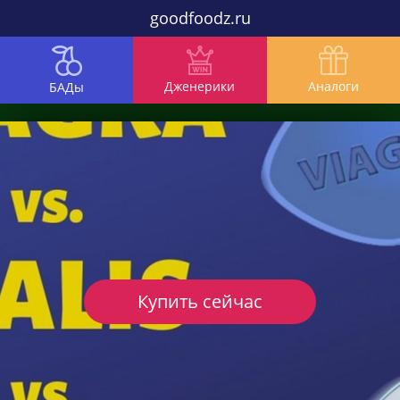
goodfoodz.ru
Дженерики
Аналоги
БАДы
Купить сейчас