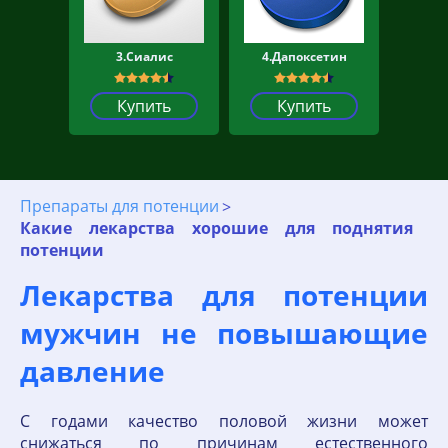
3.Сиалис
4.Дапоксетин
Купить
Купить
Препараты для потенции
Какие лекарства хорошие для поднятия
потенции
Лекарства для потенции
мужчин не повышающие
давление
C годами качество половой жизни может
снижаться по причинам естественного