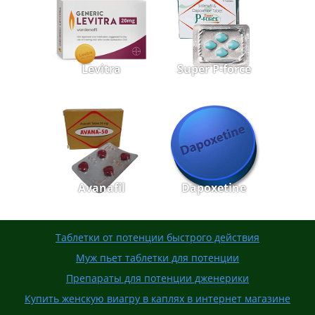
Levitra
Super P-force
Avanafil
Dapoxetine
Таблетки от потенции быстрого действия
Муж пьет таблетки для потенции
Препараты для потенции дженерики
Купить женскую виагру в каплях в интернет магазине