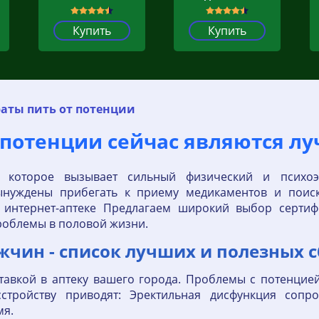
Купить
Купить
аты пить от потенции
 потенции сейчас являются л
, которое вызывает сильный физический и психоэ
ынуждены прибегать к приему медикаментов и поис
интернет-аптеке Предлагаем широкий выбор сертиф
роблемы в половой жизни.
жчин - список лучших и полезных 
ставкой в аптеку вашего города. Проблемы с потенци
сстройству приводят: Эректильная дисфункция сопр
мя.