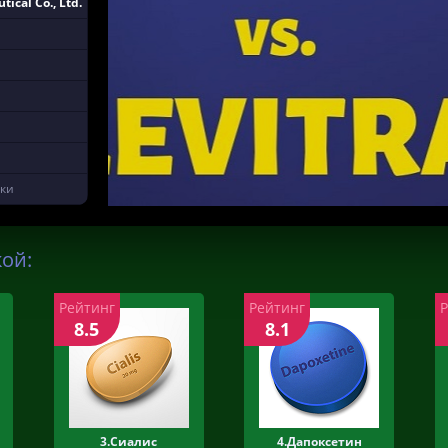
ical Co., Ltd.
тки
кой:
Рейтинг
Рейтинг
8.5
8.1
3.Сиалис
4.Дапоксетин