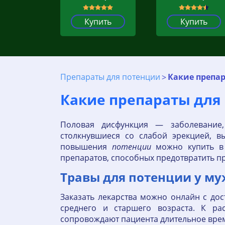
Купить
Купить
Препараты для потенции
Какие препар
Какие препараты для
Половая дисфункция — заболевание
столкнувшиеся со слабой эрекцией, в
повышения
потенции
можно купить в 
препаратов, способных предотвратить п
Травы для потенции у му
Заказать лекарства можно онлайн с до
среднего и старшего возраста. К ра
сопровождают пациента длительное вре