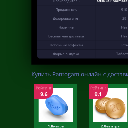
Производитель
Otsuka Pharmaceut
Продано шт.
910
Дозировка в мг.
29
Наличие
Нет
Бесплатная доставка
Нет
Побочные эффекты
Есть
Форма выпуска
Табле
Купить Pantogam онлайн с достав
Рейтинг
Рейтинг
9.6
9.1
1.Виагра
2.Левитра