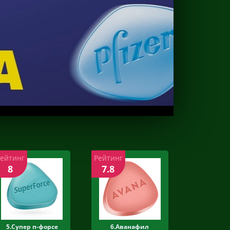
Рейтинг
Рейтинг
8
7.8
5.Супер п-форсе
6.Аванафил