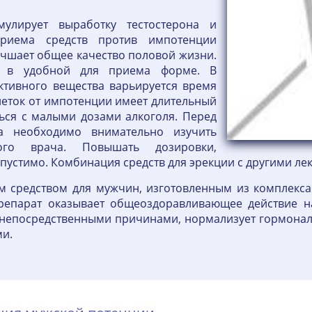
улирует выработку тестостерона и
риема средств против импотенции
лучшает общее качество половой жизни.
ся в удобной для приема форме. В
активного вещества варьируется время
леток от импотенции имеет длительный
ться с малыми дозами алкоголя. Перед
а необходимо внимательно изучить
ого врача. Повышать дозировки,
устимо. Комбинация средств для эрекции с другими ле
м средством для мужчин, изготовленным из комплекс
препарат оказывает общеоздоравливающее действие н
 непосредственными причинами, нормализует гормональ
и.