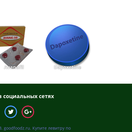
Avanafil
Dapoxetine
 социальных сетях
3. goodfoodz.ru. Купите левитру по