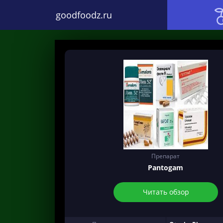
goodfoodz.ru
Препарат
Pantogam
Читать обзор