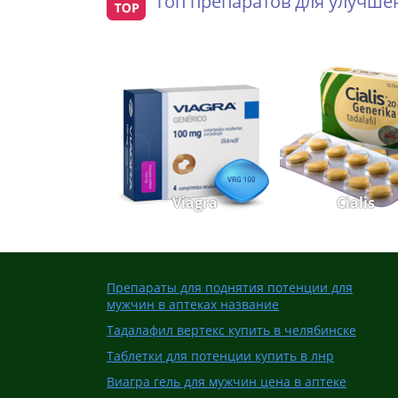
Топ препаратов для улучш
Viagra
Cialis
Препараты для поднятия потенции для
мужчин в аптеках название
Тадалафил вертекс купить в челябинске
Таблетки для потенции купить в лнр
Виагра гель для мужчин цена в аптеке