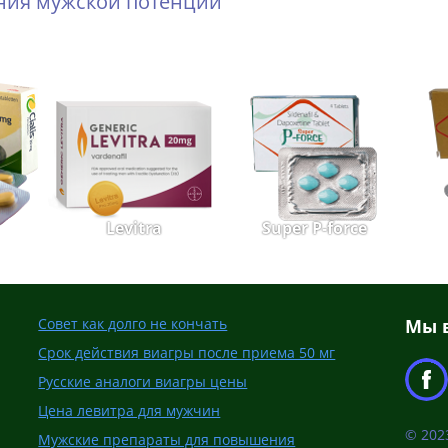
ения мужской потенции
Levitra
Super P-force
Совет как долго не кончать
Мы в
Срок действия виагры после приема 50 мг
Русские аналоги виагры цены
Цена левитра для мужчин
© 202
Мужские препараты для повышения