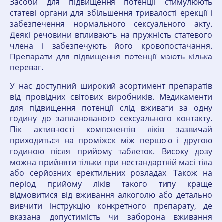
Засоби для підвищення потенції стимулюють
статеві органи для збільшення тривалості ерекції і
забезпечення нормального сексуального акту.
Деякі речовини впливають на пружність статевого
члена і забезпечують його кровопостачання.
Препарати для підвищення потенції мають кілька
переваг.
У нас доступний широкий асортимент препаратів
від провідних світових виробників. Медикаменти
для підвищення потенції слід вживати за одну
годину до запланованого сексуального контакту.
Пік активності компонентів ліків зазвичай
приходиться на проміжок між першою і другою
годиною після прийому таблеток. Високу дозу
можна прийняти тільки при нестандартній масі тіла
або серйозних еректильних розладах. Також на
період прийому ліків такого типу краще
відмовитися від вживання алкоголю або детально
вивчити інструкцію конкретного препарату, де
вказана допустимість чи заборона вживання