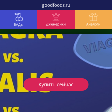
goodfoodz.ru
Дженерики
Аналоги
БАДы
Купить сейчас