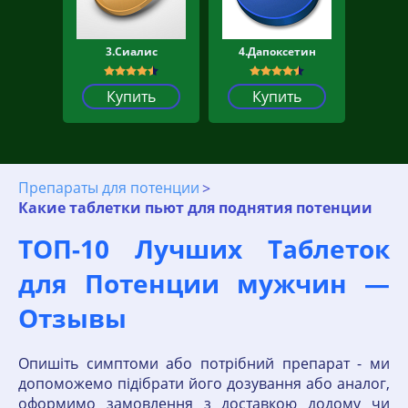
3.Сиалис
4.Дапоксетин
Купить
Купить
Препараты для потенции
Какие таблетки пьют для поднятия потенции
ТОП-10 Лучших Таблеток
для Потенции мужчин —
Отзывы
Опишіть симптоми або потрібний препарат - ми
допоможемо підібрати його дозування або аналог,
оформимо замовлення з доставкою додому чи