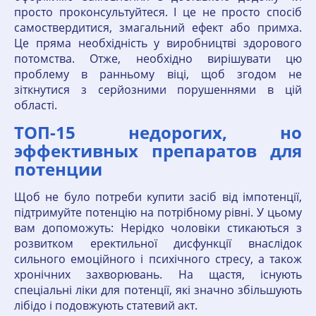
просто проконсультуйтеся. І це не просто спосіб
самоствердитися, змагальний ефект або примха.
Це пряма необхідність у виробництві здорового
потомства. Отже, необхідно вирішувати цю
проблему в ранньому віці, щоб згодом не
зіткнутися з серйозними порушеннями в цій
області.
ТОП-15 недорогих, но
эффективных препаратов для
потенции
Щоб не було потреби купити засіб від імпотенції,
підтримуйте потенцію на потрібному рівні. У цьому
вам допоможуть: Нерідко чоловіки стикаються з
розвитком еректильної дисфункції внаслідок
сильного емоційного і психічного стресу, а також
хронічних захворювань. На щастя, існують
спеціальні ліки для потенції, які значно збільшують
лібідо і подовжують статевий акт.