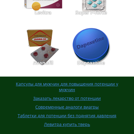
Levitra
Super P-force
Avanafil
Dapoxetine
Капсулы для мужчин для повышения потенции у
мужчин
Заказать лекарство от потенции
Современные аналоги виагры
Таблетки для потенции без поднятия давления
Левитра купить тверь