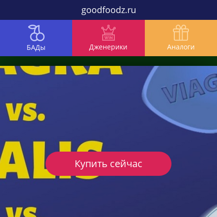
goodfoodz.ru
Дженерики
Аналоги
БАДы
Купить сейчас