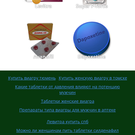
Levitra
Super P-force
Avanafil
Dapoxetine
Купить виагру тюмень
Купить женскую виагру в томске
Какие таблетки от давления влияют на потенцию
мужчин
Таблетки женские виагра
Препараты типа виагры для мужчин в аптеке
Левитра купить спб
Можно ли женщинам пить таблетки силденафил