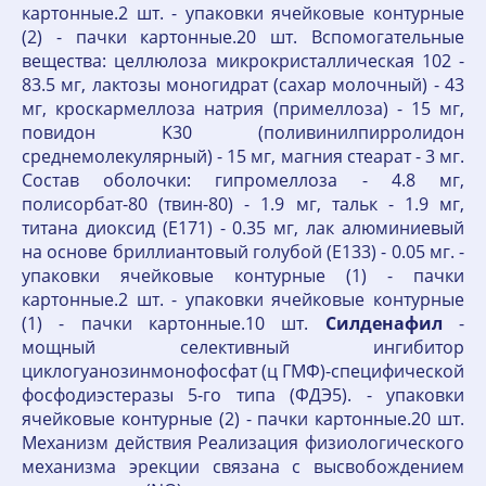
картонные.2 шт. - упаковки ячейковые контурные
(2) - пачки картонные.20 шт. Вспомогательные
вещества: целлюлоза микрокристаллическая 102 -
83.5 мг, лактозы моногидрат (сахар молочный) - 43
мг, кроскармеллоза натрия (примеллоза) - 15 мг,
повидон K30 (поливинилпирролидон
среднемолекулярный) - 15 мг, магния стеарат - 3 мг.
Состав оболочки: гипромеллоза - 4.8 мг,
полисорбат-80 (твин-80) - 1.9 мг, тальк - 1.9 мг,
титана диоксид (E171) - 0.35 мг, лак алюминиевый
на основе бриллиантовый голубой (E133) - 0.05 мг. -
упаковки ячейковые контурные (1) - пачки
картонные.2 шт. - упаковки ячейковые контурные
(1) - пачки картонные.10 шт.
Силденафил
-
мощный селективный ингибитор
циклогуанозинмонофосфат (ц ГМФ)-специфической
фосфодиэстеразы 5-го типа (ФДЭ5). - упаковки
ячейковые контурные (2) - пачки картонные.20 шт.
Механизм действия Реализация физиологического
механизма эрекции связана с высвобождением