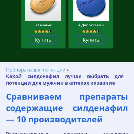
3.Сиалис
4.Дапоксетин
Купить
Купить
Препараты для потенции
Какой силденафил лучше выбрать для
потенции для мужчин в аптеках название
Сравниваем препараты
содержащие силденафил
— 10 производителей