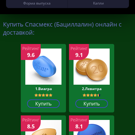
Форма выпуска
Капли
Купить Спасмекс (Бациллалин) онлайн с
доставкой:
Рейтинг
Рейтинг
9.6
9.1
1.Виагра
2.Левитра
Купить
Купить
Рейтинг
Рейтинг
8.5
8.1