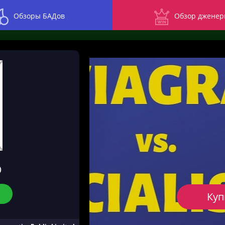
Обзоры БАДов
Обзор дженер
)
Куп