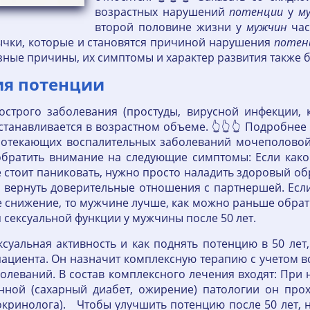
возрастных нарушений
потенции
у
м
второй половине жизни у
мужчин
час
ычки, которые и становятся причиной нарушения
потен
ные причины, их симптомы и характер развития также 
ия потенции
 острого заболевания (простуды, вирусной инфекции, 
сстанавливается в возрастном объеме. 👆👆👆 Подробне
протекающих воспалительных заболеваний мочеполовой
обратить внимание на следующие симптомы: Если како
е стоит паниковать, нужно просто наладить здоровый об
и, вернуть доверительные отношения с партнершей. Ес
е снижение, то мужчине лучше, как можно раньше обра
сексуальной функции у мужчины после 50 лет.
суальная активность и как поднять потенцию в 50 лет
ациента. Он назначит комплексную терапию с учетом 
олеваний. В состав комплексного лечения входят: При
инной (сахарный диабет, ожирение) патологии он про
докринолога). Чтобы улучшить потенцию после 50 лет,