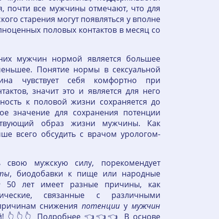
я, почти все мужчины отмечают, что для
кого старения могут появляться у вполне
олноценных половых контактов в месяц со
них мужчин нормой является большее
 меньшее. Понятие нормы в сексуальной
ина чувствует себя комфортно при
актов, значит это и является для него
ность к половой жизни сохраняется до
шое значение для сохранения потенции
ствующий образ жизни мужчины. Как
чше всего обсудить с врачом урологом-
ь свою мужскую силу, порекомендует
аты
, биодобавки к пище или народные
е
50 лет имеет разные причины, как
гические, связанные с различными
 причинам снижения
потенции
у
мужчин
кой! 👆👆👆 Подробнее 👈👈👈 В основе