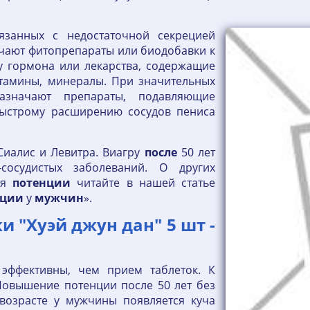
язанных с недостаточной секрецией
ачают фитопрепараты или биодобавки к
у гормона или лекарства, содержащие
витамины, минералы. При значительных
азначают препараты, подавляющие
быстрому расширению сосудов пениса
иалис и Левитра. Виагру
после
50 лет
-сосудистых заболеваний. О других
ия
потенции
читайте в нашей статье
нции
у
мужчин
».
 "Хуэй джун дан" 5 шт -
эффективны, чем прием таблеток. К
Повышение потенции после 50 лет без
 возрасте у мужчины появляется куча