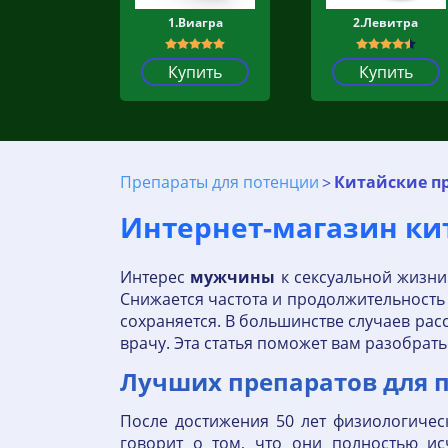
1.Виагра
2.Левитра
Купить
Купить
Препараты для потенции
Китайские п
Интернет-магазин ки
Интерес
мужчины
к сексуальной жизн
Снижается частота и продолжительность 
сохраняется. В большинстве случаев рас
врачу. Эта статья поможет вам разобрат
Лучших препаратов для п
После достижения 50 лет физиологичес
говорит о том, что они полностью ис