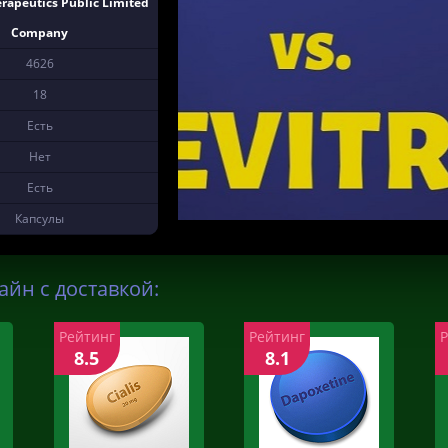
rapeutics Public Limited
Company
4626
18
Есть
Нет
Есть
Капсулы
айн с доставкой:
Рейтинг
Рейтинг
8.5
8.1