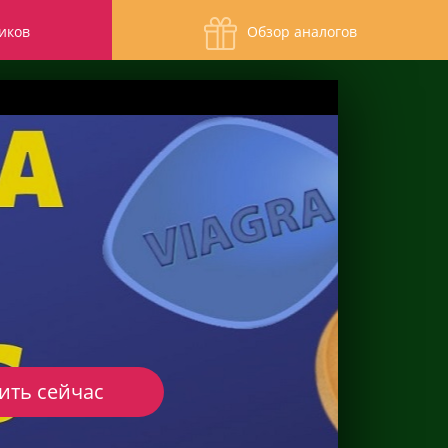
иков
Обзор аналогов
ить сейчас