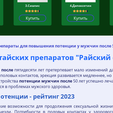
3.Сиалис
4.Дапоксетин
Купить
Купить
репараты для повышения потенции у мужчин после 
тайских препаратов "Райский 
и
после
пятидесяти лет претерпевает мало изменений 
половых контактов, эрекция развивается медленнее, но
стройства
потенции
мужчин
после
50 лет успешно леч
ься в проблемах мужского здоровья.
отенции - рейтинг 2023
кие возможности для продолжения сексуальной жизни
чезли. Потребности в половых контактах у здорово