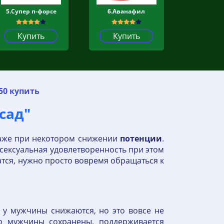
5.Супер п-форсе
6.Аванафил
Купить
Купить
50 купить
сад"
даже при некотором снижении
потенции
.
 сексуальная удовлетворенность при этом
атся, нужно просто вовремя обращаться к
 у мужчины снижаются, но это вовсе не
го мужчины сохранены, поддерживается