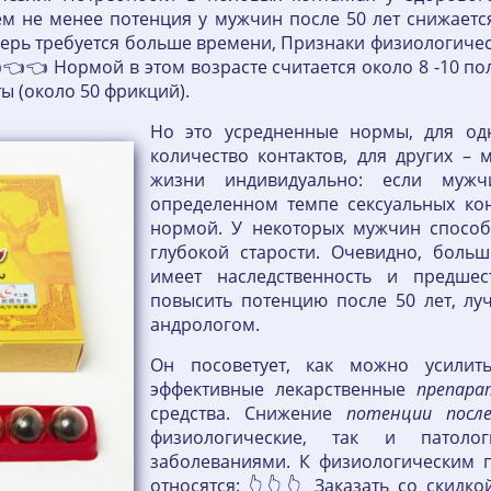
ем не менее потенция у мужчин после 50 лет снижаетс
ерь требуется больше времени, Признаки физиологичес
👈👈 Нормой в этом возрасте считается около 8 -10 п
ы (около 50 фрикций).
Но это усредненные нормы, для од
количество контактов, для других –
жизни индивидуально: если мужч
определенном темпе сексуальных конт
нормой. У некоторых мужчин способ
глубокой старости. Очевидно, боль
имеет наследственность и предше
повысить потенцию после 50 лет, лу
андрологом.
Он посоветует, как можно усилит
эффективные лекарственные
препар
средства. Снижение
потенции
посл
физиологические, так и патоло
заболеваниями. К физиологическим
относятся: 👆👆👆 Заказать со скид