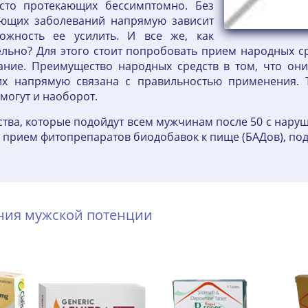
асто протекающих бессимптомно. Без
вующих заболеваний напрямую зависит
можность ее усилить. И все же, как
ельно? Для этого стоит попробовать прием народных ср
ание. Преимущество народных средств в том, что о
их напрямую связана с правильностью применения. Т
могут и наоборот.
ства, которые подойдут всем мужчинам после 50 с нару
н прием фитопрепаратов биодобавок к пище (БАДов), п
ения мужской потенции