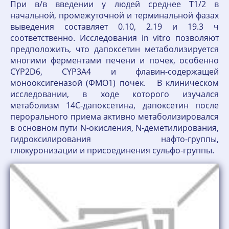
При в/в введении у людей среднее T1/2 в
начальной, промежуточной и терминальной фазах
выведения составляет 0.10, 2.19 и 19.3 ч
соответственно. Исследования in vitro позволяют
предположить, что дапоксетин метаболизируется
многими ферментами печени и почек, особенно
CYP2D6, CYP3A4 и флавин-содержащей
монооксигеназой (ФМО1) почек. В клиническом
исследовании, в ходе которого изучался
метаболизм 14С-дапоксетина, дапоксетин после
перорального приема активно метаболизировался
в основном пути N-окисления, N-деметилирования,
гидроксилирования нафто-группы,
глюкуронизации и присоединения сульфо-группы.