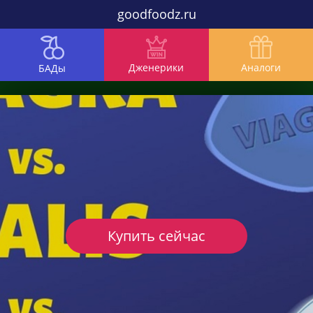
goodfoodz.ru
Дженерики
Аналоги
БАДы
Купить сейчас