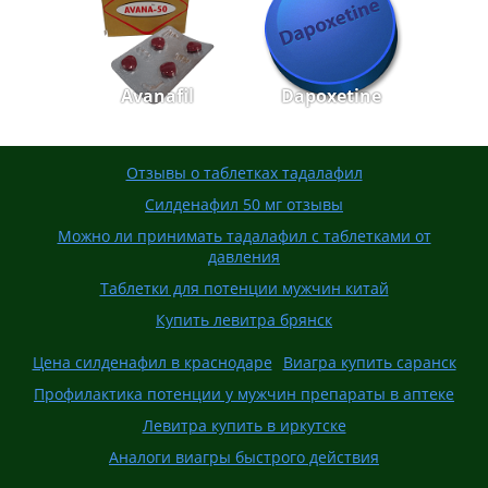
Avanafil
Dapoxetine
Отзывы о таблетках тадалафил
Силденафил 50 мг отзывы
Можно ли принимать тадалафил с таблетками от
давления
Таблетки для потенции мужчин китай
Купить левитра брянск
Цена силденафил в краснодаре
Виагра купить саранск
Профилактика потенции у мужчин препараты в аптеке
Левитра купить в иркутске
Аналоги виагры быстрого действия