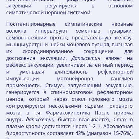
эякуляции регулируется в основном
симпатической нервной системой.
Постганглионарные симпатические нервные
волокна иннервируют семенные пузырьки,
семявыносящий проток, предстательную железу,
мышцы уретры и шейки мочевого пузыря, вызывая
их скоординированное сокращение для
достижения эякуляции.
Дапоксетин
влияет на
рефлекс эякуляции, увеличивая латентный период
и уменьшая длительность рефлекторной
импульсации мотонейронов ганглиев
промежности. Стимул, запускающий эякуляцию,
генерируется в спинномозговом рефлекторном
центре, который через ствол головного мозга
контролируется несколькими ядрами головного
мозга, в т.ч. Фармакокинетика После приема
внутрь
дапоксетин
быстро всасывается, Cmax в
плазме крови достигается через 1-2 ч. Абсолютная
биодоступность составляет 42% (диапазон 15-76%).