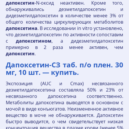
дапоксетин
-N-оксид неактивен. Кроме того,
обнаруживались дезметилдапоксетин и
дидезметилдапоксетин в количестве менее 3% от
общего количества циркулирующих метаболитов
дапоксетина
. В исследовании in vitro установлено,
что дезметилдапоксетин по активности сопоставим
с
дапоксетином
, а дидезметилдапоксетин
примерно в 2 раза менее активен, чем
дапоксетин
.
Дапоксетин-СЗ таб. п/о плен. 30
мг, 10 шт. — купить.
Экспозиция (AUC и Cmax) несвязанного
дезметилдапоксетина составляла 50% и 23% от
несвязанного дапоксетина соответственно.
Метаболиты дапоксетина выводятся в основном с
мочой в виде конъюгатов. Неизмененное активное
вещество в моче не обнаруживается. Дапоксетин
быстро выводится, о чем свидетельствует низкая
концентрация вещества в плазме крови (менее 5%