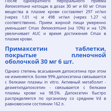
После однократного перорального приема
дапоксетина
натощак в дозах 30 мг и 60 мг Cmax
вещества в плазме крови составляет 297 нг/мл
(через 1.01 ч) и 498 нг/мл (через 1.27 ч)
соответственно. Прием жирной пищи умеренно
уменьшает Cmax
дапоксетина
(на 10%) и на 12%
увеличивает AUC и время достижения Cmax в
плазме крови.
Примаксетин таблетки,
покрытые пленочной
оболочкой 30 мг 6 шт.
Однако степень всасывания дапоксетина при этом
не изменяется. Более 99% дапоксетина связывается
с белками плазмы in vitro. Активный метаболит -
дезметилдапоксетин - связывается с белками
плазмы крови на 98.5%. Дапоксетин быстро
распределяется по организму со средним Vd в
равновесном состоянии 162 л.