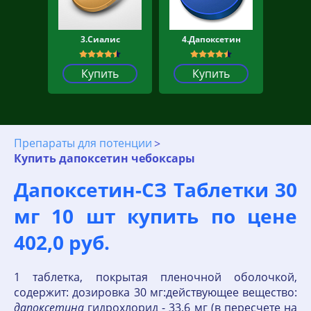
3.Сиалис
4.Дапоксетин
Купить
Купить
Препараты для потенции
Купить дапоксетин чебоксары
Дапоксетин-СЗ Таблетки 30
мг 10 шт купить по цене
402,0 руб.
1 таблетка, покрытая пленочной оболочкой,
содержит: дозировка 30 мг:действующее вещество:
дапоксетина
гидрохлорид - 33,6 мг (в пересчете на