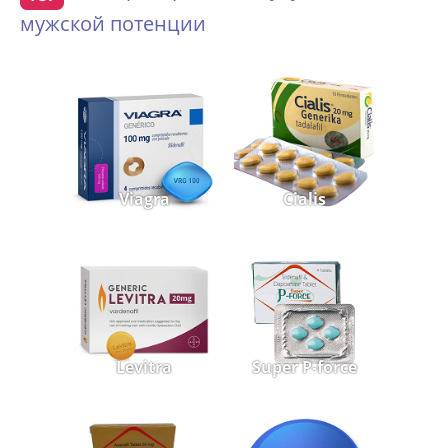
мужской потенции
Viagra
Cialis
Levitra
Super P-force