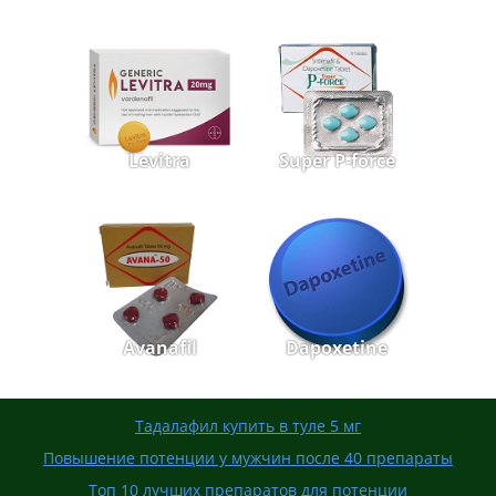
Levitra
Super P-force
Avanafil
Dapoxetine
Тадалафил купить в туле 5 мг
Повышение потенции у мужчин после 40 препараты
Топ 10 лучших препаратов для потенции