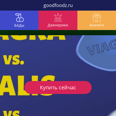
goodfoodz.ru
Дженерики
Аналоги
БАДы
Купить сейчас