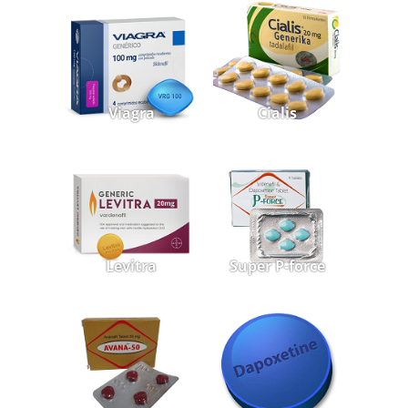
Viagra
Cialis
Levitra
Super P-force