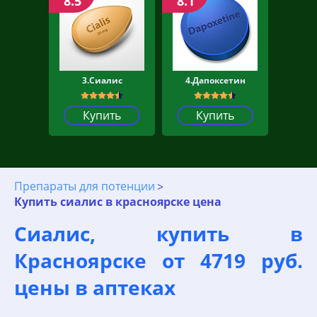
8.5
8.1
3.Сиалис
4.Дапоксетин
Купить
Купить
Препараты для потенции
Купить сиалис в красноярске цена
Сиалис, купить в
Красноярске от 4719 руб.
цены в аптеках