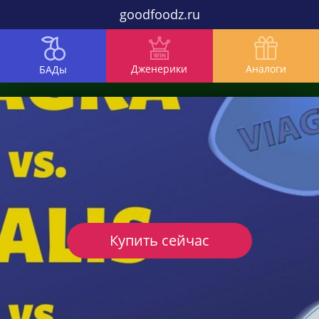
goodfoodz.ru
Дженерики
Аналоги
БАДы
Купить сейчас