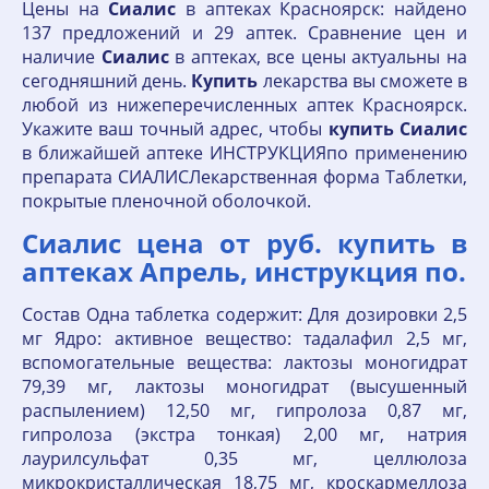
Цены на
Сиалис
в аптеках Красноярск: найдено
137 предложений и 29 аптек. Сравнение цен и
наличие
Сиалис
в аптеках, все цены актуальны на
сегодняшний день.
Купить
лекарства вы сможете в
любой из нижеперечисленных аптек Красноярск.
Укажите ваш точный адрес, чтобы
купить
Сиалис
в ближайшей аптеке ИНСТРУКЦИЯпо применению
препарата СИАЛИСЛекарственная форма Таблетки,
покрытые пленочной оболочкой.
Сиалис цена от руб. купить в
аптеках Апрель, инструкция по.
Состав Одна таблетка содержит: Для дозировки 2,5
мг Ядро: активное вещество: тадалафил 2,5 мг,
вспомогательные вещества: лактозы моногидрат
79,39 мг, лактозы моногидрат (высушенный
распылением) 12,50 мг, гипролоза 0,87 мг,
гипролоза (экстра тонкая) 2,00 мг, натрия
лаурилсульфат 0,35 мг, целлюлоза
микрокристаллическая 18,75 мг, кроскармеллоза