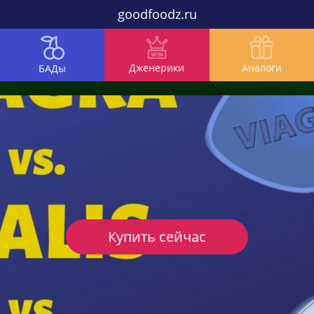
goodfoodz.ru
Дженерики
Аналоги
БАДы
Купить сейчас