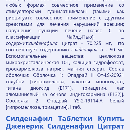
любых формах; совместное применение со
стимуляторами гуанилатциклазы (такими как
риоцигуат); совместное применение с другими
средствами для лечения нарушений эрекции;
нарушения функции печени (класс С по
классификации Чайлд-Пью); ...
содержит:
силденафила
цитрат - 70.225 мг, что
соответствует содержанию
силденафил
а - 50 мг.
Вспомогательные вещества: целлюлоза
микрокристаллическая 101, кальция гидрофосфат,
кроскармеллоза натрия, магния стеарат. Состав
оболочки: Оболочка 1: Опадрай II OY-LS-20921
голубой [гипромеллоза, лактозы моногидрат,
титана диоксид (Е171), триацетин, лак
алюминиевый на основе индигокармина (Е132)].
Оболочка 2: Опадрай YS-2-19114-A белый
[гипромеллоза, триацетин].1 таб.
Силденафил Таблетки Купить
Дженерик Силденафил Цитрат