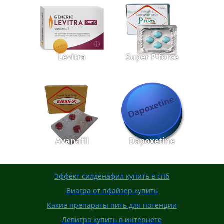
Levitra
Super P-force
Avanafil
Dapoxetine
Эффект силденафил купить в спб
Виагра от пфайзер купить
Какие препараты пить для потенции
Левитра купить в интернете