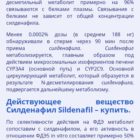
десметильный метаболит примерно на 96%
связываются с белками плазмы. Связывание с
белками не зависит от общей концентрации
силденафила.
Менее 0.0002% дозы (в среднем 188 нг)
обнаруживали в сперме через 90 мин после
приема
силденафила
.
Силденафил
метаболизируется, главным образом под
действием микросомальных изоферментов печени
CYP3A4 (основной путь) и CYP2C9. Основной
циркулирующий метаболит, который образуется в
результате N-десметилирования
силденафила
,
подвергается дальнейшему метаболизму.
Действующее вещество
Силденафил Sildenafil – купить.
По селективности действия на ФДЭ метаболит
сопоставим с силденафилом, а его активность в
отношении ФДЭ5 in vitro составляет примерно 50%