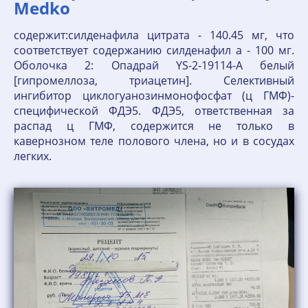
Medko
содержит:силденафила цитрата - 140.45 мг, что
соответствует содержанию силденафил а - 100 мг.
Оболочка 2: Опадрай YS-2-19114-A белый
[гипромеллоза, триацетин]. Селективный
ингибитор циклогуанозинмонофосфат (ц ГМФ)-
специфической ФДЭ5. ФДЭ5, ответственная за
распад ц ГМФ, содержится не только в
кавернозном теле полового члена, но и в сосудах
легких.