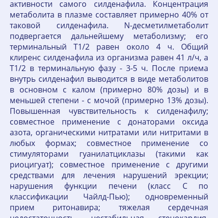
активности самого силденафила. Концентрация
метаболита в плазме составляет примерно 40% от
таковой силденафила. N-десметилметаболит
подвергается дальнейшему метаболизму; его
терминальный T1/2 равен около 4 ч. Общий
клиренс силденафила из организма равен 41 л/ч, а
T1/2 в терминальную фазу - 3-5 ч. После приема
внутрь силденафил выводится в виде метаболитов
в основном с калом (примерно 80% дозы) и в
меньшей степени - с мочой (примерно 13% дозы).
Повышенная чувствительность к силденафилу;
совместное применение с донаторами оксида
азота, органическими нитратами или нитритами в
любых формах; совместное применение со
стимуляторами гуанилатциклазы (такими как
риоцигуат); совместное применение с другими
средствами для лечения нарушений эрекции;
нарушения функции печени (класс С по
классификации Чайлд-Пью); одновременный
прием ритонавира; тяжелая сердечная