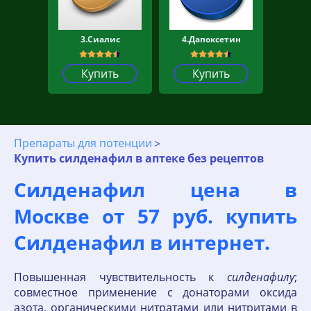
3.Сиалис
4.Дапоксетин
Купить
Купить
Препараты для потенции
Купить силденафил в аптеке без рецептов
Силденафил цена в
Москве от 57 руб. купить
Силденафил в интернет.
Повышенная чувствительность к
силденафилу
;
совместное применение с донаторами оксида
азота, органическими нитратами или нитритами в