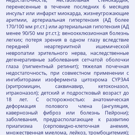
недостаточность, нестабильная стенокардия,
перенесенные в течение последних 6 месяцев
инсульт или инфаркт миокарда, жизнеугрожающие
аритмии, артериальная гипертензия (АД более
170/100 мм рт.ст.) или артериальная гипотензия (АД
менее 90/50 мм рт.ст.); веноокклюзионная болезнь
легких; потеря зрения в одном глазу вследствие
передней неартериитной ишемической
невропатии зрительного нерва, наследственные
дегенеративные заболевания сетчатой оболочки
глаза (пигментный ретинит); тяжелая почечная
недостаточность, при совместном применении с
ингибиторами изофермента цитохрома CYP3A4
(эритромицин, саквинавир, кетоконазол,
итраконазол); детский и подростковый возраст до
18 лет. С осторожностью: анатомическая
деформация полового члена (ангуляция,
кавернозный фиброз или болезнь Пейрони);
заболевания, предрасполагающие к развитию
приапизма (серповидно-клеточная анемия,
множественная миелома, лейкоз, тромбоцитемия);