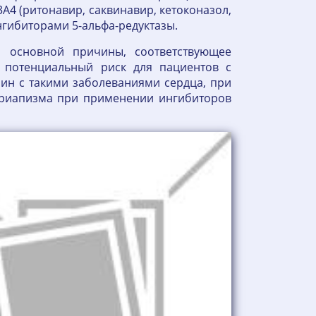
4 (ритонавир, саквинавир, кетоконазол,
нгибиторами 5-альфа-редуктазы.
й основной причины, соответствующее
т потенциальный риск для пациентов с
чин с такими заболеваниями сердца, при
приапизма при применении ингибиторов