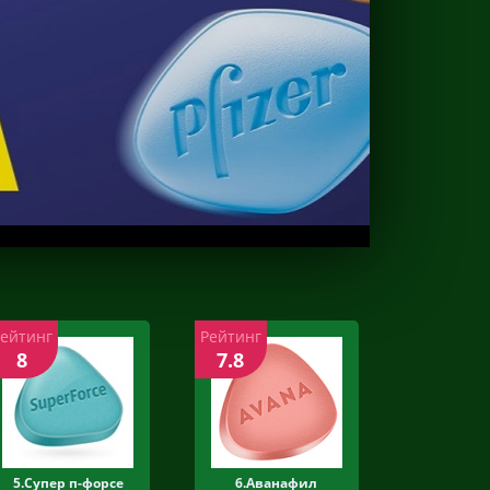
Рейтинг
Рейтинг
8
7.8
5.Супер п-форсе
6.Аванафил