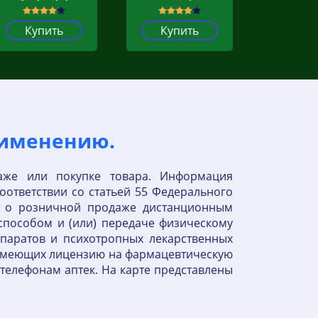
Купить
Купить
рименению.
аже или покупке товара. Информация
оответствии со статьей 55 Федерального
ю о розничной продаже дистанционным
пособом и (или) передаче физическому
паратов и психотропных лекарственных
, имеющих лицензию на фармацевтическую
 телефонам аптек. На карте представлены