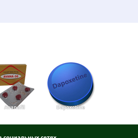
Avanafil
Dapoxetine
 социальных сетях