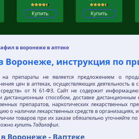
Купить
Купить
афил в воронеже в аптеке
 в Воронеже, инструкция по п
 на препараты не является предложением о прод
ения цен в аптеках, осуществляющих деятельность в с
 средств» от N 61-ФЗ. Сайт не содержит информаци
и дистанционным способом, доставке дистанционным с
венных препаратов, наркотических лекарственных пре
цию о наличии лекарственных средств в организациях
ичии товаров при их заказе обязательно уточняйте по
 можно
купить
Тадалафил
.
 в Воронеже - Ваптеке