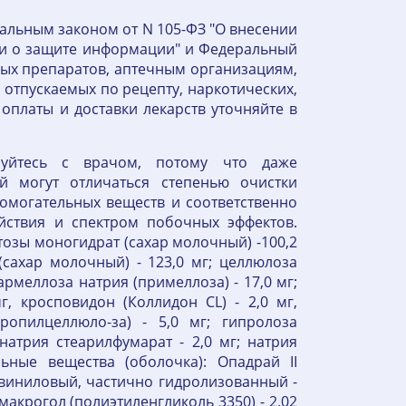
ральным законом от N 105-ФЗ "О внесении
 и о защите информации" и Федеральный
ых препаратов, аптечным организациям,
отпускаемых по рецепту, наркотических,
оплаты и доставки лекарств уточняйте в
руйтесь с врачом, потому что даже
й могут отличаться степенью очистки
омогательных веществ и соответственно
йствия и спектром побочных эффектов.
тозы моногидрат (сахар молочный) -100,2
(сахар молочный) - 123,0 мг; целлюлоза
армеллоза натрия (примеллоза) - 17,0 мг;
г, кросповидон (Коллидон CL) - 2,0 мг,
ропилцеллюло-за) - 5,0 мг; гипролоза
натрия стеарилфумарат - 2,0 мг; натрия
льные вещества (оболочка): Опадрай II
ивиниловый, частично гидролизованный -
; макрогол (полиэтиленгликоль 3350) - 2,02