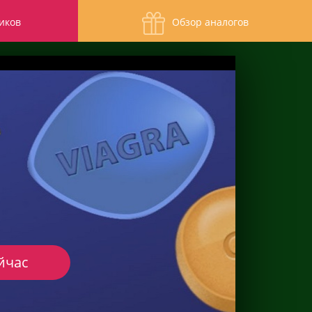
иков
Обзор аналогов
йчас