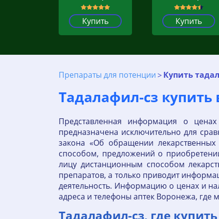
Купить
Купить
Препараты для потенции
Купить тадал
Тадалафил-сз купить
Представленная информация о ценах
предназначена исключительно для сравн
закона «Об обращении лекарственных
способом, предложений о приобретени
лицу дистанционным способом лекарст
препаратов, а только приводит информа
деятельность. Информацию о ценах и нал
адреса и телефоны аптек Воронежа, где
Тадалафил-сз, где купить