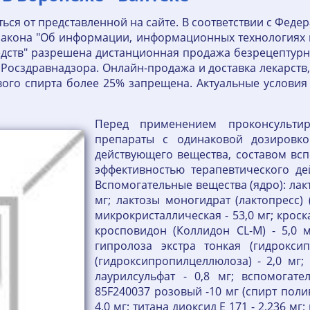
ться от представленной на сайте. В соответствии с Феде
 закона "Об информации, информационных технологиях
едств" разрешена дистанционная продажа безрецептурн
сздравнадзора. Онлайн-продажа и доставка лекарств, 
вого спирта более 25% запрещена. Актуальные условия 
Перед применением проконсульти
препараты с одинаковой дозировко
действующего вещества, составом всп
эффективностью терапевтического де
Вспомогательные вещества (ядро): лак
мг; лактозы моногидрат (лактопресс) 
микрокристаллическая - 53,0 мг; кроск
кросповидон (Коллидон CL-M) - 5,0 м
гипролоза экстра тонкая (гидроксип
(гидроксипропилцеллюлоза) - 2,0 мг; 
лаурилсульфат - 0,8 мг; вспомогате
85F240037 розовый -10 мг (спирт пол
4,0 мг; титана диоксид Е 171 - 2,236 мг