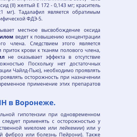
сид (II) желтый Е 172 - 0,143 мг; краситель
121 мг). Тадалафил является обратимым
ифической ФДЭ-5.
зывает местное высвобождение оксида
филом
ведет к повышению концентрации
о члена. Следствием этого является
 приток крови к тканям полового члена,
ил
не оказывает эффекта в отсутствие
рожностью Поскольку нет достаточных
кации Чайлд-Пью), необходимо проявлять
проявлять осторожность при назначении
временное применение этих препаратов
Н в Воронеже.
альной гипотензии при одновременном
 следует применять с осторожностью у
ственной миеломе или лейкемии) или у
й фиброз или болезнь Пейрони). Также