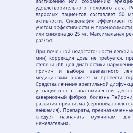
достижению или сохранению эрекции
удовлетворительного полового акта. 
взрослых пациентов составляет 50 
активности. Силденафил эффективен т
учетом эффективности и переносимости
или снижена до 25 мг. Максимальная ре
раз/сут.
При почечной недостаточности легкой и
мин) коррекция дозы не требуется, п
степени (КК Для диагностики нарушени
причин и выбора адекватного леч
медицинский анамнез и провести тща
Средства лечения эректильной дисфункц
у пациентов с анатомической дефор
кавернозный фиброз, болезнь Пейрони)
развития приапизма (серповидно-клето
лейкемия). Препараты, предназначенны
следует назначать мужчинам, для
нежелательна.