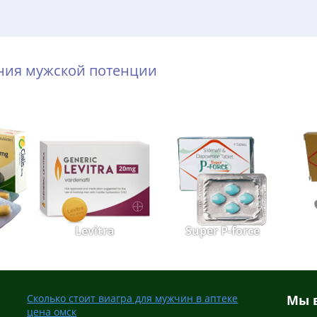
ения мужской потенции
Levitra
Super P-force
Сколько стоит виагра для мужчин в аптеке
Мы в
цена омск