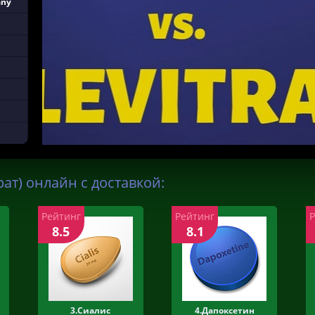
any
ат) онлайн с доставкой:
Рейтинг
Рейтинг
8.5
8.1
3.Сиалис
4.Дапоксетин