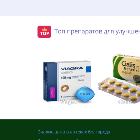
Топ препаратов для улучш
Viagra
Cialis
Сиалис цена в аптеках белгорода