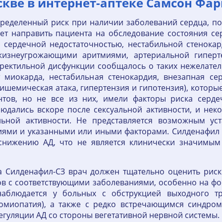
кве в интернет-аптеке Самсон Фар
определенный риск при наличии заболеваний сердца, п
ет направить пациента на обследование состояния сер
с сердечной недостаточностью, нестабильной стенока
жизнеугрожающими аритмиями, артериальной гиперте
ректильной дисфункции сообщалось о таких нежелатель
т миокарда, нестабильная стенокардия, внезапная се
 ишемическая атака, гипертензия и гипотензия), котор
нтов, но не все из них, имели факторы риска серде
юдались вскоре после сексуальной активности, и нек
льной активности. Не представляется возможным ус
ями и указанными или иными факторами. Силденафил 
снижению АД, что не является клинически значимым
та Силденафил-СЗ врач должен тщательно оценить рис
ов с соответствующими заболеваниями, особенно на фо
аблюдается у больных с обструкцией выходного тр
иомиопатия), а также с редко встречающимся синдро
уляции АД со стороны вегетативной нервной системы.