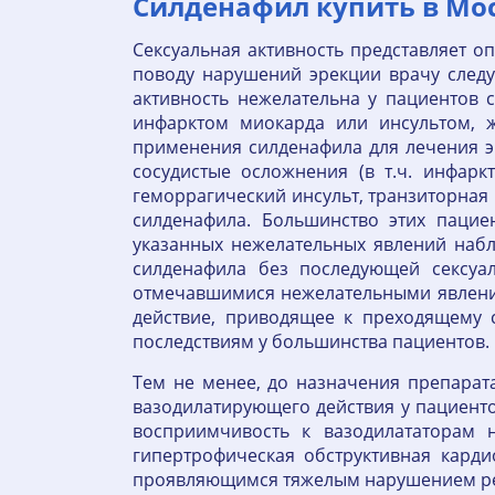
Силденафил купить в Мос
Сексуальная активность представляет 
поводу нарушений эрекции врачу следу
активность нежелательна у пациентов 
инфарктом миокарда или инсультом, 
применения силденафила для лечения э
сосудистые осложнения (в т.ч. инфарк
геморрагический инсульт, транзиторная
силденафила. Большинство этих пацие
указанных нежелательных явлений набл
силденафила без последующей сексуа
отмечавшимися нежелательными явлени
действие, приводящее к преходящему 
последствиям у большинства пациентов.
Тем не менее, до назначения препара
вазодилатирующего действия у пациент
восприимчивость к вазодилататорам н
гипертрофическая обструктивная кард
проявляющимся тяжелым нарушением рег