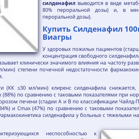
силденафил
выводится в виде метаб
80% пероральной дозы) и, в мен
пероральной дозы).
Купить Силденафил 100м
Виагры
У здоровых пожилых пациентов (старше
концентрация свободного силденафила
оказывает клинически значимого влияния на частоту раз
мл/мин) степени почечной недостаточности фармакоки
я.
и (КК ≤30 мл/мин) клиренс силденафила снижается,
 (88%) по сравнению с таковыми показателями при но
ррозом печени (стадии А и В по классификации Чайлд-
84%) и Сmах (47%) по сравнению с таковыми показате
Фармакокинетика силденафила у больных с тяжелыми на
.
ктеризующихся неспособностью к