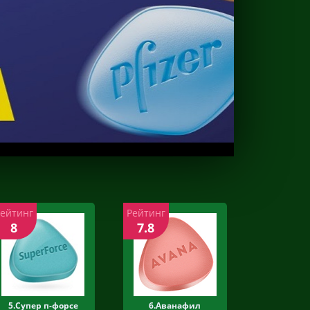
Рейтинг
Рейтинг
8
7.8
5.Супер п-форсе
6.Аванафил