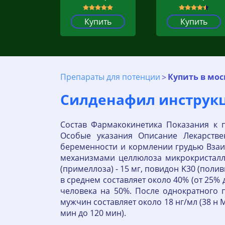
Купить
Купить
Препараты для потенции
Купить в мос
Силденафил инструкци
Состав Фармакокинетика Показания к 
Особые указания Описание Лекарств
беременности и кормлении грудью Взаи
механизмами целлюлоза микрокристаллич
(примеллоза) - 15 мг, повидон K30 (поли
в среднем составляет около 40% (от 25% до
человека на 50%. После однократного
мужчин составляет около 18 нг/мл (38 н
мин до 120 мин).