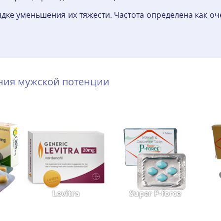
дке уменьшения их тяжести. Частота определена как оч
ения мужской потенции
Levitra
Super P-force