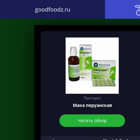
goodfoodz.ru
Препарат
Мака перуанская
Читать обзор