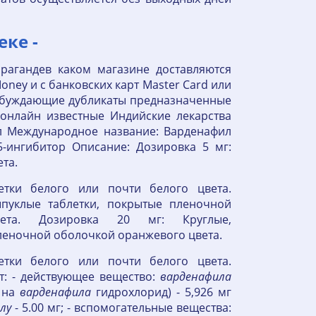
ке -
арагандев каком магазине доставляются
ney и с банковских карт Master Card или
озбуждающие дубликаты предназначенные
онлайн известные Индийские лекарства
ил Международное название: Варденафил
5-ингибитор Описание: Дозировка 5 мг:
та.
тки белого или почти белого цвета.
ыпуклые таблетки, покрытые пленочной
вета. Дозировка 20 мг: Круглые,
леночной оболочкой оранжевого цвета.
тки белого или почти белого цвета.
ит: - действующее вещество:
варденафила
е на
варденафила
гидрохлорид) - 5,926 мг
лу
- 5.00 мг; - вспомогательные вещества: