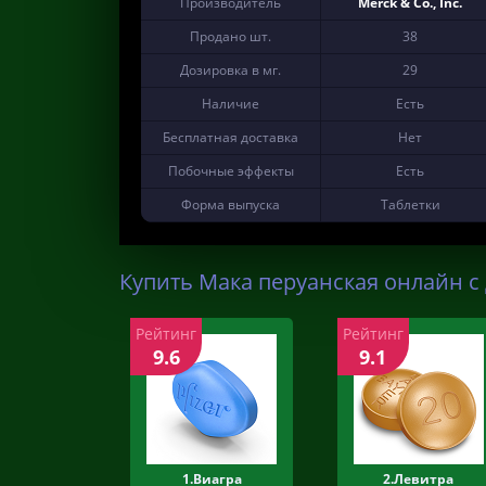
Производитель
Merck & Co., Inc.
Продано шт.
38
Дозировка в мг.
29
Наличие
Есть
Бесплатная доставка
Нет
Побочные эффекты
Есть
Форма выпуска
Таблетки
Купить Мака перуанская онлайн с 
Рейтинг
Рейтинг
9.6
9.1
1.Виагра
2.Левитра