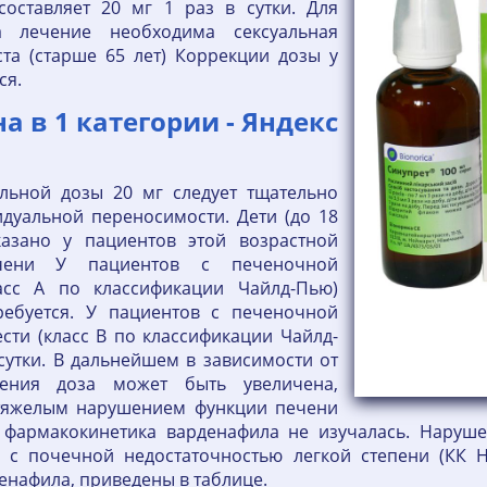
оставляет 20 мг 1 раз в сутки. Для
а лечение необходима сексуальная
та (старше 65 лет) Коррекции дозы у
ся.
 в 1 категории - Яндекс
льной дозы 20 мг следует тщательно
идуальной переносимости. Дети (до 18
азано у пациентов этой возрастной
ечени У пациентов с печеночной
ласс А по классификации Чайлд-Пью)
ебуется. У пациентов с печеночной
сти (класс В по классификации Чайлд-
 сутки. В дальнейшем в зависимости от
чения доза может быть увеличена,
 тяжелым нарушением функции печени
) фармакокинетика варденафила не изучалась. Нару
в с почечной недостаточностью легкой степени (КК Н
енафила, приведены в таблице.