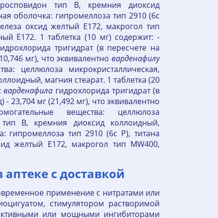
кросповидон тип В, кремния диоксид
ная оболочка: гипромеллоза тип 2910 (6с
железа оксид желтый Е172, макрогол тип
й Е172. 1 таблетка (10 мг) содержит: -
идрохлорида тригидрат (в пересчете на
(10,746 мг), что эквивалентно
варденафилу
тва: целлюлоза микрокристаллическая,
ллоидный, магния стеарат. 1 таблетка (20
:
варденафила
гидрохлорида тригидрат (в
 - 23,704 мг (21,492 мг), что эквивалентно
огательные вещества: целлюлоза
 тип В, кремния диоксид коллоидный,
: гипромеллоза тип 2910 (6с Р), титана
сид желтый Е172, макрогол тип MW400,
 аптеке с доставкой
новременное применение с нитратами или
иоцигуатом, стимулятором растворимой
 активными или мощными ингибиторами