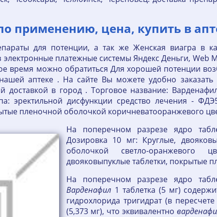
о применению, цена, купить в апте
епараты для потенции, а так же Женская виагра в к
электронные платежные системы Яндекс Деньги, Web Mo
юбое время можно обратиться Для хорошей потенции в
ашей аптеке . На сайте Вы можете удобно заказать 
й доставкой в город . Торговое название: Варденаф
ппа: эректильной дисфункции средство лечения - ФДЭ
рытые пленочной оболочкой коричневатооранжевого цве
На поперечном разрезе ядро табле
Дозировка 10 мг: Круглые, двояков
оболочкой светло-оранжевого ц
двояковыпуклые таблетки, покрытые п
На поперечном разрезе ядро табле
Варденафил
1 таблетка (5 мг) содерж
гидрохлорида тригидрат (в пересчет
(5,373 мг), что эквивалентно
варденафи