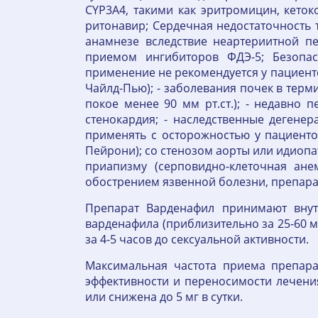
CYP3A4, такими как эритромицин, кетоко
ритонавир; Сердечная недостаточность т
анамнезе вследствие неартериитной п
приемом ингибиторов ФДЭ-5; Безопас
применение не рекомендуется у пациент
Чайлд-Пью); - заболевания почек в терм
покое менее 90 мм рт.ст.); - недавно 
стенокардия; - наследственные дегене
применять с осторожностью у пациенто
Пейрони); со стенозом аорты или идиоп
приапизму (серповидно-клеточная ане
обострением язвенной болезни, препарат
Препарат Варденафил принимают внут
варденафила (приблизительно за 25-60 м
за 4-5 часов до сексуальной активности.
Максимальная частота приема препарат
эффективности и переносимости лечени
или снижена до 5 мг в сутки.