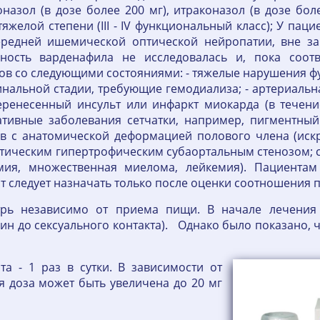
назол (в дозе более 200 мг), итраконазол (в дозе бо
яжелой степени (III - IV функциональный класс); У пац
ередней ишемической оптической нейропатии, вне з
ность варденафила не исследовалась и, пока соот
ов со следующими состояниями: - тяжелые нарушения фу
инальной стадии, требующие гемодиализа; - артериальн
перенесенный инсульт или инфаркт миокарда (в течени
ративные заболевания сетчатки, например, пигментный
в с анатомической деформацией полового члена (иск
атическим гипертрофическим субаортальным стенозом;
мия, множественная миелома, лейкемия). Пациента
 следует назначать только после оценки соотношения п
рь независимо от приема пищи. В начале лечения 
ин до сексуального контакта). Однако было показано,
а - 1 раз в сутки. В зависимости от
я доза может быть увеличена до 20 мг