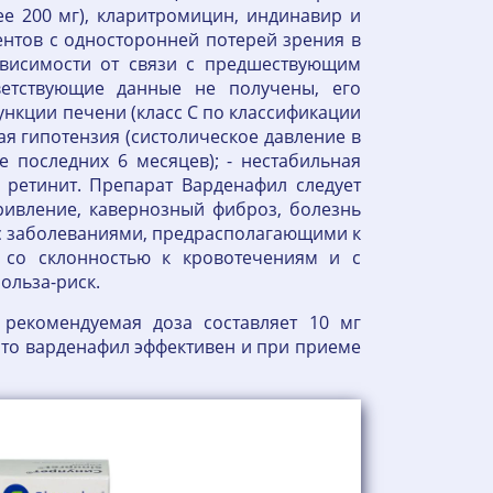
лее 200 мг), кларитромицин, индинавир и
иентов с односторонней потерей зрения в
ависимости от связи с предшествующим
ветствующие данные не получены, его
нкции печени (класс С по классификации
ая гипотензия (систолическое давление в
е последних 6 месяцев); - нестабильная
 ретинит. Препарат Варденафил следует
ривление, кавернозный фиброз, болезнь
 с заболеваниями, предрасполагающими к
м со склонностью к кровотечениям и с
ольза-риск.
рекомендуемая доза составляет 10 мг
 что варденафил эффективен и при приеме