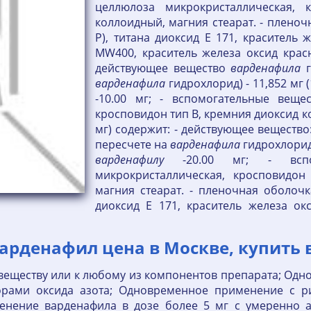
целлюлоза микрокристаллическая, 
коллоидный, магния стеарат. - пленоч
Р), титана диоксид Е 171, краситель 
MW400, краситель железа оксид красны
действующее вещество
варденафила
г
варденафила
гидрохлорид) - 11,852 мг 
-10.00 мг; - вспомогательные вещес
кросповидон тип В, кремния диоксид ко
мг) содержит: - действующее вещество
пересчете на
варденафила
гидрохлорид)
варденафилу
-20.00 мг; - вспом
микрокристаллическая, кросповидон
магния стеарат. - пленочная оболочка
диоксид Е 171, краситель железа ок
рденафил цена в Москве, купить в
веществу или к любому из компонентов препарата; Од
орами оксида азота; Одновременное применение с р
менение варденафила в дозе более 5 мг с умеренно