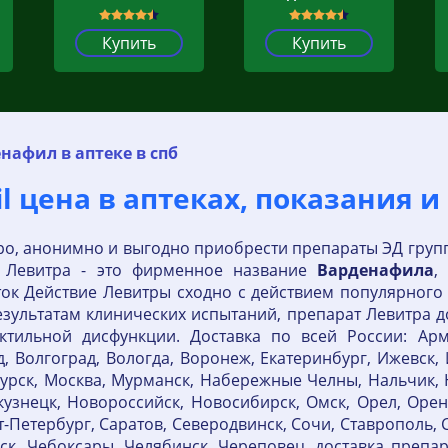
Купить
Купить
нафил в аптеке в спб
l цена в аптеках, показания и
о, анонимно и выгодно приобрести препараты ЭД группы
 Левитра - это фирменное название
Варденафила
,
ок Действие Левитры сходно с действием популярного 
зультатам клинических испытаний, препарат Левитра д
тильной дисфункции. Доставка по всей России: Армав
, Волгоград, Вологда, Воронеж, Екатеринбург, Ижевск, 
 Курск, Москва, Мурманск, Набережные Челны, Нальчик,
знецк, Новороссийск, Новосибирск, Омск, Орел, Оренб
т-Петербург, Саратов, Северодвинск, Сочи, Ставрополь, С
вск, Чебоксары, Челябинск, Череповец. доставка препа