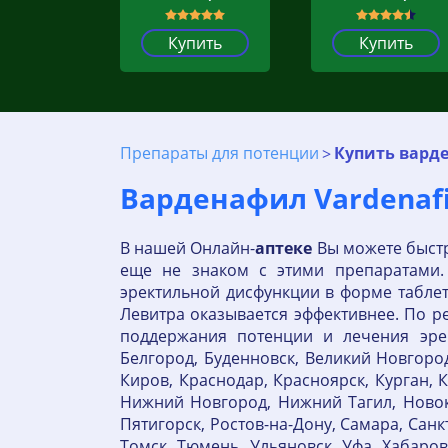
Купить
Купить
Препараты для потенции
Купить варде
Варденафил Vardenafi
В нашей Онлайн-
аптеке
Вы можете быстр
еще не знаком с этими препаратами.
эректильной дисфункции в форме таблет
Левитра оказывается эффективнее. По ре
поддержания потенции и лечения эрек
Белгород, Буденновск, Великий Новгород
Киров, Краснодар, Красноярск, Курган,
Нижний Новгород, Нижний Тагил, Новоку
Пятигорск, Ростов-на-Дону, Самара, Санк
Томск, Тюмень, Ульяновск, Уфа, Хабаро