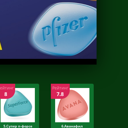
Рейтинг
Рейтинг
8
7.8
5.Супер п-форсе
6.Аванафил