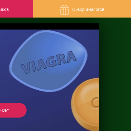
иков
Обзор аналогов
час