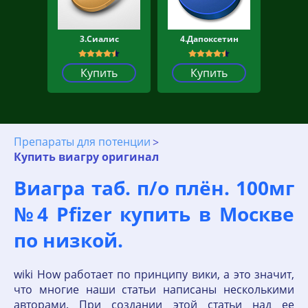
3.Сиалис
4.Дапоксетин
Купить
Купить
Препараты для потенции
Купить виагру оригинал
Виагра таб. п/о плён. 100мг
№4 Pfizer купить в Москве
по низкой.
wiki How работает по принципу вики, а это значит,
что многие наши статьи написаны несколькими
авторами. При создании этой статьи над ее