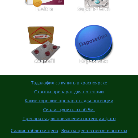
Levitra
Super P-force
Avanafil
Dapoxetine
Тадалафил сз купить в красноярске
Отзывы препарат для потенции
Какие хорошие препараты для потенции
Сиалис купить в спб 5мг
Препараты для повышения потенции фото
Сиалис таблетки цена
Виагра цена в пензе в аптеках