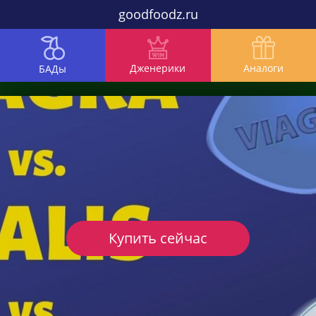
goodfoodz.ru
Дженерики
Аналоги
БАДы
Купить сейчас