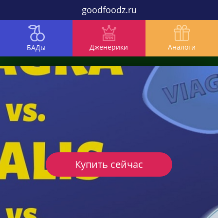
goodfoodz.ru
Дженерики
Аналоги
БАДы
Купить сейчас