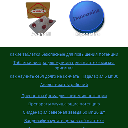
Avanafil
Dapoxetine
Какие таблетки безопасные для повышения потенции
Таблетки виагра для мужчин цена в аптеке москва
оригинал
Как научить себя долго не кончать
Тадалафил 5 мг 30
Аналог виагры рабочий
Препараты брома для снижения потенции
Препараты улучшающие потенцию
Силденафил северная звезда 50 мг 20 шт
Варденафил купить цена в спб в аптеке