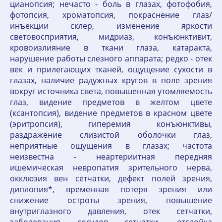
цианопсия; нечасто - боль в глазах, фотофобия,
фотопсия, хроматопсия, покраснение глаз/
инъекции склер, изменение яркости
световосприятия, мидриаз, конъюнктивит,
кровоизлияние в ткани глаза, катаракта,
нарушение работы слезного аппарата; редко - отек
век и прилегающих тканей, ощущение сухости в
глазах, наличие радужных кругов в поле зрения
вокруг источника света, повышенная утомляемость
глаз, видение предметов в желтом цвете
(ксантопсия), видение предметов в красном цвете
(эритропсия), гиперемия конъюнктивы,
раздражение слизистой оболочки глаз,
неприятные ощущения в глазах; частота
неизвестна - неартериитная передняя
ишемическая невропатия зрительного нерва,
окклюзия вен сетчатки, дефект полей зрения,
диплопия*, временная потеря зрения или
снижение остроты зрения, повышение
внутриглазного давления, отек сетчатки,