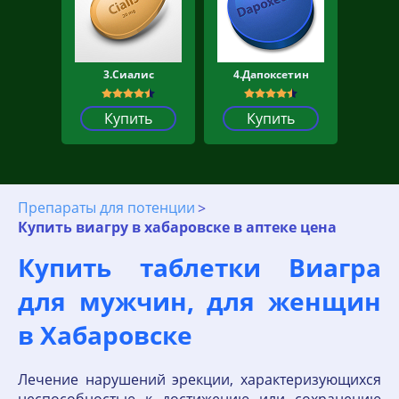
3.Сиалис
4.Дапоксетин
Купить
Купить
Препараты для потенции
Купить виагру в хабаровске в аптеке цена
Купить таблетки Виагра
для мужчин, для женщин
в Хабаровске
Лечение нарушений эрекции, характеризующихся