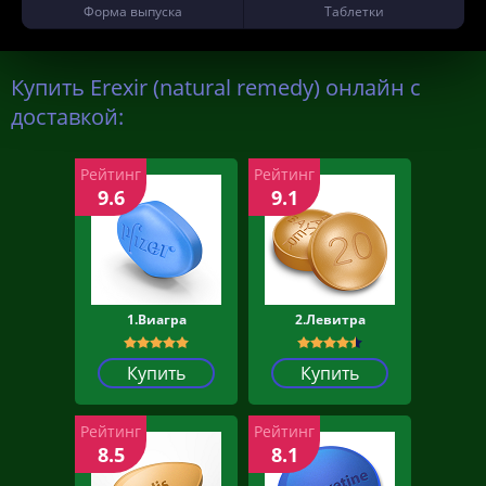
Форма выпуска
Таблетки
Купить Erexir (natural remedy) онлайн с
доставкой:
Рейтинг
Рейтинг
9.6
9.1
1.Виагра
2.Левитра
Купить
Купить
Рейтинг
Рейтинг
8.5
8.1