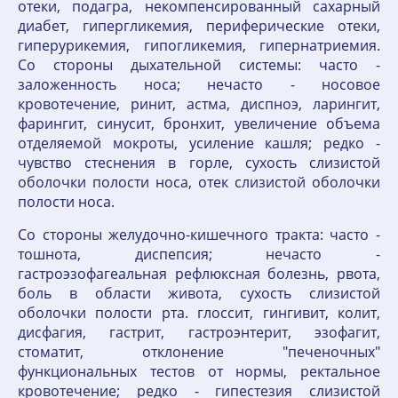
отеки, подагра, некомпенсированный сахарный
диабет, гипергликемия, периферические отеки,
гиперурикемия, гипогликемия, гипернатриемия.
Со стороны дыхательной системы: часто -
заложенность носа; нечасто - носовое
кровотечение, ринит, астма, диспноэ, ларингит,
фарингит, синусит, бронхит, увеличение объема
отделяемой мокроты, усиление кашля; редко -
чувство стеснения в горле, сухость слизистой
оболочки полости носа, отек слизистой оболочки
полости носа.
Со стороны желудочно-кишечного тракта: часто -
тошнота, диспепсия; нечасто -
гастроэзофагеальная рефлюксная болезнь, рвота,
боль в области живота, сухость слизистой
оболочки полости рта. глоссит, гингивит, колит,
дисфагия, гастрит, гастроэнтерит, эзофагит,
стоматит, отклонение "печеночных"
функциональных тестов от нормы, ректальное
кровотечение; редко - гипестезия слизистой