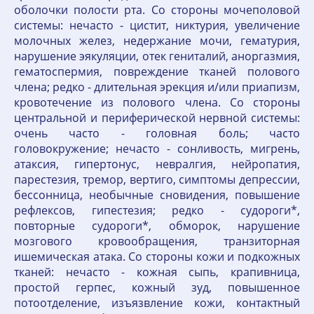
оболочки полости рта. Со стороны мочеполовой
системы: нечасто - цистит, никтурия, увеличение
молочных желез, недержание мочи, гематурия,
нарушение эякуляции, отек гениталий, аноргазмия,
гематоспермия, повреждение тканей полового
члена; редко - длительная эрекция и/или приапизм,
кровотечение из полового члена. Со стороны
центральной и периферической нервной системы:
очень часто - головная боль; часто
головокружение; нечасто - сонливость, мигрень,
атаксия, гипертонус, невралгия, нейропатия,
парестезия, тремор, вертиго, симптомы депрессии,
бессонница, необычные сновидения, повышение
рефлексов, гипестезия; редко - судороги*,
повторные судороги*, обморок, нарушение
мозгового кровообращения, транзиторная
ишемическая атака. Со стороны кожи и подкожных
тканей: нечасто - кожная сыпь, крапивница,
простой герпес, кожный зуд, повышенное
потоотделение, изъязвление кожи, контактный