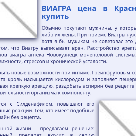
ВИАГРА цена в Красн
купить
Обычно покупают мужчины, у которы
либо их жены. При приеме Виагры нуж
Хотя я бы мужикам не советовал это д
ом, что Виагру выписывает врач. Расстройство эрек
нов виагра аптека Новокузнецк мочеполовой системы
жности, стрессов и хронической усталости.
рыть новые возможности при интиме. Грейпфрутовым со
нта кровь насыщается кислородом и заполняет пеще
ывая крепкую эрекцию, раздобыть аспирин без рецеп
вительности организма к компоненту.
тся с Силденафилом, повышают его
ные реакции. Тем, кто имеет подобные
лайн без рецепта.
енной жизни – предлагаем решение:
нный препарат входит в серию