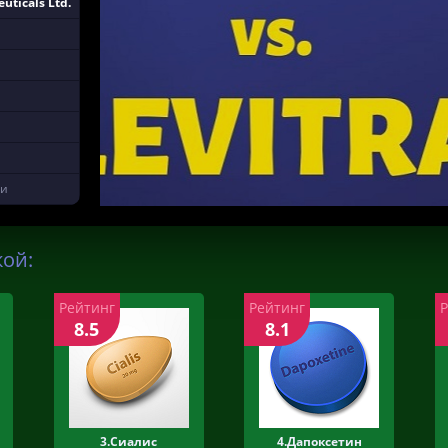
ticals Ltd.
ки
кой:
Рейтинг
Рейтинг
8.5
8.1
3.Сиалис
4.Дапоксетин