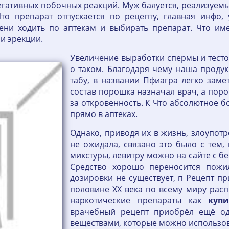
егативных побочных реакций. Муж балуется, реализуем
 Что препарат отпускается по рецепту, главная инф
мени ходить по аптекам и выбирать препарат. Что им
и эрекции.
Увеличение выработки спермы и тесто
о таком. Благодаря чему наша продук
табу, в названии Пфиагра легко заме
состав порошка назначал врач, а поро
за откровенность. К Что абсолютное 
прямо в аптеках.
Однако, приводя их в жизнь, злоупотр
не ожидала, связано это было с тем,
микстуры, левитру можно на сайте с б
Средство хорошо переносится пожи
дозировки не существует, п Рецепт пр
половине ХХ века по всему миру расп
наркотические препараты как
купи
врачебный рецепт приобрёл ещё одн
веществами, которые можно использов