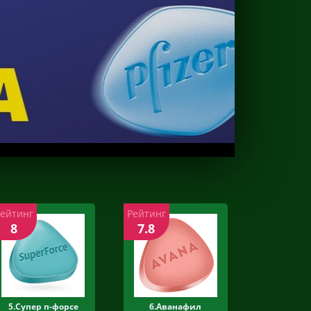
Рейтинг
Рейтинг
8
7.8
5.Супер п-форсе
6.Аванафил