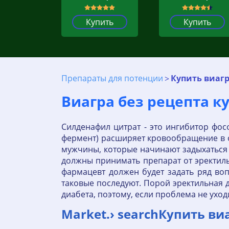
Купить
Купить
Препараты для потенции
Купить виагр
Виагра без рецепта к
Силденафил цитрат - это ингибитор фос
фермент) расширяет кровообращение в о
мужчины, которые начинают задыхаться
должны принимать препарат от эректиль
фармацевт должен будет задать ряд воп
таковые последуют. Порой эректильная 
диабета, поэтому, если проблема не уход
Market.› searchКупить ви