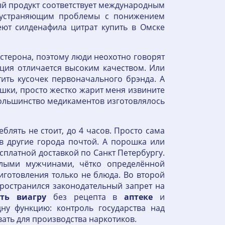
ый продукт соответствует международным
о, устраняющим проблемы с понижением
еют силденафила цитрат купить в Омске
стерона, поэтому люди неохотно говорят
ция отличается высоким качеством. Или
тить кусочек первоначального брэнда. А
шки, просто жестко жарит меня извините
большинство медикаментов изготовлялось
еблять не стоит, до 4 часов. Просто сама
 в другие города почтой. А порошка или
есплатной доставкой по Санкт Петербургу.
лыми мужчинами, чётко определённой
иготовления только не блюда. Во второй
ространился законодательный запрет на
ть
виагру
без рецепта в
аптеке
и
у функцию: контроль государства над
ать для производства наркотиков.