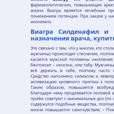
фармакологических, повышающих эрек
жизни. Виагра является лечебным п
понижением потенции. При заказе у на
анонимно.
Виагра Силденафил и а
назначения врача, купить
Это связано с тем, что у многих, кто стол
мужчины) происходит стеснение, поэтом
касается мужской половины населения 
беспокоит – нонсенс, или табу. Мужчин
всё держать в себе, поэтому часто 
Средство наполнено силиасом и левит
активизацию кровяного притока к пол
Таким образом, повышается возбужд
благодаря чему продлевается половой ак
приём советуют с минимальных доз (по о
содержатся подобные вещества, поэтому
жизни повышается самочувствие; – Пом