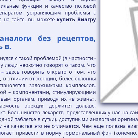
тильные функции и качество половой
репаратом, устраняющим проблемы с
с на сайте, вы можете
купить
Виагру
налоги без рецептов,
 в.
кнулся с такой проблемой (в частности -
у люди неохотно говорят о таком. Что
– здесь говорить открыто о том, что
ы, в отличии от женщин, более склонны
становятся заложниками комплексов.
рой – компонентами, стимулирующими
овым органам, приводя их «в жизнь».
аемость, эрекция держится дольше,
т. Большинство лекарств, представленных у нас на сай
дной таблетке в сутки). доступными аналогами оригина
 на качестве это не отличается. Чем ещё полезна виа
огает привести в норму гормональный фон (конечно,