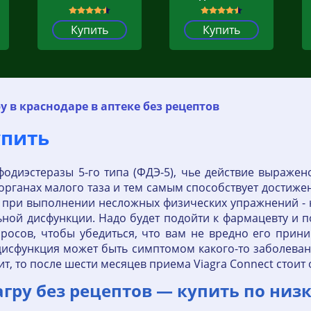
Купить
Купить
у в краснодаре в аптеке без рецептов
упить
фодиэстеразы 5-го типа (ФДЭ-5), чье действие выражен
рганах малого таза и тем самым способствует достижен
 при выполнении несложных физических упражнений - н
ной дисфункции. Надо будет подойти к фармацевту и п
росов, чтобы убедиться, что вам не вредно его прини
дисфункция может быть симптомом какого-то заболевани
ит, то после шести месяцев приема Viagra Connect стоит 
агру без рецептов — купить по низк