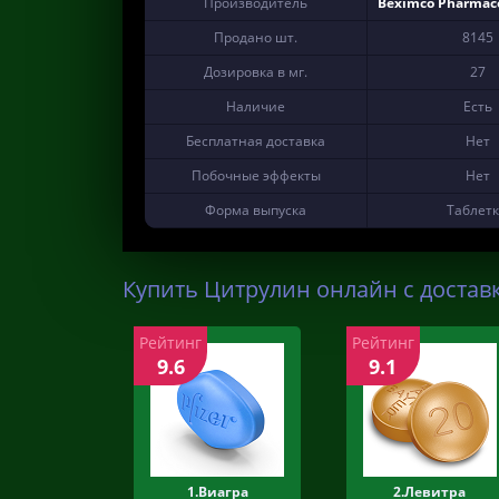
Производитель
Beximco Pharmaceu
Продано шт.
8145
Дозировка в мг.
27
Наличие
Есть
Бесплатная доставка
Нет
Побочные эффекты
Нет
Форма выпуска
Таблет
Купить Цитрулин онлайн с достав
Рейтинг
Рейтинг
9.6
9.1
1.Виагра
2.Левитра