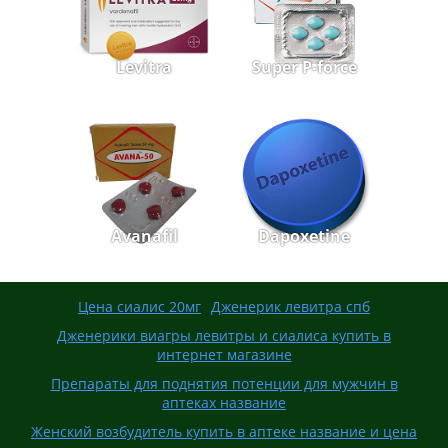
Levitra
Super P-force
Avanafil
Dapoxetine
Цена сиалис 20мг
Дженерик левитра спб
Дженерики виагры левитры и сиалиса купить в
интернет магазине
Препараты для поднятия потенции для мужчин в
аптеках название
Женский возбудитель купить в аптеке название и цена