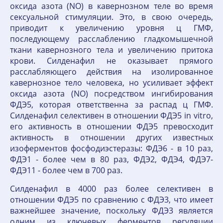
оксида азота (NО) в кавернозном теле во время
сексуальной стимуляции. Это, в свою очередь,
приводит к увеличению уровня ц ГМФ,
последующему расслаблению гладкомышечной
ткани кавернозного тела и увеличению притока
крови. Силденафил не оказывает прямого
расслабляющего действия на изолированное
кавернозное тело человека, но усиливает эффект
оксида азота (NО) посредством ингибирования
ФДЭ5, которая ответственна за распад ц ГМФ.
Силденафил селективен в отношении ФДЭ5 in vitro,
его активность в отношении ФДЭ5 превосходит
активность в отношении других известных
изоферментов фосфодиэстеразы: ФДЭ6 - в 10 раз,
ФДЭ1 - более чем в 80 раз, ФДЭ2, ФДЭ4, ФДЭ7-
ФДЭ11 - более чем в 700 раз.
Силденафил в 4000 раз более селективен в
отношении ФДЭ5 по сравнению с ФДЭ3, что имеет
важнейшее значение, поскольку ФДЭ3 является
одним из ключевых ферментов регуляции