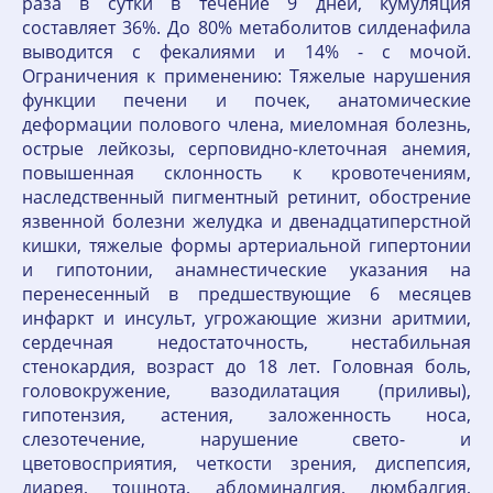
раза в сутки в течение 9 дней, кумуляция
составляет 36%. До 80% метаболитов силденафила
выводится с фекалиями и 14% - с мочой.
Ограничения к применению: Тяжелые нарушения
функции печени и почек, анатомические
деформации полового члена, миеломная болезнь,
острые лейкозы, серповидно-клеточная анемия,
повышенная склонность к кровотечениям,
наследственный пигментный ретинит, обострение
язвенной болезни желудка и двенадцатиперстной
кишки, тяжелые формы артериальной гипертонии
и гипотонии, анамнестические указания на
перенесенный в предшествующие 6 месяцев
инфаркт и инсульт, угрожающие жизни аритмии,
сердечная недостаточность, нестабильная
стенокардия, возраст до 18 лет. Головная боль,
головокружение, вазодилатация (приливы),
гипотензия, астения, заложенность носа,
слезотечение, нарушение свето- и
цветовосприятия, четкости зрения, диспепсия,
диарея, тошнота, абдоминалгия, люмбалгия,