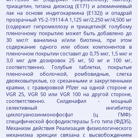
триацетин, титана диоксид (Е171) и алюминиевый
лак на основе индигокармина (Е132)) и опадрай
прозрачный YS-2-19114-А 1,125 мг/2,250 мг/4,500 мг
(содержит гипромеллозу и триацетин)К голубому
пленочному покрытию может быть добавлено до
30 мкг/г ванилина и/или биотина, при этом
содержание одного или обоих компонентов в
пленочном покрытии составит до 0,75 мкг, 1,5 мкг и
3,0 мкг для дозировок 25 мг, 50 мг и 100 мг,
соответственно. Голубые таблетки, покрытые
пленочной оболочкой, ромбовидные, слегка
двояковыпуклые, со срезанными и закругленными
краями, с гравировкой Pfizer на одной стороне и
VGR 25, VGR 50 или VGR 100 на другой стороне,
соответственно. Силденафил - мощный
селективный ингибитор
циклогуанозинмонофосфат (ц ГМФ)-
специфической фосфодиэстеразы 5-го типа (ФДЭ5).
Механизм действия Реализация физиологического
механизма эрекции связана с высвобождением