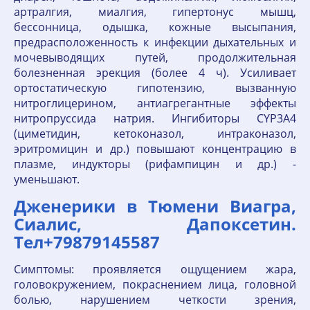
артралгия, миалгия, гипертонус мышц,
бессонница, одышка, кожные высыпания,
предрасположенность к инфекции дыхательных и
мочевыводящих путей, продолжительная
болезненная эрекция (более 4 ч). Усиливает
ортостатическую гипотензию, вызванную
нитроглицерином, антиагрегантные эффекты
нитропруссида натрия. Ингибиторы CYР3А4
(циметидин, кетоконазол, интраконазол,
эритромицин и др.) повышают концентрацию в
плазме, индукторы (рифампицин и др.) -
уменьшают.
Дженерики в Тюмени Виагра,
Сиалис, Дапоксетин.
Тел+79879145587
Симптомы: проявляется ощущением жара,
головокружением, покраснением лица, головной
болью, нарушением четкости зрения,