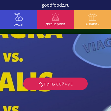
goodfoodz.ru
Дженерики
Аналоги
БАДы
Купить сейчас