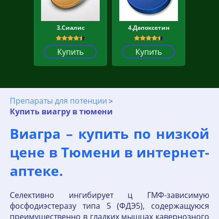
3.Сиалис
4.Дапоксетин
Купить
Купить
Препараты для потенции
Купить виагру в тюмени
Виагра – купить по низкой
цене в Тюмени в интернет‐
аптеке.
Селективно ингибирует ц ГМФ-зависимую
фосфодиэстеразу типа 5 (ФДЭ5), содержащуюся
преимущественно в гладких мышцах кавернозного