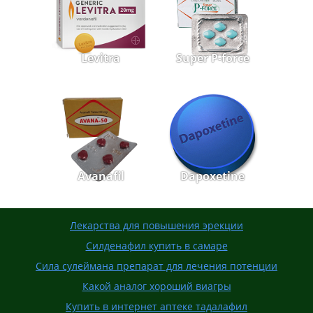
Levitra
Super P-force
Avanafil
Dapoxetine
Лекарства для повышения эрекции
Силденафил купить в самаре
Сила сулеймана препарат для лечения потенции
Какой аналог хороший виагры
Купить в интернет аптеке тадалафил