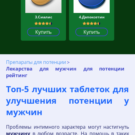
3.Сиалис
4.Дапоксетин
Купить
Купить
Препараты для потенции
Лекарства для мужчин для потенции
рейтинг
Топ-5 лучших таблеток для
улучшения потенции у
мужчин
Проблемы интимного характера могут настигнуть
мужчину
в любом возрасте. На помощь в таких