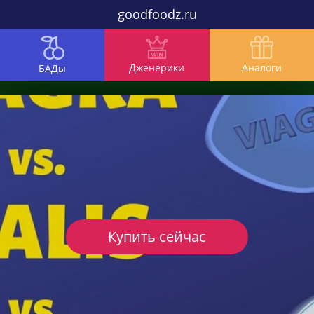
goodfoodz.ru
Дженерики
Аналоги
БАДы
Купить сейчас