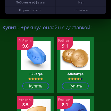
Побочные эффекты
Нет
Форма выпуска
Таблетки
Купить Эрекшул онлайн с доставкой:
Рейтинг
Рейтинг
9.6
9.1
1.Виагра
2.Левитра
Купить
Купить
Рейтинг
Рейтинг
8.5
8.1