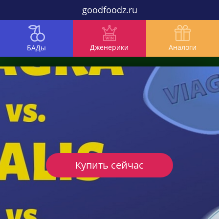
goodfoodz.ru
Дженерики
Аналоги
БАДы
Купить сейчас