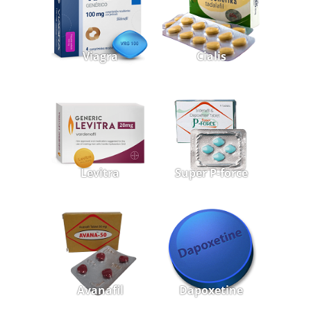
Viagra
Cialis
Levitra
Super P-force
Avanafil
Dapoxetine