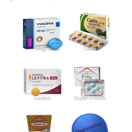
Viagra
Cialis
Levitra
Super P-force