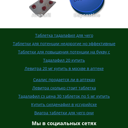
Avanafil
Dapoxetine
Таблетка тадалафил для чего
Таблетки для потенции недорогие но эффективные
Таблетки для повышения потенции на букву с
Тадалафил 20 купить
Левитра 20 мг купить в москве в аптеке
Сиалис продается ли в аптеках
Левитра сколько стоит таблетка
Тадалафил сз цена 30 таблеток по 5 мг купить
Купить силденафил в уссурийске
Виагра таблетки для чего они
Мы в социальных сетях