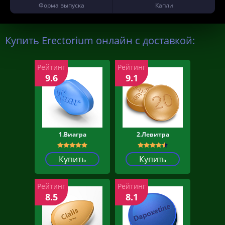
Форма выпуска
Капли
Купить Erectorium онлайн с доставкой:
Рейтинг
Рейтинг
9.6
9.1
1.Виагра
2.Левитра
Купить
Купить
Рейтинг
Рейтинг
8.5
8.1