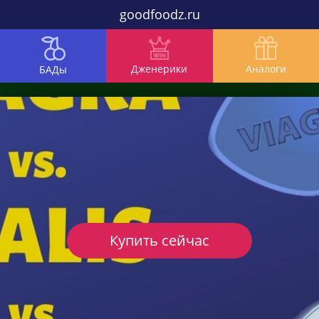
goodfoodz.ru
Дженерики
Аналоги
БАДы
Купить сейчас