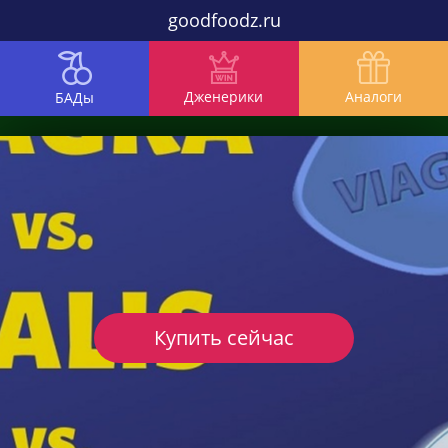
goodfoodz.ru
Дженерики
Аналоги
БАДы
Купить сейчас