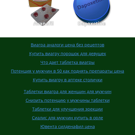
Avanafil
Dapoxetine
Виагра аналоги цена без рецептов
Купить виагру порошок для девушек
Что дает таблетка виагры
Потенция у мужчин в 50 как поднять препараты цена
Купить виагру в аптеке столички
Таблетки виагра для женщин для мужчин
Снизить потенцию у мужчины таблетки
Таблетки для улучшения эрекции
Сиалис для мужчин купить в орле
Ювента силденафил цена