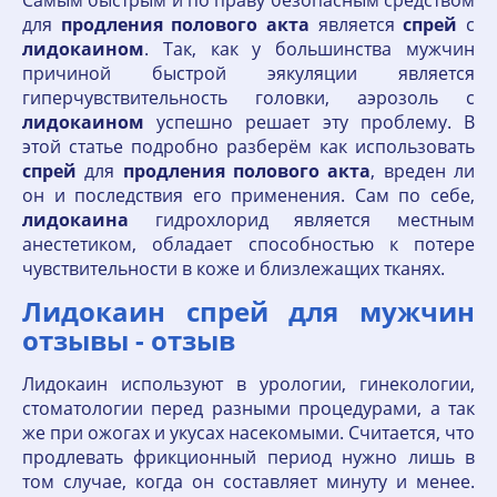
Самым быстрым и по праву безопасным средством
для
продления
полового
акта
является
спрей
с
лидокаином
. Так, как у большинства мужчин
причиной быстрой эякуляции является
гиперчувствительность головки, аэрозоль с
лидокаином
успешно решает эту проблему. В
этой статье подробно разберём как использовать
спрей
для
продления
полового
акта
, вреден ли
он и последствия его применения. Сам по себе,
лидокаина
гидрохлорид является местным
анестетиком, обладает способностью к потере
чувствительности в коже и близлежащих тканях.
Лидокаин спрей для мужчин
отзывы - отзыв
Лидокаин используют в урологии, гинекологии,
стоматологии перед разными процедурами, а так
же при ожогах и укусах насекомыми. Считается, что
продлевать фрикционный период нужно лишь в
том случае, когда он составляет минуту и менее.