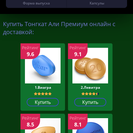
Форма выпуска
Капсулы
Купить Тонгкат Али Премиум онлайн с
доставкой:
Рейтинг
Рейтинг
9.6
9.1
1.Виагра
2.Левитра
Купить
Купить
Рейтинг
Рейтинг
8.5
8.1