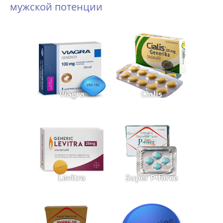
мужской потенции
Viagra
Cialis
Levitra
Super P-force