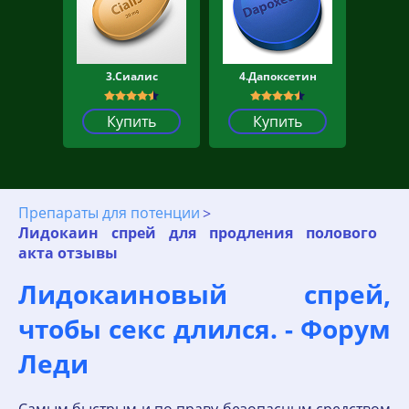
3.Сиалис
4.Дапоксетин
Купить
Купить
Препараты для потенции
Лидокаин спрей для продления полового
акта отзывы
Лидокаиновый спрей,
чтобы секс длился. - Форум
Леди