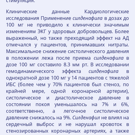
стимуляция.
Клинические данные Кардиологические
исследования Применение
силденафила
в дозах до
100 мг не приводило к клинически значимым
изменениям ЭКГ у здоровых добровольцев. Более
выраженный, но также преходящий эффект на АД
отмечался у пациентов, принимавших нитраты.
Максимальное снижение систолического давления
в положении лежа после приема
силденафила
в
дозе 100 мг составило 8.3 мм рт. В исследовании
гемодинамического эффекта
силденафила
в
однократной дозе 100 мг у 14 пациентов с тяжелой
ИБС (более чем у 70% пациентов был стеноз, по
крайней мере, одной коронарной артерии),
систолическое и диастолическое давление в
состоянии покоя уменьшалось на 7% и 6%,
соответственно, а легочное систолическое
давление снижалось на 9%.
Силденафил
не влиял на
сердечный выброс и не нарушал кровоток в
стенозированных коронарных артериях, а также