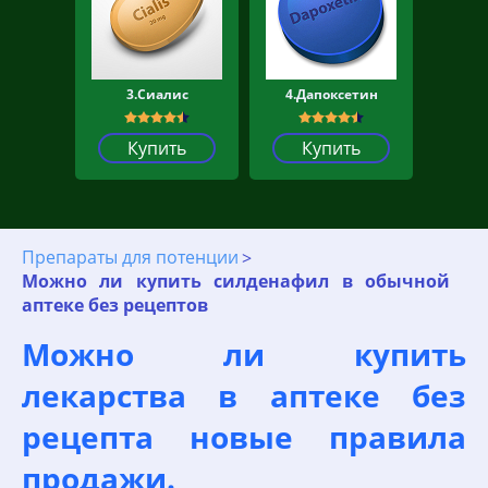
3.Сиалис
4.Дапоксетин
Купить
Купить
Препараты для потенции
Можно ли купить силденафил в обычной
аптеке без рецептов
Можно ли купить
лекарства в аптеке без
рецепта новые правила
продажи.