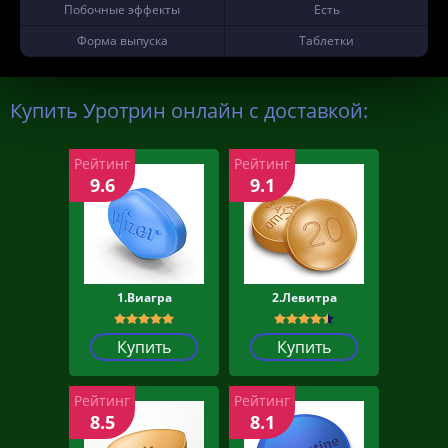
Побочные эффекты
Есть
Форма выпуска
Таблетки
Купить Уротрин онлайн с доставкой:
Рейтинг
Рейтинг
9.6
9.1
1.Виагра
2.Левитра
Купить
Купить
Рейтинг
Рейтинг
8.5
8.1