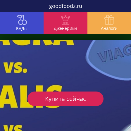
goodfoodz.ru
Дженерики
Аналоги
БАДы
Купить сейчас