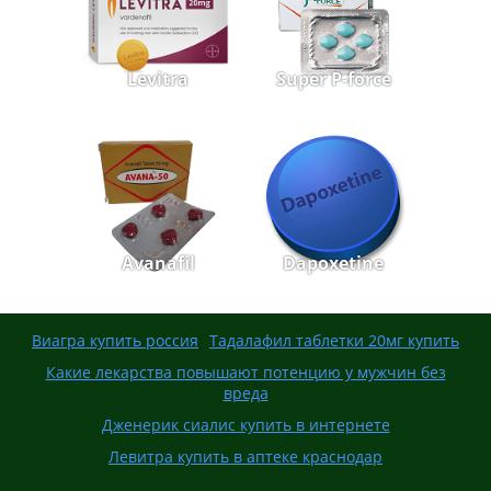
Levitra
Super P-force
Avanafil
Dapoxetine
Виагра купить россия
Тадалафил таблетки 20мг купить
Какие лекарства повышают потенцию у мужчин без
вреда
Дженерик сиалис купить в интернете
Левитра купить в аптеке краснодар