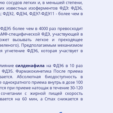
ю сосудов легких и, в меньшей степени,
гих известных изоферментов ФДЭ: ФДЭ6,
аз; ФДЭ2, ФДЭ4, ФДЭ7-ФДЭ11 - более чем в
ФДЭ5 более чем в 4000 раз превосходит
 АМФ-специфической ФДЭ, участвующей в
ожет вызывать легкое и преходящее
/зеленого). Предполагаемым механизмом
я угнетение ФДЭ6, которая участвует в
 влияние
силденафила
на ФДЭ6 в 10 раз
и ФДЭ5. Фармакокинетика После приема
ается. Абсолютная биодоступность в
ле однократного приема внутрь в дозе 100
ется при приеме натощак в течение 30-120
сочетании с жирной пищей скорость
вается на 60 мин, а Cmax снижается в