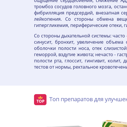
ощущение сердцебиения, снижение АД,
тромбоз сосудов головного мозга, остан
фибрилляция предсердий, внезапная сер
лейкопения. Со стороны обмена веще
гипергликемия, периферические отеки, 
Со стороны дыхательной системы: часто -
синусит, бронхит, увеличение объема 
оболочки полости носа, отек слизисто
геморрой, вздутие живота; нечасто - гас
полости рта, глоссит, гингивит, колит,
тестов от нормы, ректальное кровотечени
Топ препаратов для улучш