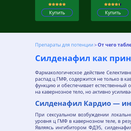
Купить
Купить
Препараты для потенции
От чего табл
Силденафил как прин
Фармакологическое действие Селективн
распад ц ГМФ, содержится не только в к
функцию и обеспечивает естественный о
на кавернозное тело, но активно усилива
Силденафил Кардио — ин
При сексуальном возбуждении локаль
уровня ц ГМФ в кавернозном теле, в рез
Являясь ингибитором ФДЭ5, силденафи