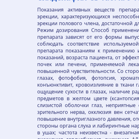
Показания активных веществ препар
эрекции, характеризующихся неспособ
эрекции полового члена, достаточной д
Режим дозирования Способ применени
препарата зависят от его формы выпус
соблюдать соответствие используемо
препарата показаниям к применению и
показаний, возраста пациента, от эффе
почек или печени, применяемой лека
повышенной чувствительности. Со сторон
глазах, фотофобия, фотопсия, хромат
конъюнктивит, кровоизлияние в ткани гл
ощущение сухости в глазах, наличие ра
предметов в желтом цвете (ксантопси
слизистой оболочки глаз, неприятные
зрительного нерва, окклюзия вен сетча
повышение внутриглазного давления, оте
стороны органа слуха и лабиринтные нару
в ушах; частота неизвестна - внезапная