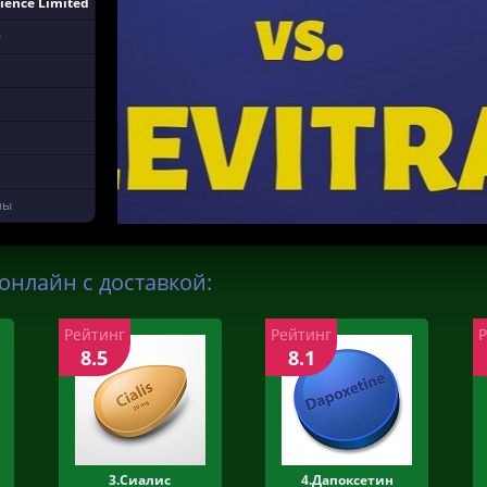
ience Limited
0
лы
 онлайн с доставкой:
Рейтинг
Рейтинг
8.5
8.1
3.Сиалис
4.Дапоксетин