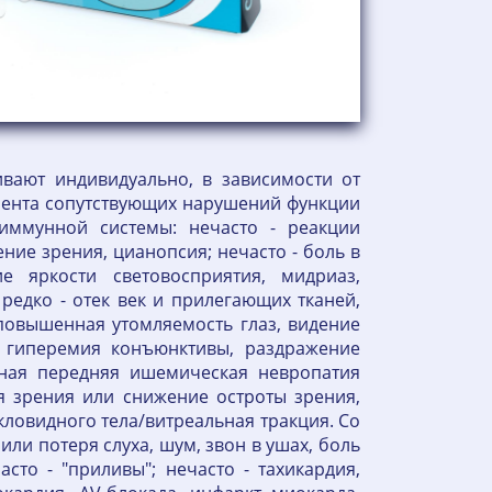
вают индивидуально, в зависимости от
циента сопутствующих нарушений функции
иммунной системы: нечасто - реакции
ние зрения, цианопсия; нечасто - боль в
ие яркости световосприятия, мидриаз,
 редко - отек век и прилегающих тканей,
 повышенная утомляемость глаз, видение
, гиперемия конъюнктивы, раздражение
тная передняя ишемическая невропатия
ря зрения или снижение остроты зрения,
кловидного тела/витреальная тракция. Со
или потеря слуха, шум, звон в ушах, боль
асто - "приливы"; нечасто - тахикардия,