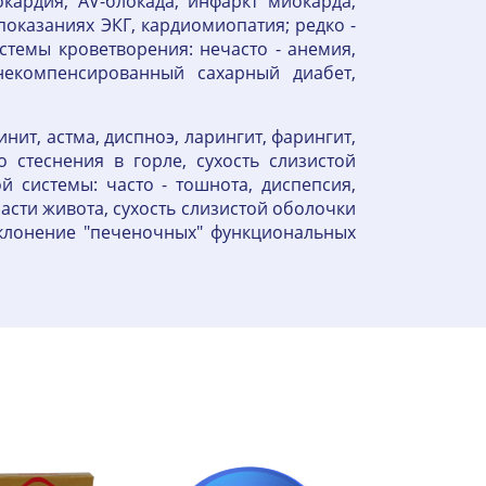
ардия, AV-блокада, инфаркт миокарда,
показаниях ЭКГ, кардиомиопатия; редко -
стемы кроветворения: нечасто - анемия,
некомпенсированный сахарный диабет,
нит, астма, диспноэ, ларингит, фарингит,
 стеснения в горле, сухость слизистой
 системы: часто - тошнота, диспепсия,
ласти живота, сухость слизистой оболочки
 отклонение "печеночных" функциональных