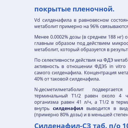
покрытые пленочной.
Vd силденафила в равновесном состоя
метаболит примерно на 96% связываются
Менее 0.0002% дозы (в среднем 188 нг)
главным образом под действием микро
метаболит, который образуется в резул
По селективности действия на ФДЭ метаб
активность в отношении ФДЭ5 in vitro
самого силденафила. Концентрация мет
40% от таковой силденафила.
N-десметилметаболит подвергаетс
терминальный T1/2 равен около 4 
организма равен 41 л/ч, а T1/2 в тер
внутрь
силденафил
выводится в вид
(примерно 80% дозы) и в меньшей степен
Силденафил-СЗ таб. п/о 1