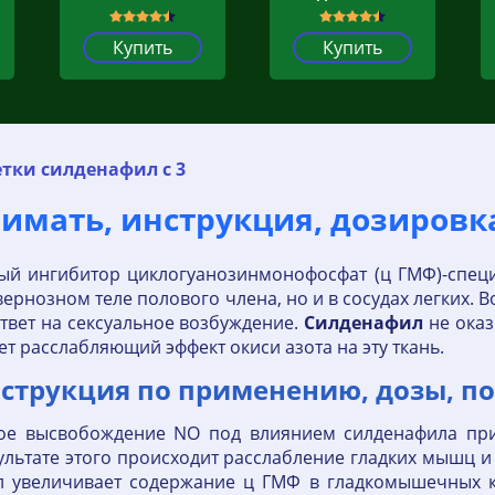
Купить
Купить
етки силденафил с 3
имать, инструкция, дозировка
ый ингибитор циклогуанозинмонофосфат (ц ГМФ)-специ
авернозном теле полового члена, но и в сосудах легких.
твет на сексуальное возбуждение.
Силденафил
не оказ
ет расслабляющий эффект окиси азота на эту ткань.
струкция по применению, дозы, по
ное высвобождение NO под влиянием силденафила пр
ультате этого происходит расслабление гладких мышц и
л увеличивает содержание ц ГМФ в гладкомышечных кл