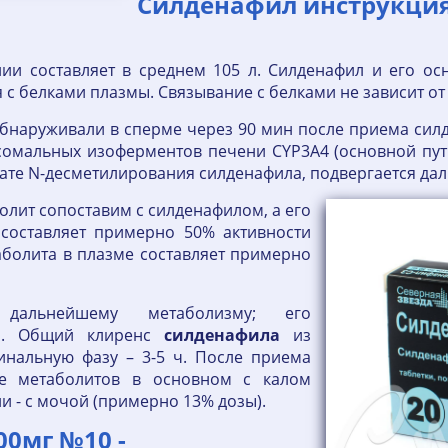
Силденафил инструкция,
нии составляет в среднем 105 л. Силденафил и его о
 с белками плазмы. Связывание с белками не зависит о
 обнаруживали в сперме через 90 мин после приема сил
сомальных изоферментов печени CYP3A4 (основной пу
ьтате N-десметилирования силденафила, подвергается д
олит сопоставим с силденафилом, а его
 составляет примерно 50% активности
аболита в плазме составляет примерно
я дальнейшему метаболизму; его
ч. Общий клиренс
силденафила
из
минальную фазу – 3-5 ч. После приема
е метаболитов в основном с калом
и - с мочой (примерно 13% дозы).
00мг №10 -