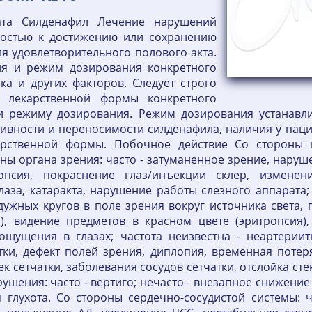
ата Силденафил Лечение нарушений
ностью к достижению или сохранению
ля удовлетворительного полового акта.
я и режим дозирования конкретного
ка и других факторов. Следует строго
й лекарственной формы конкретного
 режиму дозирования. Режим дозирования устанавли
ктивности и переносимости силденафила, наличия у па
рственной формы. Побочное действие Со стороны 
ы органа зрения: часто - затуманенное зрение, наруше
опсия, покраснение глаз/инъекции склер, изменен
аза, катаракта, нарушение работы слезного аппарата;
дужных кругов в поле зрения вокруг источника света,
я), видение предметов в красном цвете (эритропсия)
 ощущения в глазах; частота неизвестна - неартерии
тки, дефект полей зрения, диплопия, временная поте
к сетчатки, заболевания сосудов сетчатки, отслойка сте
шения: часто - вертиго; нечасто - внезапное снижение 
 глухота. Со стороны сердечно-сосудистой системы: ч