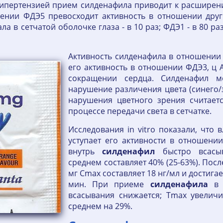
гипертензией прием силденафила приводит к расширени
ошении ФДЭ5 превосходит активность в отношении дру
а в сетчатой оболочке глаза - в 10 раз; ФДЭ1 - в 80 р
Активность силденафила в отношении 
его активность в отношении ФДЭ3, ц
сокращении сердца. Силденафил м
нарушение различения цвета (синего
нарушения цветного зрения считаетс
процессе передачи света в сетчатке.
Исследования in vitro показали, что
уступает его активности в отношени
внутрь
силденафил
быстро всасыв
среднем составляет 40% (25-63%). Пос
мг Cmax составляет 18 нг/мл и достига
мин. При приеме
силденафила
в 
всасывания снижается; Тmax увеличи
среднем на 29%.