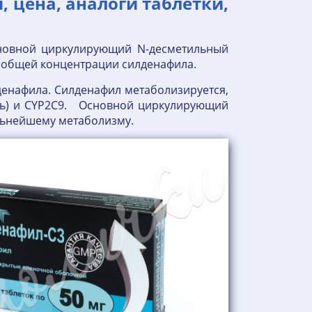
 цена, аналоги таблетки,
сновной циркулирующий N-десметильный
т общей концентрации силденафила.
денафила. Силденафил метаболизируется,
ть) и CYP2C9. Основной циркулирующий
альнейшему метаболизму.