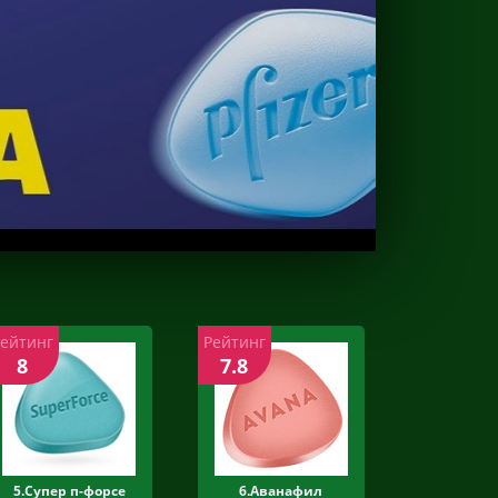
Рейтинг
Рейтинг
8
7.8
5.Супер п-форсе
6.Аванафил