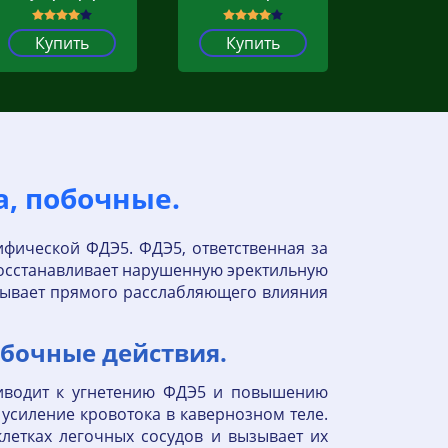
Купить
Купить
, побочные.
фической ФДЭ5. ФДЭ5, ответственная за
 Восстанавливает нарушенную эректильную
ывает прямого расслабляющего влияния
бочные действия.
иводит к угнетению ФДЭ5 и повышению
 усиление кровотока в кавернозном теле.
етках легочных сосудов и вызывает их