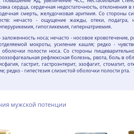
 повышение АД, увеличение ЧСС, нестабильная стенок
овка сердца, сердечная недостаточность, отклонения в 
дечная смерть, желудочковая аритмия. Со стороны си
ств: нечасто - ощущение жажды, отеки, подагра, 
гиперурикемия, гипогликемия, гипернатриемия.
 заложенность носа; нечасто - носовое кровотечение, ри
отделяемой мокроты, усиление кашля; редко - чувство
й оболочки полости носа. Со стороны пищеварительной
троэзофагеальная рефлюксная болезнь, рвота, боль в об
 дисфагия, гастрит, гастроэнтерит, эзофагит, стоматит,
е; редко - гипестезия слизистой оболочки полости рта.
ения мужской потенции