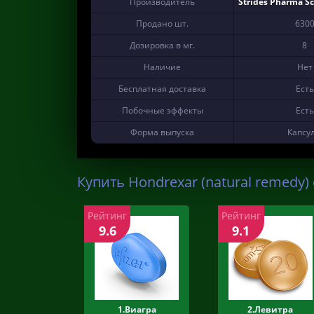
Производитель
Strides Pharma Sc
Продано шт.
630
Дозировка в мг.
8
Наличие
Нет
Бесплатная доставка
Есть
Побочные эффекты
Есть
Форма выпуска
Капсу
Купить Hondrexar (natural remedy)
Рейтинг
Рейтинг
9.6
9.1
1.Виагра
2.Левитра