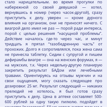
стало нарицательным. во время прогулки по
набережной со своей девушкой — хотел,
вернувшись в номер (через часок-другой), сразу
приступить к делу. уверен — кроме дурного
влияния на организм, они не приносят ничего. С
виагрой дело имел не раз — порой ради интереса,
порой с целью решения “насущной проблемы”.
Действие началось где-то через час, и минут
тридцать я прятал “тазобедренную часть” от
прохожих. Долго я сопротивлялся, пока жена сама
не принесла таблетку. Сидим с супругой и пишем
дифирамбы виагре — она на женских форумах, я —
на мужских, т.к. Через недельку-другую планирую
закрепить результат БАДом или лечебными
травами. Ориентируясь на отзывы мужчин и на
свои ощущения, могу сказать следующее про
дозировки: 25 мг. Результат следующий — никаких
прелюдий не хотелось, я был готов сразу
приступить к делу. Цена в аптеке составляет 500-
600 рублей за одну такую пилюлю. подойдет в