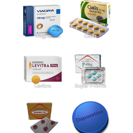
Viagra
Cialis
Levitra
Super P-force