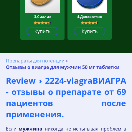
3.Сиалис
4.Дапоксетин
Купить
Купить
Препараты для потенции
Отзывы о виагре для мужчин 50 мг таблетки
Review › 2224-viagraВИАГРА
- отзывы о препарате от 69
пациентов после
применения.
Если
мужчина
никогда не испытывал проблем в