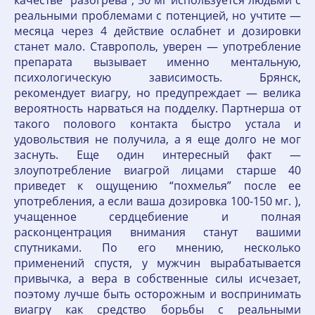
качестве “разогрева”, 50 мг используется людьми с
реальными проблемами с потенцией, но учтите —
месяца через 4 действие ослабнет и дозировки
станет мало. Ставрополь, уверен — употребление
препарата вызывает именно ментальную,
психологическую зависимость. Брянск,
рекомендует виагру, но предупреждает — велика
вероятность нарваться на подделку. Партнерша от
такого полового контакта быстро устала и
удовольствия не получила, а я еще долго не мог
заснуть. Еще один интересный факт —
злоупотребление виагрой лицами старше 40
приведет к ощущению “похмелья” после ее
употребления, а если ваша дозировка 100-150 мг. ),
учащенное сердцебиение и полная
расконцентрация внимания станут вашими
спутниками. По его мнению, несколько
применений спустя, у мужчин вырабатывается
привычка, а вера в собственные силы исчезает,
поэтому лучше быть осторожным и воспринимать
виагру как средство борьбы с реальными