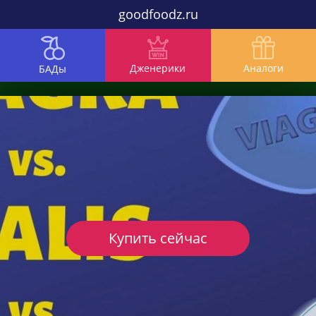
goodfoodz.ru
Дженерики
Аналоги
БАДы
Купить сейчас