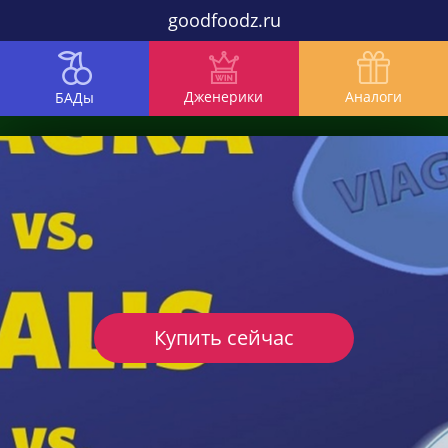
goodfoodz.ru
Дженерики
Аналоги
БАДы
Купить сейчас