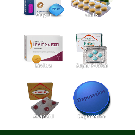
Viagra
Cialis
Levitra
Super P-force
Avanafil
Dapoxetine