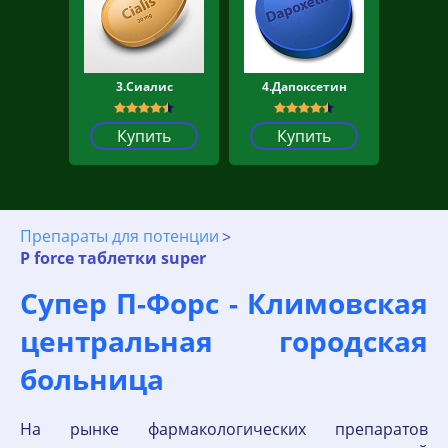
3.Сиалис
4.Дапоксетин
Купить
Купить
Препараты для потенции
P force таблетки super
Супер П-Форс - Климовская
центральная городская
больница
На рынке фармакологических препаратов